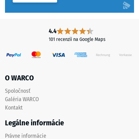
Mrazuvzdorný
ELT
z
Zdanlivá
recyklovaných
hustota
pneumatík
4.4
-
je
101 recenzií na Google Maps
spojený
hodnota
polyuretánovým
stupnice
spojivom.
2
ELT
znamená
=
O WARCO
End
780
of
Spoločnosť
až
Life
Galéria WARCO
Tyres.
840
Kontakt
Hrubšia
kg/m³
zrnitosť
Legálne informácie
vytvára
otvorený,
Právne informácie