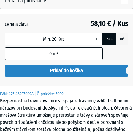
Pridať na porovnanie
40
mm
Cihlová
+ 2,20 €
červená
58,10 € / Kus
Cena a zľava
Vybraná
dimenzia s
-
+
Kus
m²
modrým
Trávovo
+ 4,30 €
orámovaním
zelená
0
m²
sa používa
na výpočet
potreby
Pridať do košíka
(pokiaľ nie
je v údajoch
o produkte
EAN:
4251469370098
| Č. položky:
7009
uvedené
Bezpečnostná trávniková mreža spája zatrávnený vzhľad s tlmením
inak).
nárazov pri budovaní detských ihrísk a rekreačných plôch. Otvorená
mrežová štruktúra umožňuje prerastanie trávy a zároveň spevňuje
100
povrch pri zaťažení chôdzou alebo pohybom detí. V porovnaní s
x
bežným trávnikom zostáva plocha použiteľná aj počas daždivého
100