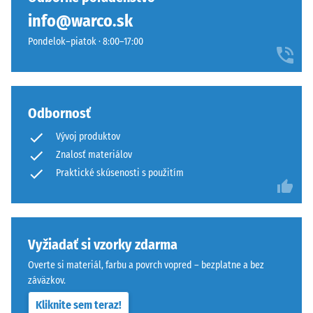
žiadny
prirodzene
Tlmenie
info@warco.sk
produkt
nárazov,
zapadá
na
vibrácií a
Pondelok–piatok · 8:00–17:00
do
porovnanie.
krokového
moderných
hluku –
exteriérov
Hodnota
aj
stupnice 4
mestského
Odbornosť
= silné
prostredia.
tlmenie
Vývoj produktov
Znalosť materiálov
Odolnosť
Material
Praktické skúsenosti s použitím
proti oderu
–
– Odolnosť
Sestava
proti
in
abrazívnemu
opotrebeniu
struktura
Vyžiadať si vzorky zdarma
– Hodnota
Overte si materiál, farbu a povrch vopred – bezplatne a bez
stupnice 4 =
Hrubý
záväzkov.
"vynikajúca"
čierny
(BS 7188)
Kliknite sem teraz!
granulát