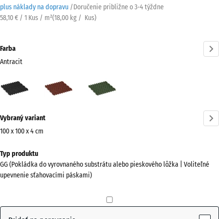
plus náklady na dopravu
/
Doručenie približne o
3-4 týždne
58,10 € / 1 Kus / m²
(
18,00
kg
/ Kus)
Farba
Antracit
Antracit
Cihlová
Trávovo
(active)
červená
zelená
Viac
Vybraný variant
informácií
o
100 x 100 x 4 cm
farbách?
Rozmery
Typ produktu
na
Zobraziť
GG (Pokládka do vyrovnaného substrátu alebo pieskového lôžka | Voliteľné
prepravu
farebnú
upevnenie sťahovacími páskami)
1000
paletu
x
(active)
Antracit
1000
x