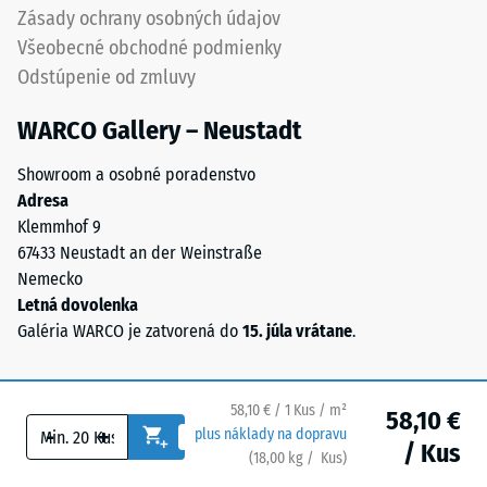
protišmykový
Zásady ochrany osobných údajov
/ 5
povrch
Všeobecné obchodné podmienky
s
Odstúpenie od zmluvy
dobrou
priepustnosťou
WARCO Gallery – Neustadt
vody.
Zdanlivá
Materiál
hustota
Showroom a osobné poradenstvo
zároveň
materiálu
Adresa
podporuje
opisuje
Klemmhof 9
pružnosť
pomer
67433 Neustadt an der Weinstraße
a
jeho
Nemecko
tlmenie
hmotnosti
Letná dovolenka
nárazov.
k
Galéria WARCO je zatvorená do
15. júla vrátane
.
Pri
celkovému
čiernych
objemu,
a
vrátane
58,10 € / 1 Kus / m²
58,10 €
antracitových
všetkých
-
+
plus náklady na dopravu
variantoch
/ Kus
pórov,
(
18,00
kg
/ Kus)
Bezpečné podlahy.
sa
dutín