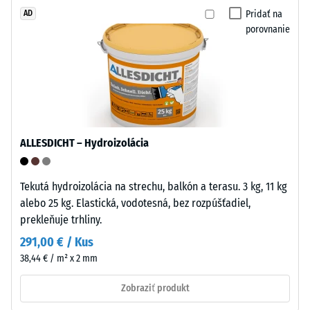
UV
Pridať na
AD
/ 5
stabilizovaný
porovnanie
a
vhodný
na
dlhodobé
Tlaková
použitie
pevnosť
v
materiálu
ALLESDICHT – Hydroizolácia
exteriéri.
opisuje
Po
jeho
ukončení
odolnosť
Tekutá hydroizolácia na strechu, balkón a terasu. 3 kg, 11 kg
životnosti
voči
alebo 25 kg. Elastická, vodotesná, bez rozpúšťadiel,
možno
lokálnemu
prekleňuje trhliny.
dlaždice
zaťaženiu.
291,00 € / Kus
recyklovať
Udáva,
38,44 € / m² x 2 mm
prostredníctvom
do
bežných
akej
Zobraziť produkt
systémov
miery
zberu