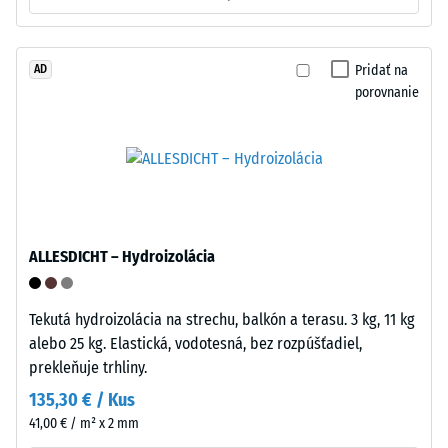
spájacie
na
prvky
nižšiu
–
odolnosť
Pridať na
AD
na
voči
porovnanie
jednej
bodovým
strane
zaťaženiam.
samčie
Takéto
zuby,
zaťaženie
na
môže
protiľahlej
vzniknúť
strane
napríklad
ALLESDICHT – Hydroizolácia
samica
pri
vybrúsené
obuvi
otvory.
Tekutá hydroizolácia na strechu, balkón a terasu. 3 kg, 11 kg
s
Pri
alebo 25 kg. Elastická, vodotesná, bez rozpúšťadiel,
vysokými
zložení
prekleňuje trhliny.
podpätkami,
sa
135,30 € / Kus
nohách
prvky
nábytku,
41,00 € / m² x 2 mm
mechanicky
kvetináčoch