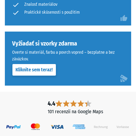
je
Znalosť materiálov
od
vhodná
1
Praktické skúsenosti s použitím
pre
do
viazané
5,
a
pričom
neviazané
hodnota
Vyžiadať si vzorky zdarma
nosné
1
vrstvy
Overte si materiál, farbu a povrch vopred – bezplatne a bez
zodpovedá
záväzkov.
a
zvyšnej
strešné
Kliknite sem teraz!
hĺbke
hydroizolácie.
vtlačenia
V
približne
exteriéri
1
musí
mm
4.4
byť
a
nosná
101 recenzií na Google Maps
hodnota
vrstva
5
vodopriepustná.
znamená
Pozri
úplné