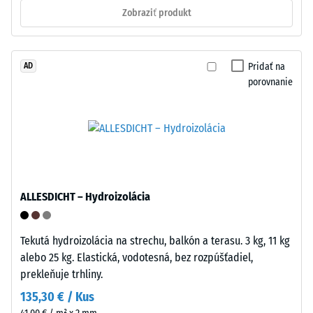
zacvakajú
Zobraziť produkt
na
na
kolieskach
základe
alebo
presného
podstavcoch
Pridať na
AD
pasáže
porovnanie
rôznych
tvaru
zariadení.
a
Tlaková
vytvárajú
pevnosť
pevný,
sa
pohybovo-
stanovuje
stabilný
pomocou
spoj.
ALLESDICHT – Hydroizolácia
testovacej
Kladenie
metódy
sa
podľa
Tekutá hydroizolácia na strechu, balkón a terasu. 3 kg, 11 kg
uskutočňuje
normy
alebo 25 kg. Elastická, vodotesná, bez rozpúšťadiel,
rýchlo
BS
prekleňuje trhliny.
a
7188:1998.
jednoducho
135,30 € / Kus
Skúšobné
bez