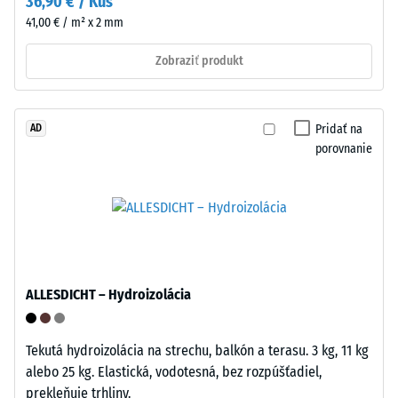
36,90 € / Kus
V
105
41,00 € / m² x 2 mm
prípade
kg).
potreby
Výsledná
Zobraziť produkt
je
hĺbka
možné
vtlačenia
podlahovú
sa
Pridať na
AD
krytinu
meria
porovnanie
rýchlo
bezprostredne
a
po
bez
aplikácii
poškodenia
zaťaženia
rozpojiť
a
a
následne
položiť
v
ALLESDICHT – Hydroizolácia
inde,
pravidelných
čo
intervaloch
umožňuje
Tekutá hydroizolácia na strechu, balkón a terasu. 3 kg, 11 kg
počas
flexibilné
alebo 25 kg. Elastická, vodotesná, bez rozpúšťadiel,
24
reorganizovanie
prekleňuje trhliny.
hodín