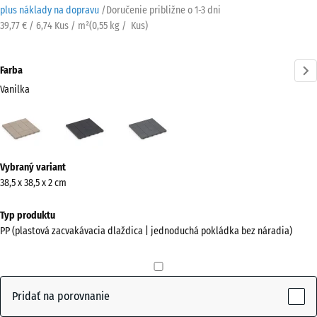
plus náklady na dopravu
/
Doručenie približne o
1-3 dni
39,77 € / 6,74 Kus / m²
(
0,55
kg
/ Kus)
Farba
Vanilka
Vanilka
Bridlica
Striebristošedá
(active)
Viac
Vybraný variant
informácií
38,5 x 38,5 x 2 cm
o
farbách?
Typ produktu
PP (plastová zacvakávacia dlaždica | jednoduchá pokládka bez náradia)
Zobraziť
farebnú
paletu
Pridať na porovnanie
(active)
Vanilka