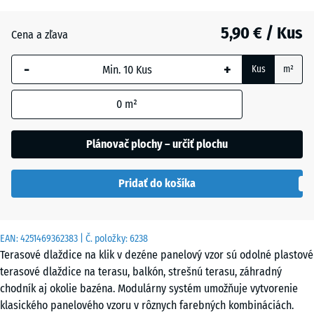
5,90 € / Kus
Bridlica
Cena a zľava
-
+
Kus
m²
Striebristošedá
0
m²
Plánovač plochy – určiť plochu
Pridať do košíka
EAN:
4251469362383
| Č. položky:
6238
Terasové dlaždice na klik v dezéne panelový vzor sú odolné plastové
terasové dlaždice na terasu, balkón, strešnú terasu, záhradný
chodník aj okolie bazéna. Modulárny systém umožňuje vytvorenie
klasického panelového vzoru v rôznych farebných kombináciách.