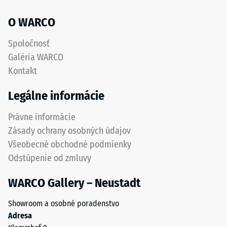
návod
obnovenie
na
O WARCO
pôvodného
montáž.
tvaru
Spoločnosť
bez
Galéria WARCO
zvyškového
Kontakt
vtlačenia.
Uvedená
Legálne informácie
hodnota
stupnice
Právne informácie
je
Zásady ochrany osobných údajov
interpolovaná
Všeobecné obchodné podmienky
na
Odstúpenie od zmluvy
základe
výsledkov
WARCO Gallery – Neustadt
testov
vykonaných
Showroom a osobné poradenstvo
na
Adresa
reprezentatívnych