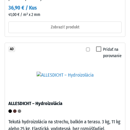
priestoru.
s
36,90 € / Kus
cieľom
41,00 € / m² x 2 mm
určiť
Štruktúra
Zobraziť produkt
trvalú
spodnej
deformáciu.
strany
Okrem
toho
Pridať na
AD
sa
porovnanie
kontroluje,
či
materiál
v
Spodná
okolí
strana
miesta
tvorí
ALLESDICHT – Hydroizolácia
zaťaženia
mrežkovú
zostáva
štruktúru
neporušený
Tekutá hydroizolácia na strechu, balkón a terasu. 3 kg, 11 kg
s
–
alebo 25 kg. Elastická, vodotesná, bez rozpúšťadiel,
integrovanými