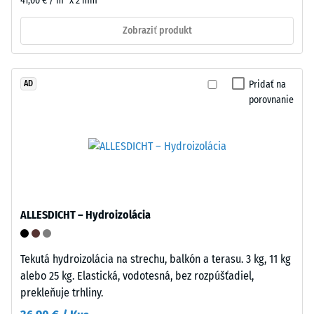
41,00 € / m² x 2 mm
teleso
nutnosti
s
Zobraziť produkt
náradia
povrchovou
a
plochou
bez
100
potreby
Pridať na
AD
mm²
dodatočného
porovnanie
(čo
lepenia.
zodpovedá
Upevnenie
1
k
cm²)
podkladu
sa
nie
pritlačí
je
na
ALLESDICHT – Hydroizolácia
potrebné
vzorku
–
materiálu
dlaždice
silou
Tekutá hydroizolácia na strechu, balkón a terasu. 3 kg, 11 kg
ostávajú
1000
alebo 25 kg. Elastická, vodotesná, bez rozpúšťadiel,
voľne
N
prekleňuje trhliny.
položené.
(približne