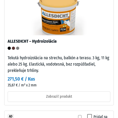
"mimoriadna"
polyolefínov.
(BS 7188)
Na
Priepustnosť
výrobu
vody (EN
klikacích
12616) –
dlaždíc
Trieda 5 =
sa
Infiltrácia
ALLESDICHT – Hydroizolácia
používa
cca 1000
čistý
mm/h (1000
l/h/m²)
polypropylén.
Tekutá hydroizolácia na strechu, balkón a terasu. 3 kg, 11 kg
Materiál
alebo 25 kg. Elastická, vodotesná, bez rozpúšťadiel,
Mrazuvzdorný
neobsahuje
prekleňuje trhliny.
Tlaková
zmäkčovadlá
271,50 € / Kus
a
pevnosť
35,87 € / m² x 2 mm
je
-
odolný
Zobraziť produkt
Hodnota
voči
mnohým
stupnice
zriedeným
5
Pridať na
AD