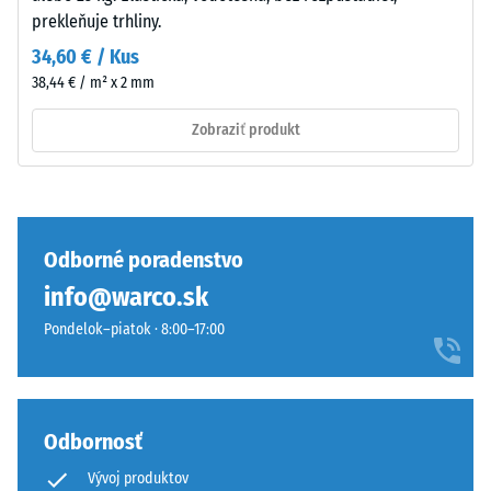
bez
prekleňuje trhliny.
nožičkami
prasklín,
z
34,60 € / Kus
trhlín
PP.
38,44 € / m² x 2 mm
alebo
Nožičky
dier.
mierne
Zobraziť produkt
Táto
zdvíhajú
požiadavka
dlaždicu
je
od
splnená
podkladu
pre
Odborné poradenstvo
a
všetky
vytvárajú
info@warco.sk
hodnoty
dutinu
stupnice.
Pondelok–piatok · 8:00–17:00
pre
Výsledky
priechod
testu
vody
sa
a
klasifikujú
Odbornosť
vetranie.
na
Dlaždica
Vývoj produktov
stupnici