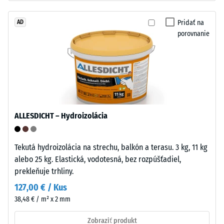
sa
odpadu.
materiál
Pridať na
AD
deformuje
porovnanie
pri
Inštalácia
aplikácii
–
určitej
Spracovanie
sily.
–
Malá
Montáž
hĺbka
vtlačenia
ALLESDICHT – Hydroizolácia
znamená
vysokú
Dlaždice
Tekutá hydroizolácia na strechu, balkón a terasu. 3 kg, 11 kg
tlakovú
majú
alebo 25 kg. Elastická, vodotesná, bez rozpúšťadiel,
pevnosť,
na
prekleňuje trhliny.
zatiaľ
dvoch
čo
127,00 € / Kus
protiľahlých
väčšia
38,48 € / m² x 2 mm
stranách
hĺbka
tvarované
poukazuje
Zobraziť produkt