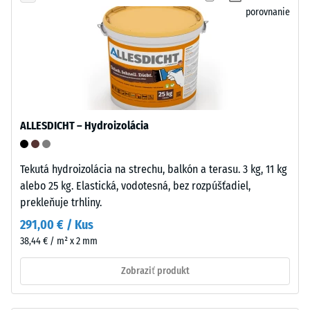
kyselinám,
porovnanie
=
zásadám,
soľným
cca
roztokom
0
aj
mm
moču.
Uzavretý,
zvyšnej
hydrofóbny
ALLESDICHT – Hydroizolácia
preliačiny
povrch
po
prijíma
Tekutá hydroizolácia na strechu, balkón a terasu. 3 kg, 11 kg
len
24
alebo 25 kg. Elastická, vodotesná, bez rozpúšťadiel,
minimum
hodinách
prekleňuje trhliny.
nečistôt
odľahčenia
a
291,00 € / Kus
ľahko
(BS
38,44 € / m² x 2 mm
sa
7188)
čistí.
Zobraziť produkt
Polypropylén
je