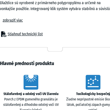
Dlaždice sú vyrobené z primárneho polypropylénu a určené na
vonkajšie použitie. Integrovaný klik systém vytvára stabilnú a súvislú
plochu bez potreby trvalého kotvenia.
zobraziť viac
Komfort
Povrch je vhodný do prostredia, kde sa hrajú deti alebo pohybujú
domáce zvieratá. Dažďová voda je odvádzaná otvorenou
Stiahnuť technický list
konštrukciou, čo umožňuje rýchle vysychanie podlahy. Odvetraná
spodná časť obmedzuje prehrievanie povrchu počas letných
mesiacov.
Konštrukcia
Dlaždice sú vyrobené z čistého primárneho polypropylénu s
Hlavné prednosti produktu
definovanými mechanickými vlastnosťami. Nepoužívajú sa
recyklované zmesi neznámeho pôvodu. Materiál je odolný voči UV
Characteristics
žiareniu a stabilný v teplotnom rozsahu od −25 °C do +60 °C. Spodná
časť je vybavená husto rozmiestnenými podperami so širokými
styčnými plochami, ktoré rovnomerne rozkladajú zaťaženie na
Stálofarebný a odolný voči UV žiareniu
Toxikologicky bezpečn
podklad a umožňujú voľný odtok vody.
Povrch z EPDM gumeného granulátu je
Žiadne neprípustné emisie ško
Montáž
stálofarebný a dlhodobo odolný voči UV
látok, počiatočný zápach gum
Dlaždice sa pokladajú plávajúcim spôsobom na nosný a rovný