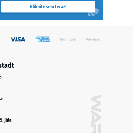
Kliknite sem teraz!
stadt
o
ße
5. júla