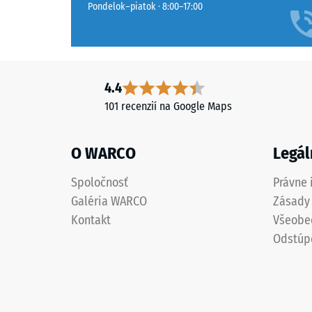
Pondelok–piatok · 8:00–17:00
4.4
101 recenzií na Google Maps
O WARCO
Legál
Spoločnosť
Právne 
Galéria WARCO
Zásady
Kontakt
Všeobe
Odstúp