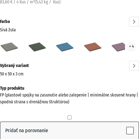
83,60 € / 4 Kus / m²
(
5,42
kg
/ Kus)
Farba
Sivá žula
Sivá
Anglický
Atlantik
Etna
Leva
+ 4
žula
trávnik
(active)
Viac
Vybraný variant
informácií
o
50 x 50 x 3 cm
farbách?
Rozmery
Typ produktu
na
Zobraziť
FP (plastové spojky na zasunutie alebo zalepenie | minimálne skosené hrany |
prepravu
farebnú
spodná strana s drenážnou štruktúrou)
500
paletu
x
Sivá
500
(active)
žula
x
Pridať na porovnanie
30