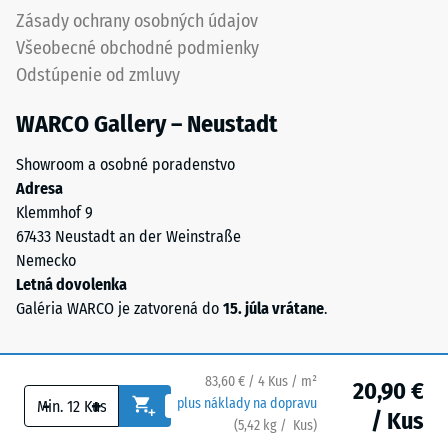
UV-
vody (EN
Zásady ochrany osobných údajov
stabilizovaným
12616) –
Všeobecné obchodné podmienky
polyuretánom.
Trieda 5 =
Odstúpenie od zmluvy
Má
Infiltrácia
otvorenú
cca 1000
WARCO Gallery – Neustadt
mm/h (1000
pórovú
l/h/m²)
štruktúru.
Showroom a osobné poradenstvo
Nosná
Protišmykovosť
Adresa
vrstva
(EN 16165) –
Klemmhof 9
pozostáva
Hodnota
67433 Neustadt an der Weinstraße
z
stupnice 4 =
Nemecko
čierneho
priemerný
Letná dovolenka
akceptačný
gumového
Galéria WARCO je zatvorená do
15. júla vrátane
.
uhol cca 16°,
granulátu
skupina R10
strednej
zrnitosti
Tepelná
83,60 € / 4 Kus / m²
20,90 €
z
izolácia
-
+
plus náklady na dopravu
recyklovaných
/ Kus
–
(
5,42
kg
/ Kus)
Bezpečné podlahy.
pneumatík
Hodnota