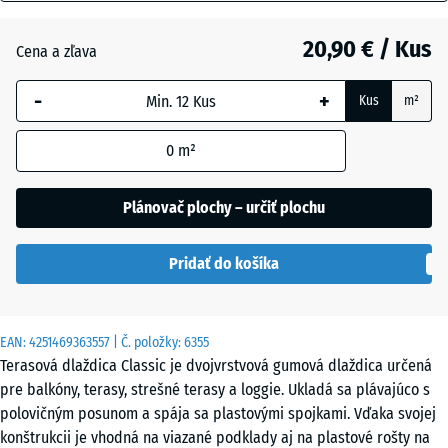
mm
Anglický
20,90 € / Kus
Cena a zľava
Vybraná
trávnik
dimenzia s
-
+
Kus
m²
modrým
orámovaním
Atlantik
0
m²
sa používa
na výpočet
potreby
Plánovač plochy – určiť plochu
Etna
(pokiaľ nie
je v údajoch
Pridať do košíka
o produkte
Levanduľa
uvedené
inak).
EAN:
4251469363557
| Č. položky:
6355
50
Ratan
Terasová dlaždica Classic je dvojvrstvová gumová dlaždica určená
x
pre balkóny, terasy, strešné terasy a loggie. Ukladá sa plávajúco s
50
polovičným posunom a spája sa plastovými spojkami. Vďaka svojej
x 3
konštrukcii je vhodná na viazané podklady aj na plastové rošty na
Terakota