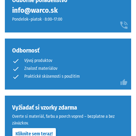
Odborné poradenstvo
hodinách
žiadny
s
odľahčenia
info@warco.sk
produkt
antracitom.
(BS 7188)
na
Pondelok–piatok · 8:00–17:00
Výsledok
porovnanie.
Zdanlivá
pripomína
hustota
brúsený
-
prírodný
hodnota
kameň.
Odbornosť
stupnice
1 = do
Vývoj produktov
780
Material
Znalosť materiálov
kg/m³
–
Praktické skúsenosti s použitím
Sestava
Tlmenie
in
nárazov,
struktura
vibrácií a
krokového
Vyžiadať si vzorky zdarma
hluku –
Nášľapná
Overte si materiál, farbu a povrch vopred – bezplatne a bez
Hodnota
vrstva
záväzkov.
stupnice 3
s
= výrazné
Kliknite sem teraz!
hrúbkou