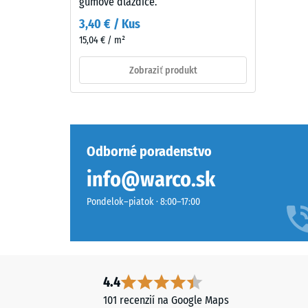
gumové dlaždice.
so
2
3,40 € / Kus
živým
15,04 € / m²
=
charakterom.
Farebná
cca
Zobraziť produkt
vrstva
0,75
sa
mm
môže
mechanickým
zvyšn
opotrebením
Odborné poradenstvo
prelia
postupne
po
info@warco.sk
obrúsiť
a
24
Pondelok–piatok · 8:00–17:00
povrch
hodin
potom
odľah
stmavne.
(BS
4.4
7188)
Material
101 recenzií na Google Maps
–