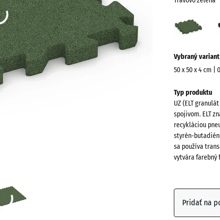
Trávovo zelená
Tráv
zelen
(acti
Viac
Vybraný variant
informácií
o
50 x 50 x 4 cm | 
farbách?
Rozmery
Typ produktu
na
Zobraziť
UZ (ELT granulát
prepravu
farebnú
spojivom. ELT zn
540
paletu
recykláciou pne
x
styrén-butadién
Trávovo
540
sa používa trans
(a
zelená
x
vytvára farebný 
40
mm
Antracit
Vybraná
Pridať na p
dimenzia s