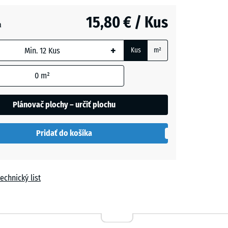
vá
- 0,50 €
m
15,80 € / Kus
a
+
Kus
m²
- 0,50 €
0
m²
h
Plánovač plochy – určiť plochu
Pridať do košíka
echnický list