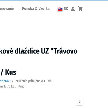
ánovanie
Ponuka & Vzorka
SK
ové dlaždice UZ "Trávovo
"
 / Kus
 dopravu
/
Doručenie približne o
1-3 dni
/ m²
(
7,70
kg
/ Kus)