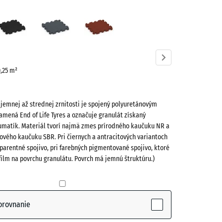
ovo
Antracit
Bridlicová
Cihlová
á
sivá
červená
ve)
0,25 m²
 jemnej až strednej zrnitosti je spojený polyuretánovým
amená End of Life Tyres a označuje granulát získaný
umatík. Materiál tvorí najmä zmes prírodného kaučuku NR a
ového kaučuku SBR. Pri čiernych a antracitových variantoch
parentné spojivo, pri farebných pigmentované spojivo, ktoré
ctive)
film na povrchu granulátu. Povrch má jemnú štruktúru.)
- 1,00 €
orovnanie