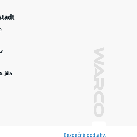
stadt
o
ße
5. júla
Bezpečné podlahy.