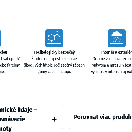
 do podkladu. Povrch zostáva priepustný pre vodu a
50
podklad je voda odvádzaná po drenážnej štruktúre v
x
50
x 3
- 3,
cm
áciou
Toxikologicky bezpečný
Interiér a exteriér
|
otišmykové vlastnosti zostávajú zachované za sucha
obsahuje UV
Žiadne neprípustné emisie
Odolné voči poveterno
0,25
pový materiál aj soľ. Sneh možno odstraňovať
lebo farebný
škodlivých látok, počiatočný zápach
vplyvom a mrazu. Všes
m²
ne.
gumy časom ustúpi.
využitie v interiéri aj ext
sobené kolieskami kufrov alebo skateboardov. Pohyb
vi.
ative
nické údaje –
Porovnať viac produk
ovnávacie
noty
evyžadujú hlboký podklad, takže nedochádza k