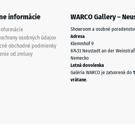
ne informácie
WARCO Gallery – Neu
informácie
Showroom a osobné poradenstv
Adresa
 ochrany osobných údajov
Klemmhof 9
cné obchodné podmienky
67433 Neustadt an der Weinstra
enie od zmluvy
Nemecko
Letná dovolenka
u
Galéria WARCO je zatvorená do
1
vrátane
.
mu
u.