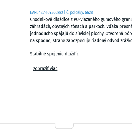
EAN:
4251469366282
| Č. položky:
6628
Chodníkové dlaždice z PU-viazaného gumového granul
záhradách, obytných zónach a parkoch. Vďaka presné
jednoducho spájajú do súvislej plochy. Otvorená pór
na spodnej strane zabezpečuje riadený odvod zrážko
Stabilné spojenie dlaždíc
Puzzle spoj pevne spája jednotlivé dlaždice bez potr
zobraziť viac
kompaktný a rovnomerný. Pokládka môže prebiehať v
posunom. Jednotlivé prvky je možné kedykoľvek vybra
Jednoduchá pokládka
Dlaždice sa ukladajú na trvalo nosné podklady, ako s
pokládka na neviazané vrstvy, napríklad do štrkovéh
zatrávňovacích rohoží, ktoré zabezpečujú stabilitu a