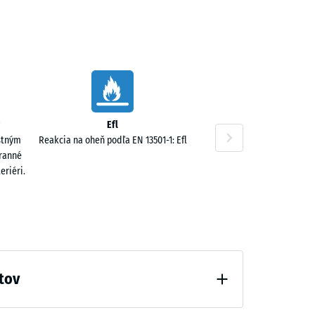
40 €
Efl
stným
Reakcia na oheň podľa EN 13501-1: Efl
tranné
eriéri.
tov