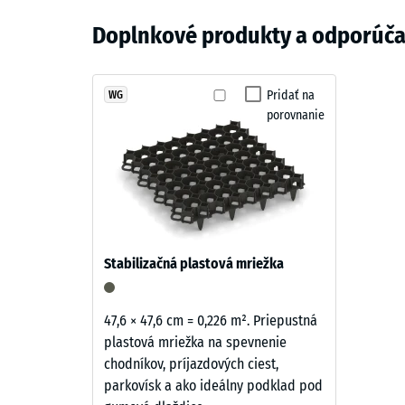
Farba
Tlaková
Materiál
poškodeniu koreňového systému. Elastická vrstva zár
Trávovo
Doplnkové produkty a odporúča
a
Zdanliv
vzniku nerovností.
zelená
štruktúra
Tlmenie
Jednoduchá údržba
ELT
Pridať na
WG
Trieda p
porovnanie
granulát
Povrch nevyžaduje špeciálnu údržbu. Bežné čistenie
Odolnos
je
prípade potreby je možné použiť aj vysokotlakový čis
pokrytý
Priepust
zeleným
Protišm
pigmentovaným
spojivom
Tepelná
v
Mrazuv
Stabilizačná plastová mriežka
odtieni
Tlako
trávy.
Povrch
pevno
47,6 × 47,6 cm = 0,226 m². Priepustná
má
plastová mriežka na spevnenie
-
sýty
chodníkov, príjazdových ciest,
Hodn
zelený
parkovísk a ako ideálny podklad pod
odtieň
stupn