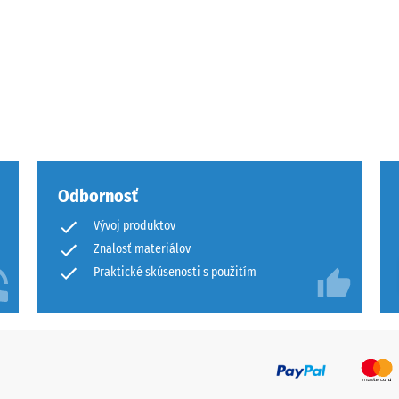
ej
Odbornosť
činy
Vývoj produktov
Znalosť materiálov
Praktické skúsenosti s použitím
ách
čenia