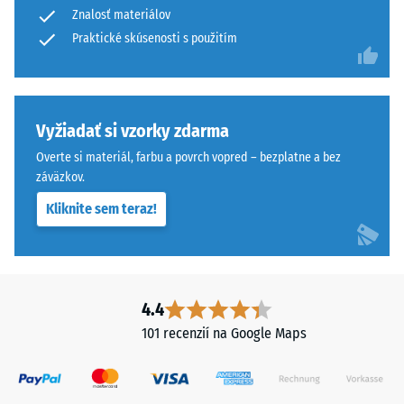
Znalosť materiálov
Tyres
opotrebeniu
a
Praktické skúsenosti s použitím
– Hodnota
stupnice 4 =
označuje
"vynikajúca"
granulát
(BS 7188)
získaný
recykláciou
Vyžiadať si vzorky zdarma
Priepustnosť
pneumatík.
vody (EN
Overte si materiál, farbu a povrch vopred – bezplatne a bez
Vrchná
12616) –
záväzkov.
nášľapná
Trieda 5 =
Kliknite sem teraz!
Infiltrácia
vrstva
cca 1000
z
mm/h (1000
jemnejšej
l/h/m²)
frakcie
vytvára
Protišmykovosť
4.4
protišmykový
(EN 16165) –
101 recenzií na Google Maps
povrch
Hodnota
stupnice 4 =
odolný
priemerný
voči
akceptačný