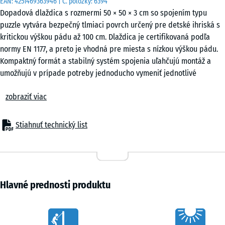
EAN:
4251469363946
| Č. položky:
6394
Dopadová dlaždica s rozmermi 50 × 50 × 3 cm so spojením typu
puzzle vytvára bezpečný tlmiaci povrch určený pre detské ihriská s
kritickou výškou pádu až 100 cm. Dlaždica je certifikovaná podľa
normy EN 1177, a preto je vhodná pre miesta s nízkou výškou pádu.
Kompaktný formát a stabilný systém spojenia uľahčujú montáž a
umožňujú v prípade potreby jednoducho vymeniť jednotlivé
dlaždice.
zobraziť viac
Použitie
Dlaždica s hrúbkou 3 cm sa používa všade tam, kde je potrebné
chrániť deti pri páde z výšky do 100 cm. Typickými miestami použitia
Stiahnuť technický list
sú priestory pre malé deti, nízke šmykľavky, pružinové hojdačky,
balančné prvky a ďalšie herné zariadenia s obmedzenou výškou
pádu v materských školách, školách a na verejných aj súkromných
detských ihriskách. Povrch je možné použiť aj v terapeutických alebo
rehabilitačných prostrediach, kde je potrebný bezpečný a elastický
Hlavné prednosti produktu
povrch.
Konštrukcia a materiál
Characteristics
Dlaždica je vyrobená z gumového granulátu ELT spojeného