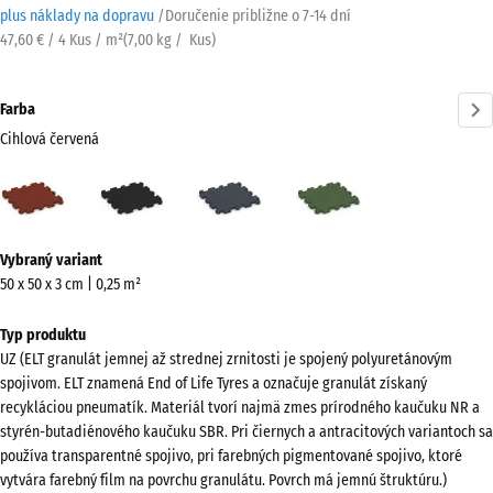
plus náklady na dopravu
/
Doručenie približne o
7-14 dní
47,60 € / 4 Kus / m²
(
7,00
kg
/ Kus)
Farba
Cihlová červená
Cihlová
Antracit
Bridlicová
Trávovo
červená
sivá
zelená
(active)
Viac
Vybraný variant
informácií
50 x 50 x 3 cm | 0,25 m²
o
farbách?
Typ produktu
UZ (ELT granulát jemnej až strednej zrnitosti je spojený polyuretánovým
Zobraziť
spojivom. ELT znamená End of Life Tyres a označuje granulát získaný
farebnú
recykláciou pneumatík. Materiál tvorí najmä zmes prírodného kaučuku NR a
paletu
styrén-butadiénového kaučuku SBR. Pri čiernych a antracitových variantoch sa
používa transparentné spojivo, pri farebných pigmentované spojivo, ktoré
Cihlová
vytvára farebný film na povrchu granulátu. Povrch má jemnú štruktúru.)
(active)
červená