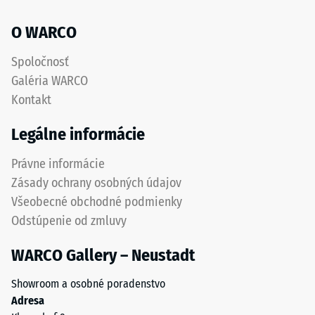
oderu.
uhol cca 16°,
Spodná
O WARCO
skupina R10
vrstva
z
Tepelná
Spoločnosť
hrubšieho
izolácia
Galéria WARCO
–
granulátu
Kontakt
Hodnota
podporuje
stupnice
pružnosť,
Legálne informácie
3 =
tlmenie
Tepelná
nárazov
Právne informácie
vodivosť
a
cca 0,11
Zásady ochrany osobných údajov
priepustnosť
W/(m·K)
Všeobecné obchodné podmienky
vody.
Mrazuvzdorný
Odstúpenie od zmluvy
Pri
čiernych
Tlaková
WARCO Gallery – Neustadt
a
pevnosť
antracitových
Showroom a osobné poradenstvo
-
variantoch
Adresa
sa
Hodnota