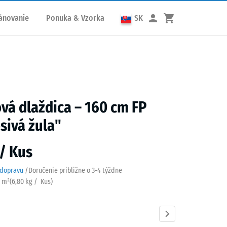
ánovanie
Ponuka & Vzorka
SK
á dlaždica – 160 cm FP
sivá žula"
 / Kus
 dopravu
/
Doručenie približne o
3-4 týždne
/ m²
(
6,80
kg
/ Kus)