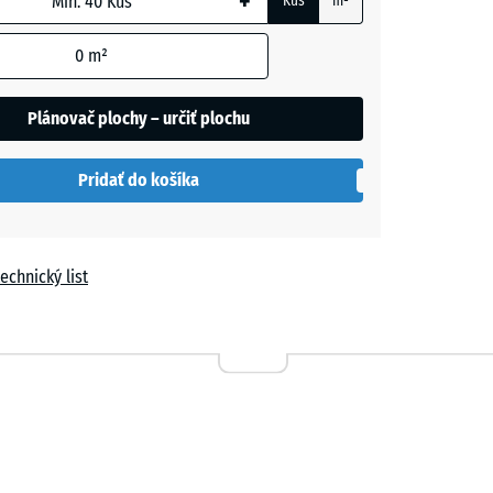
+
Kus
m²
+ 0,40 €
0
m²
Plánovač plochy – určiť plochu
+ 0,40 €
Pridať do košíka
ľa
+ 0,40 €
echnický list
+ 0,40 €
+ 0,40 €
a
+ 0,40 €