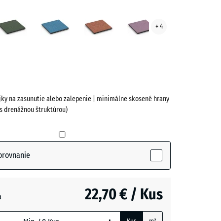
osivá
Anglický
Atlantik
Etna
Levanduľa
+ 4
trávnik
ve)
ojky na zasunutie alebo zalepenie | minimálne skosené hrany
 s drenážnou štruktúrou)
vá
orovnanie
ive)
22,70 € / Kus
a
+ 0,40 €