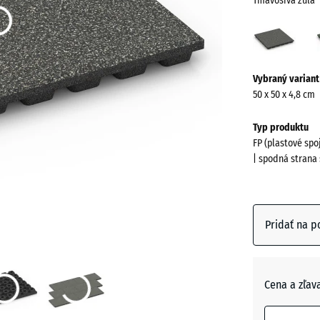
Tmavosivá žula
Tmav
žula
(acti
Viac
Vybraný variant
informácií
50 x 50 x 4,8 cm
o
farbách?
Typ produktu
FP (plastové sp
Zobraziť
| spodná strana
farebnú
paletu
Tmavosi
Pridať na p
(act
žula
Anglický
Cena a zľav
trávnik