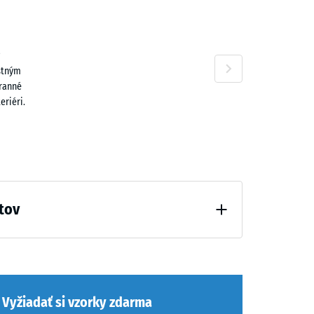
n
+ 0,40 €
stným
tranné
eriéri.
tov
ahčenia (BS 7188)
Vyžiadať si vzorky zdarma