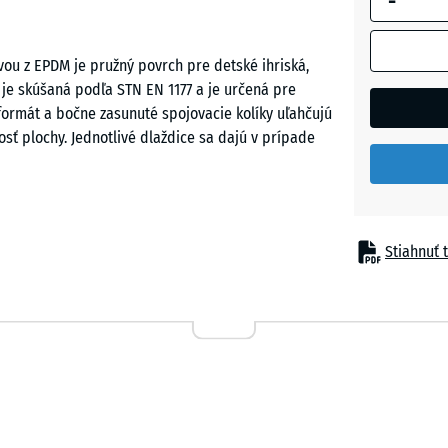
-
Atlantik
vou z EPDM je pružný povrch pre detské ihriská,
a je skúšaná podľa STN EN 1177 a je určená pre
 formát a bočne zasunuté spojovacie kolíky uľahčujú
Etna
nosť plochy. Jednotlivé dlaždice sa dajú v prípade
Levandu
d zraneniami pri páde z herných prvkov strednej
Stiahnuť t
Ratan
reliezok, hracích veží a kombinovaných herných
 školských dvoroch, verejných a súkromných detských
ii a v opatrovateľských zariadeniach, najmä tam, kde
Sivá
žula
Terakot
žná funkčná vrstva z gumového granulátu ELT