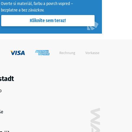
Overte si materiál, farbu a povrch vopred –
bezplatne a bez záväzkov.
= "dobrá" (BS 7188)
Kliknite sem teraz!
skupina R10
stadt
o
ße