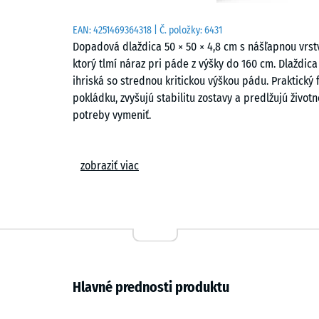
EAN:
4251469364318
| Č. položky:
6431
Dopadová dlaždica 50 × 50 × 4,8 cm s nášľapnou vrst
ktorý tlmí náraz pri páde z výšky do 160 cm. Dlaždic
ihriská so strednou kritickou výškou pádu. Praktický
pokládku, zvyšujú stabilitu zostavy a predlžujú život
potreby vymeniť.
Oblasti použitia
zobraziť viac
Dopadová dlaždica s hrúbkou 4,8 cm chráni deti pre
výšky – napríklad z hojdačiek, šmykľaviek, menších p
zostáv. Typicky sa používa v materských školách, na
ihriskách. Povrch sa uplatní aj v terapii, rehabilitác
sa predpokladá častý kontakt pokožky s plochou.
Zloženie a vrstvy
Hlavné prednosti produktu
Dopadová dlaždica má dvojvrstvovú konštrukciu. Pru