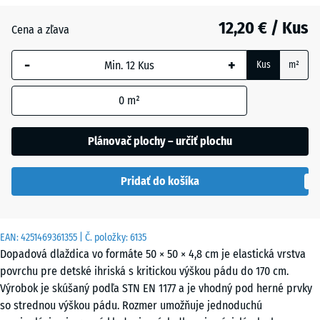
Grafitová
+ 0,90 €
12,20 € / Kus
sivá
Cena a zľava
-
+
Kus
m²
Lipová
+ 0,90 €
zelená
0
m²
Plánovač plochy – určiť plochu
Paradajková
+ 0,50 €
červená
Pridať do košíka
EAN:
4251469361355
| Č. položky:
6135
Dopadová dlaždica vo formáte 50 × 50 × 4,8 cm je elastická vrstva
povrchu pre detské ihriská s kritickou výškou pádu do 170 cm.
Výrobok je skúšaný podľa STN EN 1177 a je vhodný pod herné prvky
so strednou výškou pádu. Rozmer umožňuje jednoduchú