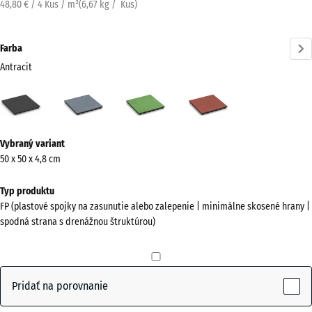
48,80 € / 4 Kus / m²
(
6,67
kg
/ Kus)
Farba
Antracit
Antracit
Grafitová
Lipová
Paradajková
(active)
sivá
zelená
červená
Viac
Vybraný variant
informácií
50 x 50 x 4,8 cm
o
farbách?
Typ produktu
FP (plastové spojky na zasunutie alebo zalepenie | minimálne skosené hrany |
Zobraziť
spodná strana s drenážnou štruktúrou)
farebnú
paletu
(active)
Antracit
Pridať na porovnanie