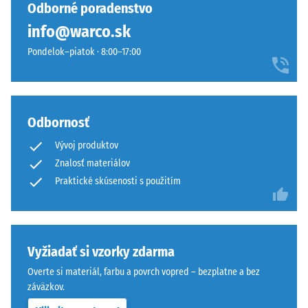
vybraný
odtieň
Odborné poradenstvo
po 24
žiadny
prirodzene
hodinách
info@warco.sk
produkt
zapadá
odľahčenia
na
Pondelok–piatok · 8:00–17:00
do
(BS 7188)
porovnanie.
moderných
Zdanlivá
exteriérov
hustota
aj
-
mestského
Odbornosť
hodnota
prostredia.
stupnice
Vývoj produktov
1 = do
Znalosť materiálov
780
Material
Praktické skúsenosti s použitím
kg/m³
–
Sestava
Tlmenie
in
nárazov,
vibrácií a
struktura
Vyžiadať si vzorky zdarma
krokového
Overte si materiál, farbu a povrch vopred – bezplatne a bez
hluku –
záväzkov.
Hodnota
Tento
stupnice 4