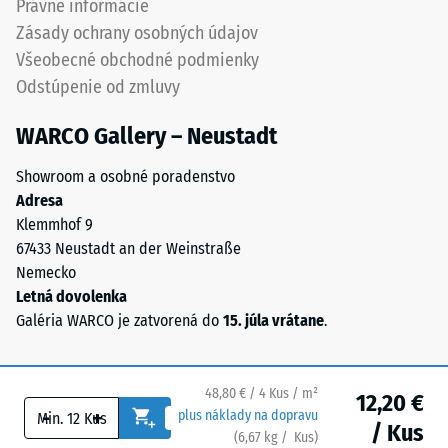
Právne informácie
3,0
Priepustnosť
Zásady ochrany osobných údajov
mm),
vody (EN
Všeobecné obchodné podmienky
spojených
12616) –
Odstúpenie od zmluvy
polyuretánovým
Trieda 5 =
Infiltrácia
spojivom.
WARCO Gallery – Neustadt
cca 1000
Chemické
mm/h (1000
zloženie
Showroom a osobné poradenstvo
l/h/m²)
predstavuje
Adresa
zmes
Protišmykovosť
Klemmhof 9
prírodného
(EN 16165) –
67433 Neustadt an der Weinstraße
kaučuku
Hodnota
Nemecko
stupnice 4 =
(NR)
Letná dovolenka
priemerný
a
Galéria WARCO je zatvorená do
15. júla vrátane
.
akceptačný
styrénu-
uhol cca 16°,
butadiénového
skupina R10
kaučuku
48,80 € / 4 Kus / m²
12,20 €
(SBR)
Tepelná
-
+
plus náklady na dopravu
/ Kus
pochádzajúceho
izolácia
(
6,67
kg
/ Kus)
Bezpečné podlahy.