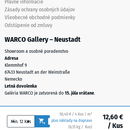
Právne informácie
spojených
Priepustnosť
Zásady ochrany osobných údajov
polyuretánovým
vody (EN
Všeobecné obchodné podmienky
spojivom.
12616) –
Odstúpenie od zmluvy
Chemické
Trieda 5 =
Infiltrácia
zloženie
WARCO Gallery – Neustadt
cca 1000
predstavuje
mm/h (1000
zmes
Showroom a osobné poradenstvo
l/h/m²)
prírodného
Adresa
kaučuku
Protišmykovosť
Klemmhof 9
(NR)
(EN 16165) –
67433 Neustadt an der Weinstraße
a
Hodnota
Nemecko
stupnice 4 =
styrénu-
Letná dovolenka
priemerný
butadiénového
Galéria WARCO je zatvorená do
15. júla vrátane
.
akceptačný
kaučuku
uhol cca 16°,
(SBR)
skupina R10
pochádzajúceho
50,40 € / 4 Kus / m²
12,60 €
z
Tepelná
-
+
plus náklady na dopravu
/ Kus
recyklácie
izolácia
(
6,15
kg
/ Kus)
Bezpečné podlahy.