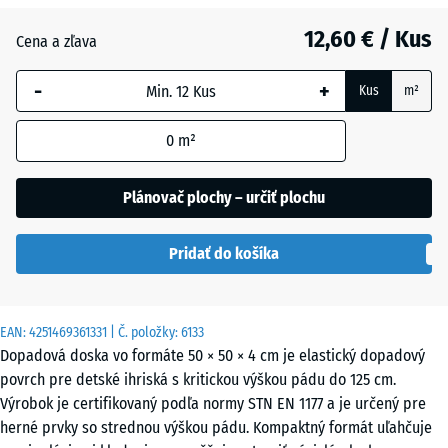
12,60 € / Kus
Antracit
- 0,50 €
Cena a zľava
-
+
Kus
m²
Grafitová
sivá
0
m²
Plánovač plochy – určiť plochu
Paradajková
- 0,50 €
červená
Pridať do košíka
EAN:
4251469361331
| Č. položky:
6133
Dopadová doska vo formáte 50 × 50 × 4 cm je elastický dopadový
povrch pre detské ihriská s kritickou výškou pádu do 125 cm.
Výrobok je certifikovaný podľa normy STN EN 1177 a je určený pre
herné prvky so strednou výškou pádu. Kompaktný formát uľahčuje