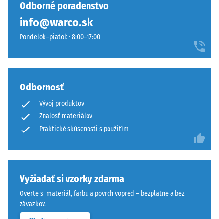
vybraný
jemným
Odborné poradenstvo
po 24
žiadny
žltým
hodinách
info@warco.sk
produkt
podtónom.
odľahčenia
na
Pondelok–piatok · 8:00–17:00
Exteriéru
(BS 7188)
porovnanie.
dodáva
Zdanlivá
jarnú
hustota
atmosféru.
-
Odbornosť
hodnota
stupnice
Material
Vývoj produktov
1 = do
–
Znalosť materiálov
780
Sestava
Praktické skúsenosti s použitím
kg/m³
in
struktura
Tlmenie
nárazov,
vibrácií a
Vyžiadať si vzorky zdarma
krokového
Tento
Overte si materiál, farbu a povrch vopred – bezplatne a bez
hluku –
výrobok
záväzkov.
Hodnota
je
stupnice 4