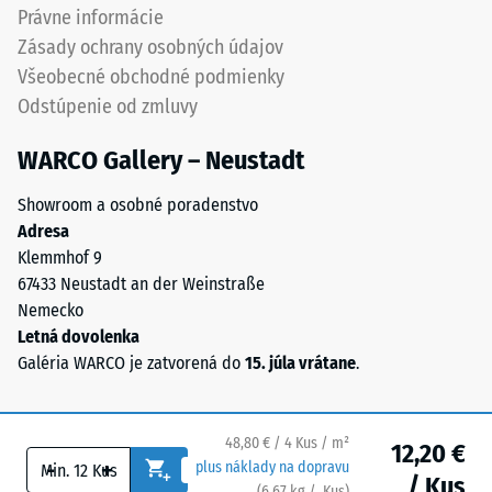
(BS 7188)
(0,8–
Právne informácie
3,0
Priepustnosť
Zásady ochrany osobných údajov
mm),
vody (EN
Všeobecné obchodné podmienky
spojených
12616) –
Odstúpenie od zmluvy
polyuretánovým
Trieda 5 =
Infiltrácia
spojivom.
WARCO Gallery – Neustadt
cca 1000
Chemické
mm/h (1000
zloženie
Showroom a osobné poradenstvo
l/h/m²)
predstavuje
Adresa
zmes
Protišmykovosť
Klemmhof 9
prírodného
(EN 16165) –
67433 Neustadt an der Weinstraße
kaučuku
Hodnota
Nemecko
stupnice 4 =
(NR)
Letná dovolenka
priemerný
a
Galéria WARCO je zatvorená do
15. júla vrátane
.
akceptačný
styrénu-
uhol cca 16°,
butadiénového
skupina R10
kaučuku
48,80 € / 4 Kus / m²
12,20 €
(SBR)
Tepelná
-
+
plus náklady na dopravu
/ Kus
pochádzajúceho
izolácia
(
6,67
kg
/ Kus)