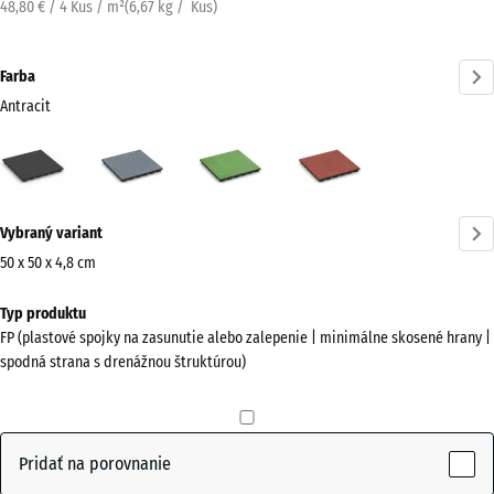
48,80 € / 4 Kus / m²
(
6,67
kg
/ Kus)
Farba
Antracit
Antracit
Grafitová
Lipová
Paradajková
(active)
sivá
zelená
červená
Viac
Vybraný variant
informácií
o
50 x 50 x 4,8 cm
farbách?
Rozmery
Typ produktu
na
Zobraziť
FP (plastové spojky na zasunutie alebo zalepenie | minimálne skosené hrany |
prepravu
farebnú
spodná strana s drenážnou štruktúrou)
500
paletu
x
(active)
Antracit
500
x
Pridať na porovnanie
48