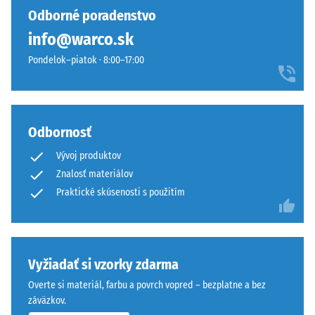
preliačiny
vybraný
odtieň
Odborné poradenstvo
po 24
žiadny
prirodzene
hodinách
info@warco.sk
produkt
zapadá
odľahčenia
na
Pondelok–piatok · 8:00–17:00
do
(BS 7188)
porovnanie.
moderných
Zdanlivá
exteriérov
hustota
aj
-
mestského
Odbornosť
hodnota
prostredia.
stupnice
Vývoj produktov
1 = do
Znalosť materiálov
780
Material
Praktické skúsenosti s použitím
kg/m³
–
Sestava
Tlmenie
in
nárazov,
vibrácií a
struktura
Vyžiadať si vzorky zdarma
krokového
Overte si materiál, farbu a povrch vopred – bezplatne a bez
hluku –
záväzkov.
Hodnota
Tento