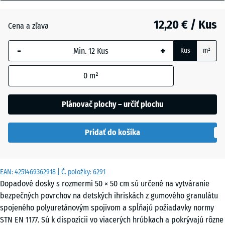
mm
Grafitová
+ 0,90 €
sivá
12,20 € / Kus
Cena a zľava
Vybraná
dimenzia s
-
+
Kus
m²
modrým
Lipová
+ 0,90 €
orámovaním
zelená
0
m²
sa používa
na výpočet
potreby
Plánovač plochy – určiť plochu
Paradajková
(pokiaľ nie
+ 0,50 €
červená
je v údajoch
Pridať do košíka
o produkte
uvedené
inak).
EAN:
4251469362918
| Č. položky:
6291
50
Dopadové dosky s rozmermi 50 × 50 cm sú určené na vytváranie
x
bezpečných povrchov na detských ihriskách z gumového granulátu
50
spojeného polyuretánovým spojivom a spĺňajú požiadavky normy
x
STN EN 1177. Sú k dispozícii vo viacerých hrúbkach a pokrývajú rôzne