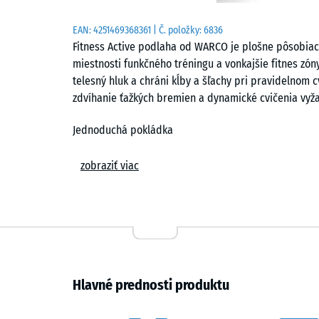
EAN:
4251469368361
| Č. položky:
6836
Fitness Active podlaha od WARCO je plošne pôsobiaci
miestnosti funkčného tréningu a vonkajšie fitnes zó
telesný hluk a chráni kĺby a šľachy pri pravidelnom 
zdvíhanie ťažkých bremien a dynamické cvičenia vyž
Jednoduchá pokládka
Dosky sa kladú voľne – bez lepenia ani kotevných pr
zobraziť viac
puzzle-spoj presne do seba zapadne, pevne spoji do
neviditeľný a vytvára vlasovú škáru. Prírezy možno v
Jednotlivé dosky sa dajú kedykoľvek vymeniť alebo do
Ochrana podkladu a tlmenie zvuku
Fitness Active podlaha chráni podklad pred poškri
Hlavné prednosti produktu
zaťažením od zariadení a závaží. Zároveň tlmí telesný 
výhoda v domácej posilňovni v bytovom dome, kde s