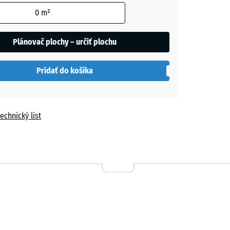
0
m²
ľa
Plánovač plochy – určiť plochu
h
Pridať do košíka
echnický list
a
vá