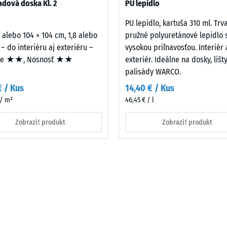
dová doska Kl. 2
PU lepidlo
PU lepidlo, kartuša 310 ml. Trv
2 alebo 104 × 104 cm, 1,8 alebo
pružné polyuretánové lepidlo 
 – do interiéru aj exteriéru –
vysokou priľnavosťou. Interiér 
ie ★★, Nosnosť ★★
exteriér. Ideálne na dosky, lišt
palisády WARCO.
€ / Kus
14,40 € / Kus
 / m²
46,45 € / l
Zobraziť produkt
Zobraziť produkt
u
ti