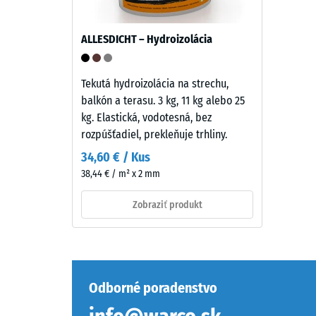
celkové
dién
objemu,
monomer),
ALLESDICHT – Hydroizolácia
vrátane
pigmentovaného
všetkých
v
pórov,
celej
Tekutá hydroizolácia na strechu,
dutín
hmote
balkón a terasu. 3 kg, 11 kg alebo 25
a
a
kg. Elastická, vodotesná, bez
vzducho
spojeného
rozpúšťadiel, prekleňuje trhliny.
inklúzií.
UV-
34,60 € / Kus
Pri
stabilizovaným
38,44 € / m² x 2 mm
produkt
polyuretánom.
WARCO
Má
Zobraziť produkt
sa
otvorenú
táto
pórovú
hodnota
štruktúru.
zvyčajne
Nosná
pohybuj
vrstva
Odborné poradenstvo
medzi
pozostáva
600