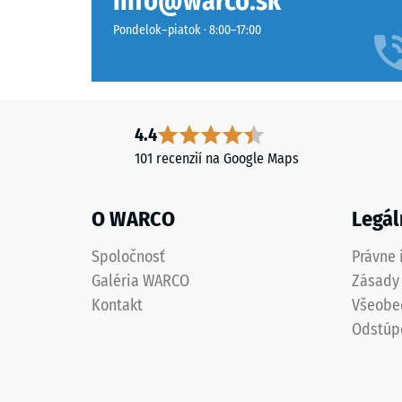
info@warco.sk
z
a
čierneho
Pondelok–piatok · 8:00–17:00
1250
gumového
kg/m³.
granulátu
Na
strednej
jasné
zrnitosti
znázorne
z
4.4
zdanlive
recyklovaných
101 recenzií na Google Maps
hustoty
pneumatík
konkrét
(ELT
produkt
O WARCO
Legál
–
používa
End
WARCO
Spoločnosť
Právne 
of
stupnicu
Galéria WARCO
Zásady
Life
od
Tyres),
Kontakt
Všeobe
1
viazaného
Odstúp
do
polyuretánovým
5,
spojivom.
pričom
Materiál