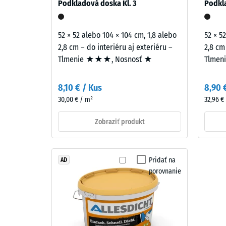
–
Podkladová doska Kl. 3
Podkla
840
Sestava
in
kg/m³
52 × 52 alebo 104 × 104 cm, 1,8 alebo
52 × 5
struktura
2,8 cm – do interiéru aj exteriéru –
2,8 cm
Tlmenie ★★★, Nosnosť ★
Tlmen
Nášľapná
vrstva
2 / 5
8,10 € / Kus
8,90 
s
30,00 € / m²
32,96 €
hrúbkou
približne
Zobraziť produkt
3,3
Zdanlivá
mm
hustota
je
materiál
Pridať na
AD
z
opisuje
porovnanie
nového
pomer
granulátu
jeho
EPDM
hmotnos
(etylén-
k
propylén-