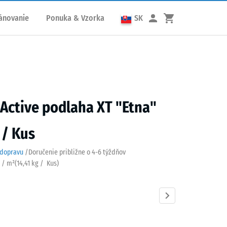
ánovanie
Ponuka & Vzorka
SK
 Active podlaha XT "Etna"
 / Kus
 dopravu
/
Doručenie približne o
4-6 týždňov
s / m²
(
14,41
kg
/ Kus)
Anglický
Atlantik
Levanduľa
Ratan