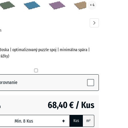
+ 4
ve)
trávnik
cm
doska | optimalizovaný puzzle spoj | minimálna spára |
rážky)
ive)
orovnanie
68,40 € / Kus
a
+
Kus
m²
m