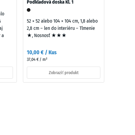
Podkladová doska Kl. 1
alo
s
52 × 52 alebo 104 × 104 cm, 1,8 alebo
aj
2,8 cm – len do interiéru – Tlmenie
y a
★, Nosnosť ★★★
10,00 € / Kus
37,04 € / m²
Zobraziť produkt