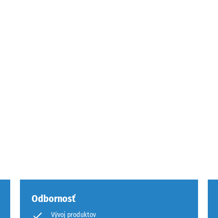
mu
vých
och
e
Odbornosť
Vývoj produktov