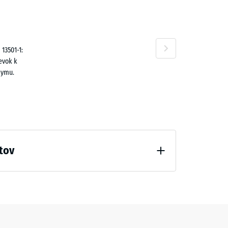
n
,30 €
13501-1:
evok k
dymu.
,80 €
tov
10 €