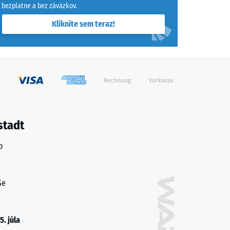
bezplatne a bez záväzkov.
Kliknite sem teraz!
stadt
o
ße
5. júla