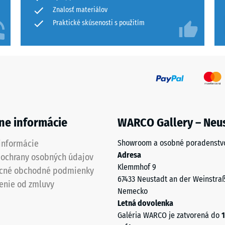
Znalosť materiálov
Praktické skúsenosti s použitím
nie
j
neho
u
ne informácie
WARCO Gallery – Neu
informácie
Showroom a osobné poradenstv
Adresa
 ochrany osobných údajov
Klemmhof 9
cné obchodné podmienky
67433 Neustadt an der Weinstra
enie od zmluvy
Nemecko
Letná dovolenka
Galéria WARCO je zatvorená do
1