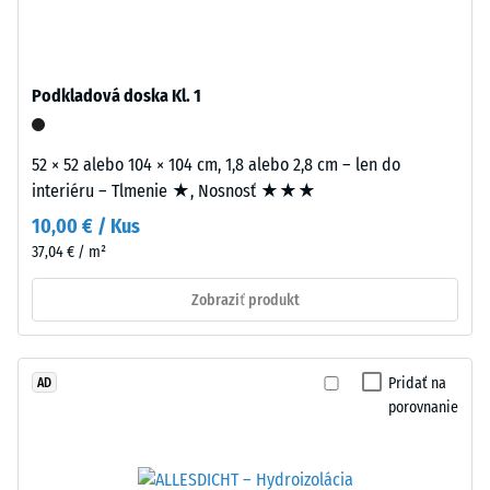
–
Zdanlivá
Montáž
hustota
materiálu
Podkladová doska Kl. 1
opisuje
pomer
jeho
52 × 52 alebo 104 × 104 cm, 1,8 alebo 2,8 cm – len do
hmotnosti
interiéru – Tlmenie ★, Nosnosť ★★★
k
10,00 € / Kus
Puzzle
celkovému
37,04 € / m²
ozubenie
objemu,
s
vrátane
Zobraziť produkt
vlnitými
všetkých
zubami
pórov,
na
dutín
Pridať na
AD
všetkých
a
porovnanie
stranách
vzduchových
zaistí
inklúzií.
pevný
Pri