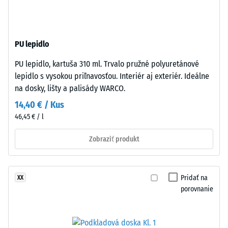
-
End
hodnota
of
stupnice
Life
PU lepidlo
Tyres),
2
viazaného
=
PU lepidlo, kartuša 310 ml. Trvalo pružné polyuretánové
polyuretánovým
lepidlo s vysokou priľnavosťou. Interiér aj exteriér. Ideálne
780
spojivom.
na dosky, lišty a palisády WARCO.
Materiál
až
14,40 € / Kus
nosnej
840
46,45 € / l
vrstvy
kg/m³
má
Zobraziť produkt
štandardnú
objemovú
hustotu.
Pridať na
XX
/ 5
porovnanie
Inštalácia
–
Spracovanie