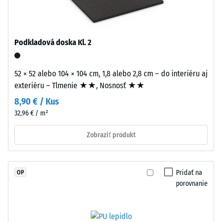
polyuretánom.
priemerný
Má
akceptačný
otvorenú
uhol cca 16°,
pórovú
skupina R10
Podkladová doska Kl. 2
štruktúru.
Tepelná
Nosná
izolácia
52 × 52 alebo 104 × 104 cm, 1,8 alebo 2,8 cm – do interiéru aj
vrstva
–
exteriéru – Tlmenie ★★, Nosnosť ★★
pozostáva
Hodnota
z
8,90 € / Kus
stupnice
čierneho
3 =
32,96 € / m²
gumového
Tepelná
granulátu
vodivosť
Zobraziť produkt
cca 0,11
strednej
W/(m·K)
zrnitosti
z
Pridať na
OP
Mrazuvzdorný
recyklovaných
porovnanie
Zdanlivá
pneumatík
hustota
(ELT
–