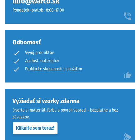
info@warco.sk
hornú
používa
Pondelok–piatok · 8:00–17:00
vrstvu
WARCO
pohybovo-
stupnicu
stabilne
od
a
1
Odbornosť
zabraňuje
do
osovému
5,
Vývoj produktov
posunu.
pričom
Znalosť materiálov
Pravouhlé
každá
Praktické skúsenosti s použitím
hrany
hodnota
bez
stupnice
skosenia
zodpovedá
vytvárajú
konkrétnemu
Vyžiadať si vzorky zdarma
sotva
rozsahu
viditeľnú
hustoty.
Overte si materiál, farbu a povrch vopred – bezplatne a bez
vlasovú
Napríklad
záväzkov.
škáru
hodnota
Kliknite sem teraz!
s
stupnice
jemným
2