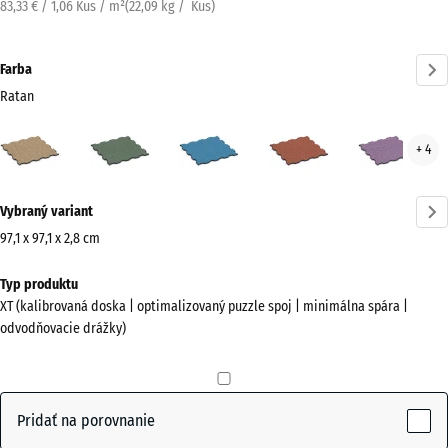
83,33 € / 1,06 Kus / m²
(
22,09
kg
/ Kus)
Farba
Ratan
Ratan
Anglický
Atlantik
Etna
Leva
+ 4
(active)
trávnik
Viac
Vybraný variant
informácií
o
97,1 x 97,1 x 2,8 cm
farbách?
Rozmery
Typ produktu
na
Zobraziť
XT (kalibrovaná doska | optimalizovaný puzzle spoj | minimálna spára |
prepravu
farebnú
odvodňovacie drážky)
1010
paletu
x
(active)
Ratan
1010
x
Pridať na porovnanie
28