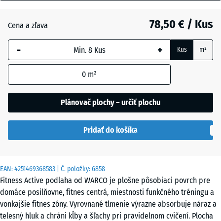
mm
Anglický
trávnik
78,50 € / Kus
Cena a zľava
Vybraná
dimenzia s
-
+
Kus
m²
modrým
Atlantik
orámovaním
0
m²
sa používa
na výpočet
Etna
potreby
Plánovač plochy – určiť plochu
(pokiaľ nie
je v údajoch
Levanduľa
Pridať do košíka
o produkte
uvedené
inak).
Sivá
EAN:
4251469368583
| Č. položky:
6858
97,1
žula
Fitness Active podlaha od WARCO je plošne pôsobiaci povrch pre
x
domáce posilňovne, fitnes centrá, miestnosti funkčného tréningu a
97,1
vonkajšie fitnes zóny. Vyrovnané tlmenie výrazne absorbuje náraz a
x
Terakota
telesný hluk a chráni kĺby a šľachy pri pravidelnom cvičení. Plocha