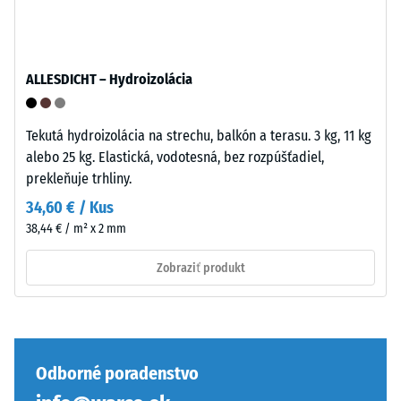
spoj
produktoch
a
WARCO
bráni
sa
sklzávaniu
táto
ALLESDICHT – Hydroizolácia
ozubenia
hodnota
pri
zvyčajne
pohybe.
pohybuje
Tekutá hydroizolácia na strechu, balkón a terasu. 3 kg, 11 kg
Vrchná
medzi
alebo 25 kg. Elastická, vodotesná, bez rozpúšťadiel,
vrstva
600
prekleňuje trhliny.
v
a
34,60 € / Kus
sendviči
1250
38,44 € / m² x 2 mm
–
kg/m³.
vrstva
Na
Zobraziť produkt
sa
jasné
položí
znázornenie
na
zdanlivej
seba,
hustoty
ozubenie
konkrétneho
Odborné poradenstvo
drží
produktu