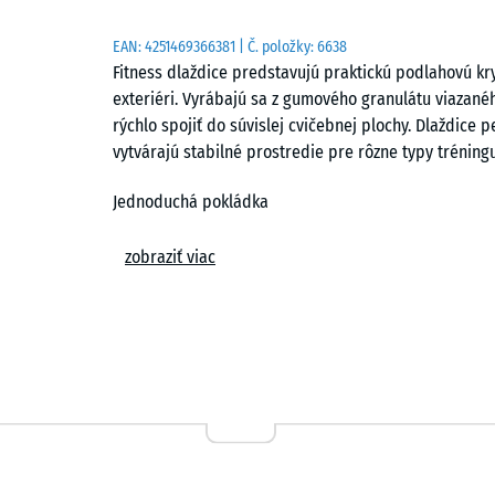
EAN:
4251469366381
| Č. položky:
6638
Fitness dlaždice predstavujú praktickú podlahovú kryt
exteriéri. Vyrábajú sa z gumového granulátu viazan
rýchlo spojiť do súvislej cvičebnej plochy. Dlaždice 
vytvárajú stabilné prostredie pre rôzne typy tréningu
Jednoduchá pokládka
Zámkové spojenie umožňuje rýchlu montáž bez špeci
zobraziť viac
šachovnicovom usporiadaní alebo s posunom podľa 
je možná na pevný podklad, ako je betón či dlažba. P
preskladať podľa aktuálnych potrieb tréningového pr
Ochrana podkladu a zariadení
Elastická štruktúra účinne chráni podklad pred poško
manipulácii s činkami. Pri odkladaní závažia sa náraz
dochádza k obmedzeniu prenosu vibrácií a kročajovéh