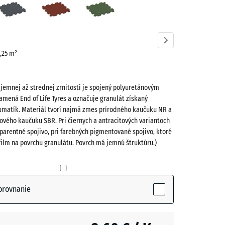
ve)
sivá
červená
zelená
0,25 m²
 jemnej až strednej zrnitosti je spojený polyuretánovým
amená End of Life Tyres a označuje granulát získaný
umatík. Materiál tvorí najmä zmes prírodného kaučuku NR a
ového kaučuku SBR. Pri čiernych a antracitových variantoch
(active)
parentné spojivo, pri farebných pigmentované spojivo, ktoré
film na povrchu granulátu. Povrch má jemnú štruktúru.)
vá
+ 0,60 €
orovnanie
+ 0,60 €
m