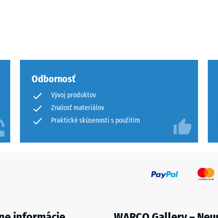
ej
Odbornosť
činy
Vývoj produktov
Znalosť materiálov
Praktické skúsenosti s použitím
ách
čenia
ne informácie
WARCO Gallery – Neu