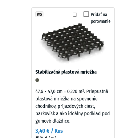
odstrániť vysávaním alebo vlhkým čistením. Otvorená
štruktúra
Tlmenie
Antracit
vlhkosťou. Vďaka odolnosti a jednoduchej údržbe sú
pôsobí
Pridať na
WG
priestory aj komerčné fitness centrá.
Trieda p
porovnanie
vecne
Odolnos
a
nadčasovo.
Priepust
Tmavý
Protišm
čierno-
sivý
Tepelná 
odtieň
Mrazuv
Stabilizačná plastová mriežka
prirodzene
Tlako
zapadá
do
pevno
47,6 × 47,6 cm = 0,226 m². Priepustná
moderných
plastová mriežka na spevnenie
-
exteriérov
chodníkov, príjazdových ciest,
Hodn
aj
parkovísk a ako ideálny podklad pod
mestského
stupn
gumové dlaždice.
prostredia.
3
3,40 € / Kus