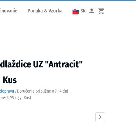
ánovanie
Ponuka & Vzorka
SK
 dlaždice UZ "Antracit"
/ Kus
 dopravu
/
Doručenie približne o
7-14 dní
/ m²
(
4,95
kg
/ Kus)
cit
Bridlicová
Cihlová
Trávovo