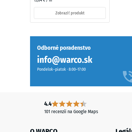
15,04 € / m²
=
Material
cca
–
Zobraziť produkt
0,5
Sestava
in
mm
struktura
zvyšn
Odborné poradenstvo
prelia
po
info@warco.sk
Dvojvrstvová
konštrukcia
24
Pondelok–piatok · 8:00–17:00
kombinuje
hodin
gumový
odľah
granulát
ELT
(BS
s
4.4
7188)
polyuretánovým
101 recenzií na Google Maps
spojivom.
ELT
znamená
O WARCO
Legál