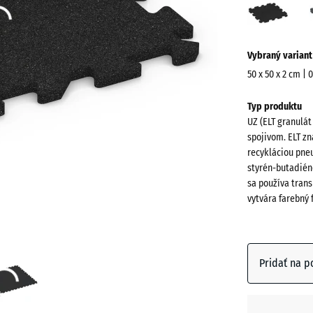
(acti
Viac
Vybraný variant
informácií
o
50 x 50 x 2 cm | 
farbách?
Rozmery
Typ produktu
na
Zobraziť
UZ (ELT granulát
prepravu
farebnú
spojivom. ELT zn
540
paletu
recykláciou pne
x
styrén-butadién
Antracit
540
sa používa trans
x
vytvára farebný 
20
mm
Bridlico
sivá
Vybraná
Pridať na p
dimenzia s
modrým
Cihlová
orámovaní