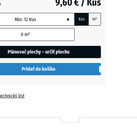
9,60 € / Kus
a
+
Kus
m²
+ 1,20 €
0
m²
h
Plánovač plochy – určiť plochu
Pridať do košíka
echnický list