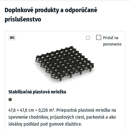
= cca 0,5
bridlicovo
vlhkosťou. Vďaka odolnosti a jednoduchej údržbe sú dlaždice
mm
Zatiaľ
Doplnkové produkty a odporúčané
sivým
vhodné pre domáce posilňovne, klubové priestory aj komerčné
zvyšnej
nebol
pigmentovaným
príslušenstvo
fitness centrá.
preliačiny
vybraný
spojivom.
po 24
žiadny
Povrch
hodinách
produkt
má
Pridať na
WG
odľahčenia
na
porovnanie
tmavosivý
(BS 7188)
porovnanie.
chladný
Zdanlivá
odtieň
hustota
s
-
kamenistým
hodnota
charakterom.
stupnice
Farebná
3 = 840
Stabilizačná plastová mriežka
vrstva
až 900
sa
kg/m³
môže
47,6 × 47,6 cm = 0,226 m². Priepustná plastová mriežka na
Tlmenie
opotrebovaním
spevnenie chodníkov, príjazdových ciest, parkovísk a ako
nárazov,
meniť,
ideálny podklad pod gumové dlaždice.
vibrácií a
pri