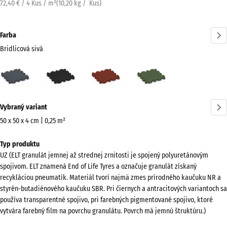
72,40 € / 4 Kus / m²
(
10,20
kg
/ Kus)
Farba
Bridlicová sivá
Bridlicová
Antracit
Cihlová
Trávovo
sivá
červená
zelená
(active)
Viac
Vybraný variant
informácií
o
50 x 50 x 4 cm | 0,25 m²
farbách?
Rozmery
Typ produktu
na
Zobraziť
UZ (ELT granulát jemnej až strednej zrnitosti je spojený polyuretánovým
prepravu
farebnú
spojivom. ELT znamená End of Life Tyres a označuje granulát získaný
540
paletu
recykláciou pneumatík. Materiál tvorí najmä zmes prírodného kaučuku NR a
x
styrén-butadiénového kaučuku SBR. Pri čiernych a antracitových variantoch sa
Bridlicová
540
používa transparentné spojivo, pri farebných pigmentované spojivo, ktoré
(active)
sivá
x
vytvára farebný film na povrchu granulátu. Povrch má jemnú štruktúru.)
40