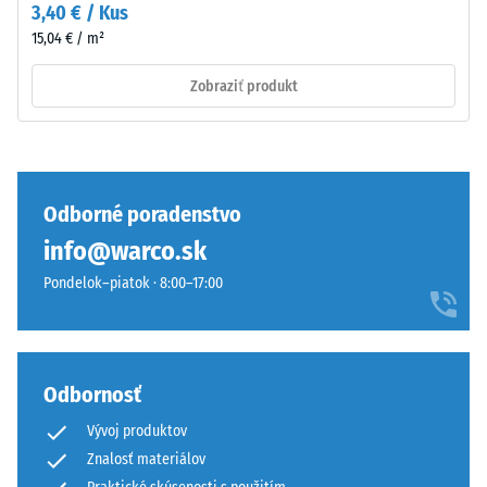
krokového
3,40 € / Kus
tomto
hluku –
15,04 € / m²
tmavom
Hodnota
odtieni
stupnice 3
Zobraziť produkt
je
= výrazné
tlmenie
však
efekt
Trieda
len
protišmykovosti
mierny.
DS (EN 14041) -
Odborné poradenstvo
Hodnota
info@warco.sk
stupnice 2 =
Material
Koeficient
Pondelok–piatok · 8:00–17:00
–
trenia cca 0,38
Sestava
Odolnosť
in
proti oderu –
struktura
Odbornosť
Odolnosť
proti
Vývoj produktov
abrazívnemu
Znalosť materiálov
Dvojvrstvová
opotrebeniu –