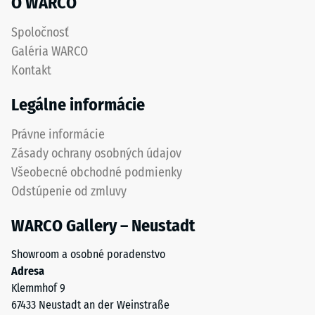
O WARCO
pneumatík.
Vrchná
Tepelná
Spoločnosť
nášľapná
izolácia
Galéria WARCO
–
vrstva
Kontakt
Hodnota
z
stupnice
jemnejšej
Legálne informácie
4 =
frakcie
Tepelná
vytvára
Právne informácie
vodivosť
protišmykový
cca 0,09
Zásady ochrany osobných údajov
povrch
W/(m·K)
Všeobecné obchodné podmienky
odolný
Mrazuvzdorný
Odstúpenie od zmluvy
voči
oderu.
Tlaková
WARCO Gallery – Neustadt
Spodná
pevnosť
vrstva
Showroom a osobné poradenstvo
-
z
Adresa
hrubšieho
Hodnota
Klemmhof 9
granulátu
stupnice
67433 Neustadt an der Weinstraße
podporuje