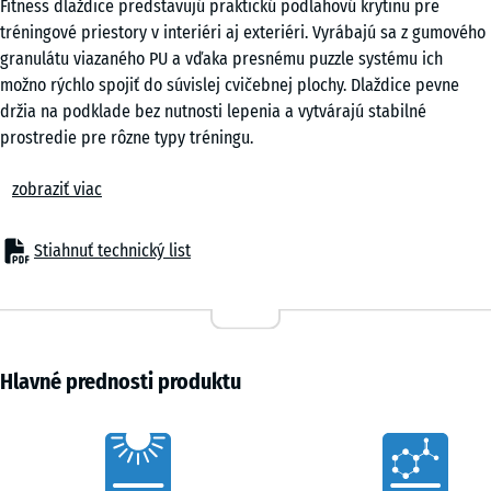
Fitness dlaždice predstavujú praktickú podlahovú krytinu pre
cm
tréningové priestory v interiéri aj exteriéri. Vyrábajú sa z gumového
|
granulátu viazaného PU a vďaka presnému puzzle systému ich
0,25
možno rýchlo spojiť do súvislej cvičebnej plochy. Dlaždice pevne
m²
držia na podklade bez nutnosti lepenia a vytvárajú stabilné
prostredie pre rôzne typy tréningu.
Jednoduchá pokládka
50
zobraziť viac
Zámkové spojenie umožňuje rýchlu montáž bez špeciálneho náradia.
x
Dlaždice možno ukladať v šachovnicovom usporiadaní alebo s
50
posunom podľa požadovaného vzhľadu a smeru zaťaženia. Pokládka
x 2
Stiahnuť technický list
- 7,90 €
je možná na pevný podklad, ako je betón či dlažba. Povrch je možné
cm
kedykoľvek rozšíriť, rozobrať alebo preskladať podľa aktuálnych
|
potrieb tréningového priestoru.
0,25
Ochrana podkladu a zariadení
m²
Elastická štruktúra účinne chráni podklad pred poškodením pri
Hlavné prednosti produktu
používaní fitness zariadení a pri manipulácii s činkami. Pri
odkladaní závažia sa nárazy rozkladajú a znižuje sa lokálne
50
Characteristics
zaťaženie. Súčasne dochádza k obmedzeniu prenosu vibrácií a
x
kročajového hluku do konštrukcie budovy, čo je dôležité najmä v
50