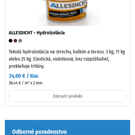
a
/ 5
bráni
sklzávaniu
ozubenia
pri
ALLESDICHT – Hydroizolácia
Tlaková
pohybe.
pevnosť
Vrchná
materiálu
vrstva
Tekutá hydroizolácia na strechu, balkón a terasu. 3 kg, 11 kg
opisuje
v
alebo 25 kg. Elastická, vodotesná, bez rozpúšťadiel,
jeho
sendviči
prekleňuje trhliny.
odolnosť
–
34,60 € / Kus
voči
vrstva
38,44 € / m² x 2 mm
lokálnemu
sa
zaťaženiu.
položí
Zobraziť produkt
Udáva,
na
do
seba,
akej
ozubenie
miery
drží
sa
Odborné poradenstvo
hornú