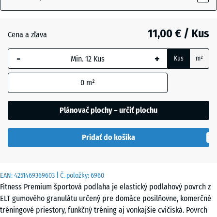
18
mm
11,00 € / Kus
Cena a zľava
Vybraná
dimenzia s
-
+
Kus
m²
modrým
orámovaním
0
m²
sa používa
na výpočet
potreby
Plánovač plochy – určiť plochu
(pokiaľ nie
je v údajoch
Pridať do košíka
o produkte
uvedené
inak).
EAN:
4251469369603
| Č. položky:
6960
45,9
Fitness Premium športová podlaha je elastický podlahový povrch z
x
ELT gumového granulátu určený pre domáce posilňovne, komerčné
45,9
tréningové priestory, funkčný tréning aj vonkajšie cvičiská. Povrch