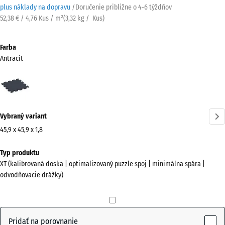
plus náklady na dopravu
/
Doručenie približne o
4-6 týždňov
52,38 € / 4,76 Kus / m²
(
3,32
kg
/ Kus)
Farba
Antracit
Antracit
(active)
Vybraný variant
45,9 x 45,9 x 1,8
Rozmery
Typ produktu
na
XT (kalibrovaná doska | optimalizovaný puzzle spoj | minimálna spára |
prepravu
odvodňovacie drážky)
500
x
500
x
Pridať na porovnanie