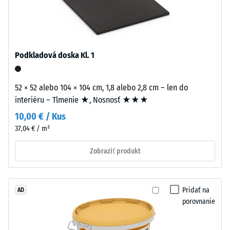
=
cca
Inštalácia
–
0,75
Spracovanie
mm
–
Podkladová doska Kl. 1
zvyšnej
Montáž
preliačiny
52 × 52 alebo 104 × 104 cm, 1,8 alebo 2,8 cm – len do
Puzzle
po
interiéru – Tlmenie ★, Nosnosť ★★★
ozubenie
24
10,00 € / Kus
s
37,04 € / m²
hodinách
vlnitými
zubami
odľahčenia
Zobraziť produkt
na
(BS
všetkých
7188)
stranách
Pridať na
AD
zaistí
porovnanie
pevný
spoj