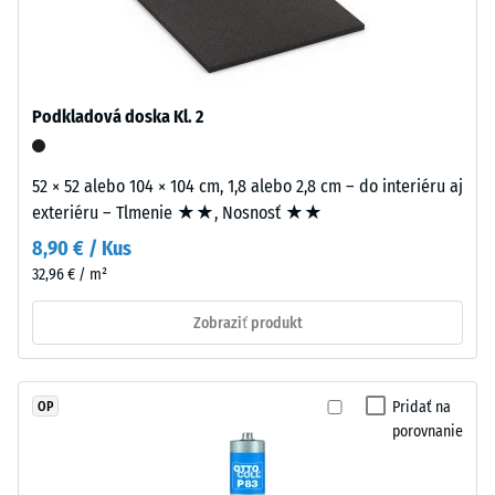
Granulát
(BS 7188)
pochádza
z
Priepustnosť
opotrebovaných
vody (EN
pneumatík
12616) –
Podkladová doska Kl. 2
Trieda 4 =
a
Infiltrácia
tvorí
cca 600
52 × 52 alebo 104 × 104 cm, 1,8 alebo 2,8 cm – do interiéru aj
ho
mm/h (600
exteriéru – Tlmenie ★★, Nosnosť ★★
najmä
l/h/m²)
zmes
8,90 € / Kus
prírodného
Protišmykovosť
32,96 € / m²
kaučuku
(EN 16165) –
Hodnota
Zobraziť produkt
NR
stupnice 4 =
a
priemerný
styrén-
akceptačný
butadiénového
Pridať na
OP
uhol cca 16°,
kaučuku
porovnanie
skupina R10
SBR.
Čierne
Tepelná