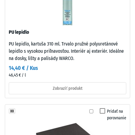
izolácia
a
–
antracitové
Hodnota
varianty
stupnice
obsahujú
2 =
PU lepidlo
transparentné
Tepelná
spojivo,
vodivosť
PU lepidlo, kartuša 310 ml. Trvalo pružné polyuretánové
farebné
cca 0,12
lepidlo s vysokou priľnavosťou. Interiér aj exteriér. Ideálne
varianty
W/(m·K)
na dosky, lišty a palisády WARCO.
pigmentované
Mrazuvzdorný
14,40 € / Kus
spojivo.
46,45 € / l
Povrch
Tlaková
je
pevnosť
Zobraziť produkt
protišmykový
-
a
má
Hodnota
Pridať na
XX
stredne
stupnice
porovnanie
jemnú
2
štruktúru.