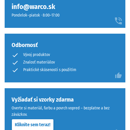
materiál
vrstvu
info@warco.sk
deformuje
pohybovo-
pri
Pondelok–piatok · 8:00–17:00
stabilne
aplikácii
a
určitej
zabraňuje
sily.
osovému
Malá
Odbornosť
posunu.
hĺbka
Pravouhlé
Vývoj produktov
vtlačenia
hrany
Znalosť materiálov
znamená
bez
Praktické skúsenosti s použitím
vysokú
skosenia
tlakovú
vytvárajú
pevnosť,
sotva
zatiaľ
viditeľnú
Vyžiadať si vzorky zdarma
čo
vlasovú
väčšia
škáru
Overte si materiál, farbu a povrch vopred – bezplatne a bez
hĺbka
s
záväzkov.
poukazuje
jemným
Kliknite sem teraz!
na
prechodom