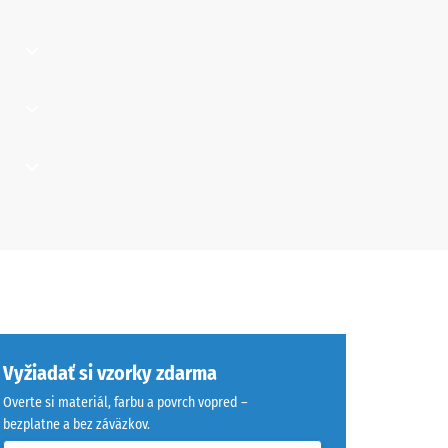
 "vynikajúca" (BS 7188)
skupina R10
hlite
delných
ne.
erov
,
vou
ými
ové
sú
ná
kých
Výrazne
enia.
Vyžiadať si vzorky zdarma
ú, ich
bez
Overte si materiál, farbu a povrch vopred –
bezplatne a bez záväzkov.
tvorov