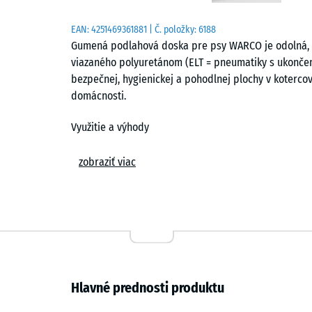
EAN:
4251469361881
| Č. položky:
6188
Gumená podlahová doska pre psy WARCO je odolná, p
viazaného polyuretánom (ELT = pneumatiky s ukončenou
bezpečnej, hygienickej a pohodlnej plochy v kotercov,
domácnosti.
Využitie a výhody
Ideálna na vystlanie kotercov a podobných priestorov.
zobraziť viac
tepelne izoluje proti chladu od podložia. Ľahká pruž
aj pohyb; búdu či klietku možno na dosku bezpečne 
pred chladom a vlhkosťou.
Materiál a vlastnosti
Doska je úplne vodopriepustná – dažďová či umývaci
Hlavné prednosti produktu
používať dezinfekčné prostriedky, takže údržba je je
zvláda teplotné výkyvy a jej protišmyková štruktúra d