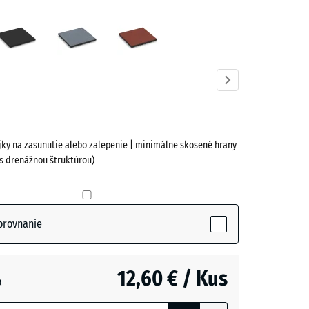
vá
Antracit
Grafitová
Paradajková
á
sivá
červená
ve)
ojky na zasunutie alebo zalepenie | minimálne skosené hrany
 s drenážnou štruktúrou)
ctive)
orovnanie
- 0,50 €
12,60 € / Kus
a