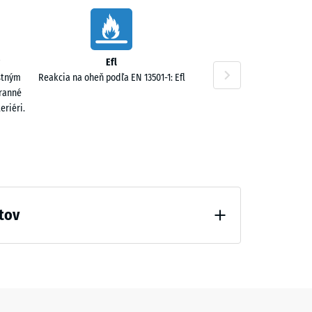
0 €
Efl
stným
Reakcia na oheň podľa EN 13501-1: Efl
tranné
eriéri.
tov
odľahčenia (BS 7188)