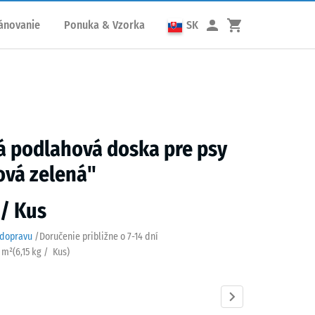
ánovanie
Ponuka & Vzorka
SK
 podlahová doska pre psy
ová zelená"
 / Kus
 dopravu
/
Doručenie približne o
7-14 dní
/ m²
(
6,15
kg
/ Kus)