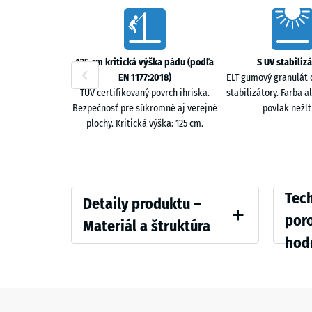
Characteristics
Pokládka a spracovanie
Pokladá sa v polovičnej väzbe a fixuje plastovými spo
125 cm kritická výška pádu (podľa
S UV stabiliz
obvodové osadenie obrubníkmi; až kombinácia obrubn
EN 1177:2018)
ELT gumový granulát 
Voľná pokládka bez obrubníkov sa neodporúča. Mont
TÜV certifikovaný povrch ihriska.
stabilizátory. Farba a
plastové voštinové rošty. Rezanie na mieru: kotúčová
Bezpečnosť pre súkromné aj verejné
povlak nežlt
plochy. Kritická výška: 125 cm.
Formáty
K dispozícii: 50 × 50 cm v hrúbkach 2,5 / 3 / 4 cm a 1
Detaily
Compar
Tech
Detaily produktu –
produktu
values
por
Materiál a štruktúra
–
hod
Farba
Tlaková
Materiál
Lipová
a
Zdanliv
zelená
štruktúra
Tlmenie