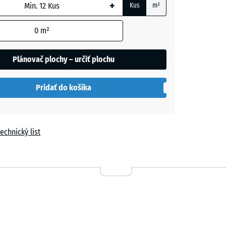
+
Kus
m²
á
m
0
m²
ková
Plánovač plochy – určiť plochu
- 0,50 €
h
Pridať do košíka
echnický list