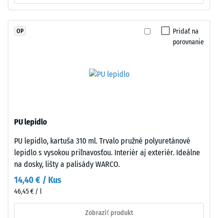
spojeného
stupnice 4 =
UV-
priemerný
stabilizovaným
akceptačný
Pridať na
OP
polyuretánom.
uhol cca 16°,
porovnanie
Má
skupina R10
otvorenú
Tepelná
pórovú
izolácia
štruktúru.
–
Nosná
Hodnota
vrstva
stupnice
pozostáva
3 =
PU lepidlo
z
Tepelná
PU lepidlo, kartuša 310 ml. Trvalo pružné polyuretánové
čierneho
vodivosť
lepidlo s vysokou priľnavosťou. Interiér aj exteriér. Ideálne
cca 0,11
gumového
W/(m·K)
na dosky, lišty a palisády WARCO.
granulátu
strednej
14,40 € / Kus
Mrazuvzdorný
zrnitosti
46,45 € / l
Zdanlivá
z
hustota
recyklovaných
Zobraziť produkt