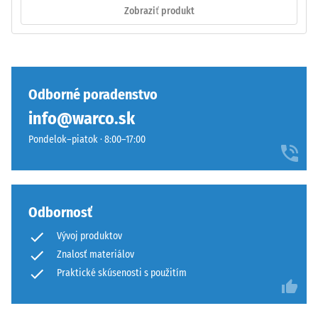
stranách
Pri
Zobraziť produkt
zaistí
produktoch
pevný
WARCO
spoj
sa
a
táto
bráni
hodnota
Odborné poradenstvo
sklzávaniu
zvyčajne
info@warco.sk
ozubenia
pohybuje
pri
medzi
Pondelok–piatok · 8:00–17:00
pohybe.
600
Vrchná
a
vrstva
1250
v
kg/m³.
Odbornosť
sendviči
Na
Vývoj produktov
–
jasné
Znalosť materiálov
vrstva
znázornenie
sa
zdanlivej
Praktické skúsenosti s použitím
položí
hustoty
na
konkrétneho