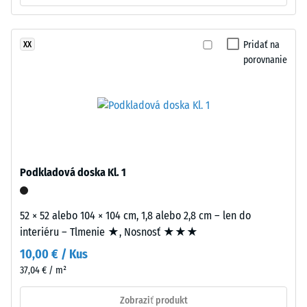
pneumatík
-
(ELT
hodnota
–
Pridať na
XX
stupnice
End
porovnanie
of
2
Life
=
Tyres),
780
viazaného
polyuretánovým
až
spojivom.
840
Materiál
Podkladová doska Kl. 1
kg/m³
nosnej
vrstvy
52 × 52 alebo 104 × 104 cm, 1,8 alebo 2,8 cm – len do
má
interiéru – Tlmenie ★, Nosnosť ★★★
štandardnú
10,00 € / Kus
objemovú
/ 5
hustotu.
37,04 € / m²
Zobraziť produkt