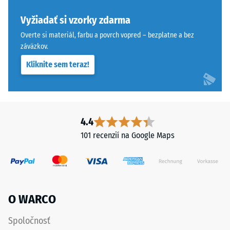
seba,
produktu
ozubenie
používa
Vyžiadať si vzorky zdarma
drží
WARCO
Overte si materiál, farbu a povrch vopred – bezplatne a bez
hornú
stupnicu
záväzkov.
vrstvu
od
Kliknite sem teraz!
pohybovo-
1
stabilne
do
a
5,
zabraňuje
pričom
osovému
každá
4.4
posunu.
hodnota
101 recenzií na Google Maps
Pravouhlé
stupnice
hrany
zodpovedá
bez
konkrétnemu
skosenia
rozsahu
vytvárajú
hustoty.
O WARCO
sotva
Napríklad
viditeľnú
hodnota
Spoločnosť
vlasovú
stupnice