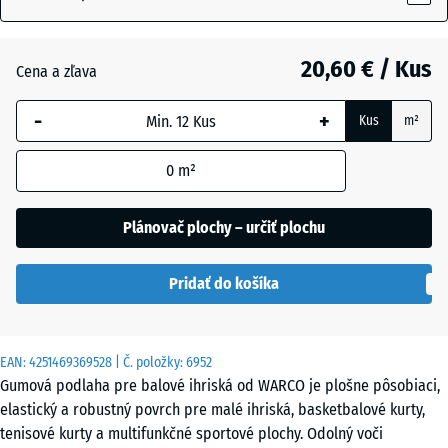
Anglický
20,60 € / Kus
trávnik
Cena a zľava
-
+
Kus
m²
Atlantik
0
m²
Etna
Plánovač plochy – určiť plochu
Pridať do košíka
Levanduľa
EAN:
4251469369528
| Č. položky:
6952
Ratan
Gumová podlaha pre balové ihriská od WARCO je plošne pôsobiaci,
elastický a robustný povrch pre malé ihriská, basketbalové kurty,
tenisové kurty a multifunkčné sportové plochy. Odolný voči
Sivá