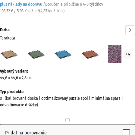
plus náklady na dopravu
/
Doručenie približne o
4-6 týždňov
103,52 € / 5,03 Kus / m²
(
4,87
kg
/ Kus)
Farba
Terakota
Terakota
Anglický
Atlantik
Etna
Leva
+ 4
(active)
trávnik
Viac
Vybraný variant
informácií
44,6 x 44,6 × 2,8 cm
o
farbách?
Typ produktu
XT (kalibrovaná doska | optimalizovaný puzzle spoj | minimálna spára |
Zobraziť
odvodňovacie drážky)
farebnú
paletu
(active)
Terakota
Pridať na porovnanie