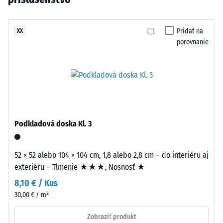
kg/m³
vybraný
tóny.
žiadny
Povrch
Tlmenie
produkt
nárazov,
evokuje
Pridať na
XX
na
vibrácií a
porovnanie
prírodnú
porovnanie.
krokového
keramiku
hluku –
a
Hodnota
stredomorské
stupnice 3
materiály.
= výrazné
tlmenie
Material
Podkladová doska Kl. 3
Trieda
–
protišmykovosti
Sestava
DS (EN 14041) -
52 × 52 alebo 104 × 104 cm, 1,8 alebo 2,8 cm – do interiéru aj
in
Hodnota
exteriéru – Tlmenie ★★★, Nosnosť ★
struktura
stupnice 5 =
Koeficient
8,10 € / Kus
trenia cca 0,6
30,00 € / m²
Nášľapná
vrstva
Odolnosť
Zobraziť produkt
proti oderu
s