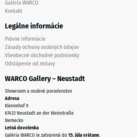
Galéria WARCO
škáru
2
Kontakt
s
predstavuje
jemným
zdanlivú
Legálne informácie
prechodom
hustotu
medzi
medzi
Právne informácie
dlaždicami.
780
Zásady ochrany osobných údajov
Výsledkom
a
Všeobecné obchodné podmienky
je
840
Odstúpenie od zmluvy
jednotný
kg/m³.
vzhľad
Fyzikálna
WARCO Gallery – Neustadt
povrchu
hustota,
bez
známa
Showroom a osobné poradenstvo
výrazne
aj
Adresa
viditeľných
ako
Klemmhof 9
spojov.
hmotnostná
67433 Neustadt an der Weinstraße
Elastická
hustota,
Nemecko
štruktúra
naopak
Letná dovolenka
ozubenia
udáva
Galéria WARCO je zatvorená do
15. júla vrátane
.