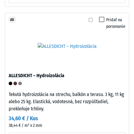
Inštalácia
–
Zdanlivá
Spracovanie
hustota
Pridať na
AD
–
materiálu
porovnanie
Montáž
opisuje
pomer
jeho
hmotnosti
k
celkovému
ALLESDICHT – Hydroizolácia
objemu,
Puzzle
vrátane
ozubenie
všetkých
Tekutá hydroizolácia na strechu, balkón a terasu. 3 kg, 11 kg
s
pórov,
alebo 25 kg. Elastická, vodotesná, bez rozpúšťadiel,
vlnitými
dutín
prekleňuje trhliny.
zubami
a
34,60 € / Kus
na
vzduchových
38,44 € / m² x 2 mm
všetkých
inklúzií.