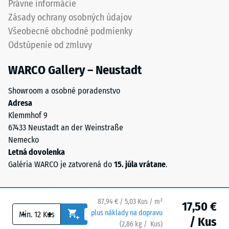
Právne informácie
výrazne
zaťaženie
Zásady ochrany osobných údajov
viditeľných
môže
Všeobecné obchodné podmienky
spojov.
vzniknúť
Odstúpenie od zmluvy
Elastická
napríklad
štruktúra
pri
WARCO Gallery – Neustadt
ozubenia
obuvi
umožňuje
s
Showroom a osobné poradenstvo
flexibilitu
vysokými
Adresa
a
podpätkami,
Klemmhof 9
dlhodobú
nohách
67433 Neustadt an der Weinstraße
mechanickú
nábytku,
Nemecko
stabilitu
kvetináčoch
Letná dovolenka
bez
na
Galéria WARCO je zatvorená do
15. júla vrátane
.
porušenia
kolieskach
spojov
alebo
aj
podstavcoch
87,94 € / 5,03 Kus / m²
pri
rôznych
17,50 €
-
+
plus náklady na dopravu
postupnom
zariadení.
/ Kus
(
2,86
kg
/ Kus)
Bezpečné podlahy.
otieraní.
Tlaková