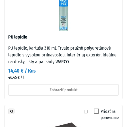
otvorenú
Infiltrácia
cca 1000
pórovú
mm/h (1000
štruktúru.
l/h/m²)
Nosná
časť
Protišmykovosť
pozostáva
(EN 16165) –
PU lepidlo
z
Hodnota
PU lepidlo, kartuša 310 ml. Trvalo pružné polyuretánové
hrubého
stupnice 4 =
lepidlo s vysokou priľnavosťou. Interiér aj exteriér. Ideálne
priemerný
čierneho
akceptačný
na dosky, lišty a palisády WARCO.
gumového
uhol cca 16°,
granulátu
14,40 € / Kus
skupina R10
z
46,45 € / l
recyklovaných
Tepelná
pneumatík
Zobraziť produkt
izolácia
(ELT
–
Hodnota
–
stupnice
End
Pridať na
XX
2 =
of
porovnanie
Tepelná
Life