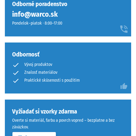
Odborné poradenstvo
sendviči
materiálu
info@warco.sk
–
opisuje
vrstva
jeho
Pondelok–piatok · 8:00–17:00
sa
odolnosť
položí
voči
na
lokálnemu
seba,
zaťaženiu.
Odbornosť
ozubenie
Udáva,
Vývoj produktov
drží
do
hornú
akej
Znalosť materiálov
vrstvu
miery
Praktické skúsenosti s použitím
pohybovo-
sa
stabilne
materiál
a
deformuje
zabraňuje
pri
Vyžiadať si vzorky zdarma
osovému
aplikácii
Overte si materiál, farbu a povrch vopred – bezplatne a bez
posunu.
určitej
záväzkov.
Pravouhlé
sily.