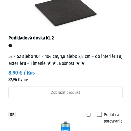
DS (EN 14041) -
nového
Hodnota
granulátu
stupnice 4 =
EPDM
Koeficient
(etylén-
trenia cca 0,53
propylén-
Podkladová doska Kl. 2
Odolnosť
dién
proti oderu
monomer),
– Odolnosť
pigmentovaného
52 × 52 alebo 104 × 104 cm, 1,8 alebo 2,8 cm – do interiéru aj
proti
v
exteriéru – Tlmenie ★★, Nosnosť ★★
abrazívnemu
celej
opotrebeniu
8,90 € / Kus
hmote
– Hodnota
32,96 € / m²
a
stupnice 2 =
"dobrá" (BS
spojeného
Zobraziť produkt
7188)
UV-
stabilizovaným
Priepustnosť
polyuretánom.
vody (EN
Pridať na
OP
Vrstva
12616) –
porovnanie
má
Trieda 5 =