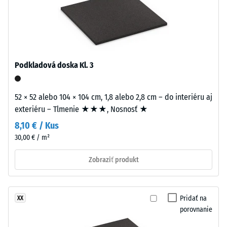
hustota
mäkko.
-
hodnota
stupnice
Material
1 = do
–
780
Sestava
Podkladová doska Kl. 3
kg/m³
in
struktura
Tlmenie
52 × 52 alebo 104 × 104 cm, 1,8 alebo 2,8 cm – do interiéru aj
nárazov,
exteriéru – Tlmenie ★★★, Nosnosť ★
vibrácií a
Dvojvrstvová
krokového
8,10 € / Kus
doska
hluku –
30,00 € / m²
má
Hodnota
približne
stupnice 2
Zobraziť produkt
3,3
=
mm
komfortné
hrubú
tlmenie
Pridať na
XX
nášľapnú
Trieda
porovnanie
vrstvu
protišmykovosti
z