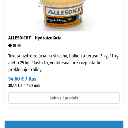
ozubenie
preliačiny
s
po
vlnitými
24
zubami
na
hodinách
ALLESDICHT – Hydroizolácia
všetkých
odľahčenia
stranách
(BS
zaistí
Tekutá hydroizolácia na strechu, balkón a terasu. 3 kg, 11 kg
pevný
7188)
alebo 25 kg. Elastická, vodotesná, bez rozpúšťadiel,
spoj
prekleňuje trhliny.
a
34,60 € / Kus
bráni
38,44 € / m² x 2 mm
sklzávaniu
/ 5
ozubenia
Zobraziť produkt
pri
pohybe.
Vrchná
vrstva
Tlaková
v
pevnosť