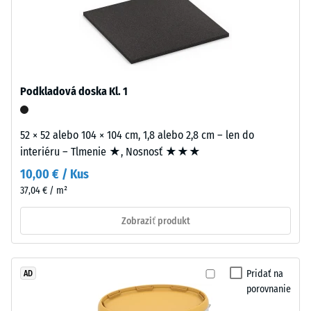
vodivosť
Tyres),
cca 0,12
spojeného
W/(m·K)
polyuretánovým
Mrazuvzdorný
spojivom.
Lisuje
Tlaková
sa
Podkladová doska Kl. 1
pevnosť
pri
-
nízkej
52 × 52 alebo 104 × 104 cm, 1,8 alebo 2,8 cm – len do
objemovej
Hodnota
interiéru – Tlmenie ★, Nosnosť ★★★
hustote.
stupnice
10,00 € / Kus
1
37,04 € / m²
Inštalácia
=
–
Zobraziť produkt
Spracovanie
cca
–
1
Montáž
Pridať na
AD
mm
porovnanie
zvyšnej
Puzzle