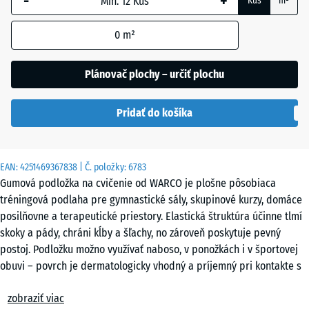
-
+
Kus
m²
Atlantik
0
m²
Etna
Plánovač plochy – určiť plochu
Pridať do košíka
Ratan
EAN:
4251469367838
| Č. položky:
6783
Sivá
Gumová podložka na cvičenie od WARCO je plošne pôsobiaca
žula
tréningová podlaha pre gymnastické sály, skupinové kurzy, domáce
posilňovne a terapeutické priestory. Elastická štruktúra účinne tlmí
skoky a pády, chráni kĺby a šľachy, no zároveň poskytuje pevný
Terakota
postoj. Podložku možno využívať naboso, v ponožkách i v športovej
obuvi – povrch je dermatologicky vhodný a príjemný pri kontakte s
pokožkou.
Tmavosivá
zobraziť viac
Jednoduchá pokládka
žula