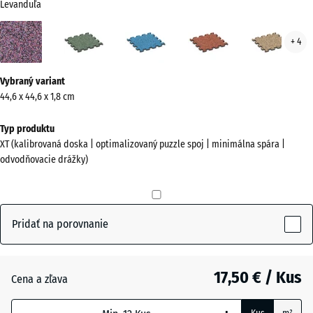
Levanduľa
Levanduľa
Anglický
Atlantik
Etna
Rata
+ 4
(active)
trávnik
Viac
Vybraný variant
informácií
44,6 x 44,6 x 1,8 cm
o
farbách?
Typ produktu
XT (kalibrovaná doska | optimalizovaný puzzle spoj | minimálna spára |
Zobraziť
odvodňovacie drážky)
farebnú
paletu
(active)
Levanduľa
Pridať na porovnanie
Anglický
17,50 € / Kus
trávnik
Cena a zľava