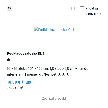
of
-
Life
Pridať na
XX
hodnota
Tyres),
porovnanie
stupnice
viazaného
polyuretánovým
2
spojivom.
=
Materiál
780
nosnej
vrstvy
až
má
Podkladová doska Kl. 1
840
štandardnú
kg/m³
objemovú
52 × 52 alebo 104 × 104 cm, 1,8 alebo 2,8 cm – len do
hustotu.
interiéru – Tlmenie ★, Nosnosť ★★★
10,00 € / Kus
Inštalácia
37,04 € / m²
/ 5
–
Spracovanie
Zobraziť produkt
–