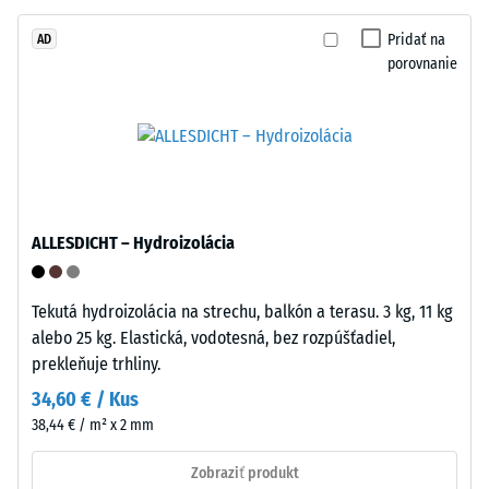
Montáž
Zdanlivá
Pridať na
AD
hustota
porovnanie
materiálu
opisuje
pomer
jeho
hmotnosti
Puzzle
k
ozubenie
ALLESDICHT – Hydroizolácia
celkovému
s
objemu,
vlnitými
vrátane
zubami
Tekutá hydroizolácia na strechu, balkón a terasu. 3 kg, 11 kg
všetkých
na
alebo 25 kg. Elastická, vodotesná, bez rozpúšťadiel,
pórov,
všetkých
prekleňuje trhliny.
dutín
stranách
34,60 € / Kus
a
zaistí
38,44 € / m² x 2 mm
vzduchových
pevný
inklúzií.
spoj
Zobraziť produkt
Pri
a