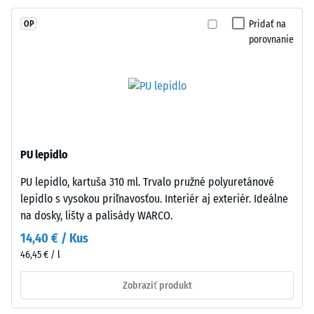
stupnice 4 =
otvorenú
priemerný
Pridať na
OP
pórovú
akceptačný
porovnanie
štruktúru.
uhol cca 16°,
Nosná
skupina R10
vrstva
Tepelná
pozostáva
izolácia
z
–
čierneho
Hodnota
gumového
stupnice
PU lepidlo
granulátu
2 =
PU lepidlo, kartuša 310 ml. Trvalo pružné polyuretánové
strednej
Tepelná
lepidlo s vysokou priľnavosťou. Interiér aj exteriér. Ideálne
vodivosť
zrnitosti
cca 0,12
na dosky, lišty a palisády WARCO.
z
W/(m·K)
recyklovaných
14,40 € / Kus
pneumatík
Mrazuvzdorný
46,45 € / l
(ELT
Zdanlivá
–
Zobraziť produkt
hustota
End