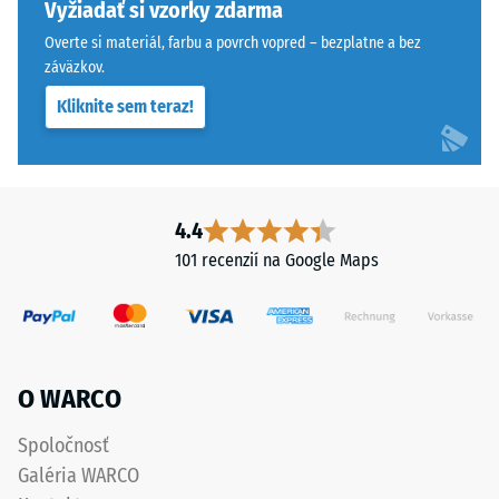
produktu
vrstvu
Vyžiadať si vzorky zdarma
používa
pohybovo-
Overte si materiál, farbu a povrch vopred – bezplatne a bez
WARCO
stabilne
záväzkov.
stupnicu
a
Kliknite sem teraz!
od
zabraňuje
1
osovému
do
posunu.
5,
Pravouhlé
pričom
hrany
4.4
každá
bez
101 recenzií na Google Maps
hodnota
skosenia
stupnice
vytvárajú
zodpovedá
sotva
konkrétnemu
viditeľnú
rozsahu
vlasovú
O WARCO
hustoty.
škáru
Napríklad
s
Spoločnosť
hodnota
jemným
Galéria WARCO
stupnice
prechodom