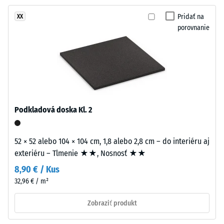
– Odolnosť
je
proti
Pridať na
XX
z
abrazívnemu
porovnanie
nového
opotrebeniu
granulátu
– Hodnota
EPDM
stupnice 2 =
(etylén-
"dobrá" (BS
propylén-
7188)
dién
Priepustnosť
monomer),
Podkladová doska Kl. 2
vody (EN
pigmentovaného
12616) –
v
Trieda 4 =
celej
52 × 52 alebo 104 × 104 cm, 1,8 alebo 2,8 cm – do interiéru aj
Infiltrácia
hmote
exteriéru – Tlmenie ★★, Nosnosť ★★
cca 600
a
mm/h (600
8,90 € / Kus
spojeného
l/h/m²)
32,96 € / m²
UV-
Protišmykovosť
stabilizovaným
Zobraziť produkt
(EN 16165) –
polyuretánom.
Hodnota
Má