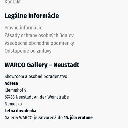
Kontakt
2
medzi
predstavuje
dlaždicami.
Legálne informácie
zdanlivú
Výsledkom
hustotu
je
Právne informácie
medzi
jednotný
Zásady ochrany osobných údajov
780
vzhľad
Všeobecné obchodné podmienky
a
povrchu
Odstúpenie od zmluvy
840
bez
kg/m³.
výrazne
WARCO Gallery – Neustadt
Fyzikálna
viditeľných
hustota,
spojov.
Showroom a osobné poradenstvo
známa
Elastická
Adresa
aj
štruktúra
Klemmhof 9
ako
ozubenia
67433 Neustadt an der Weinstraße
hmotnostná
umožňuje
Nemecko
hustota,
flexibilitu
Letná dovolenka
naopak
a
Galéria WARCO je zatvorená do
15. júla vrátane
.
udáva
dlhodobú
pomer
mechanickú