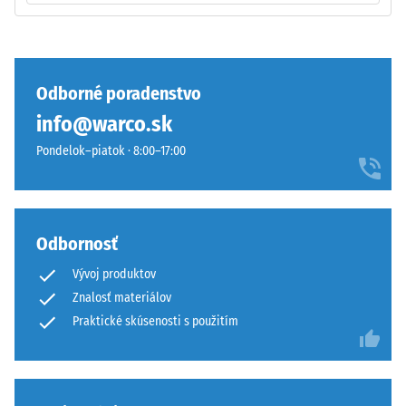
produktoch
bráni
WARCO
sklzávaniu
sa
ozubenia
táto
pri
Odborné poradenstvo
hodnota
pohybe.
info@warco.sk
zvyčajne
Vrchná
pohybuje
vrstva
Pondelok–piatok · 8:00–17:00
medzi
v
600
sendviči
a
–
1250
vrstva
Odbornosť
kg/m³.
sa
Vývoj produktov
Na
položí
jasné
Znalosť materiálov
na
znázornenie
seba,
Praktické skúsenosti s použitím
zdanlivej
ozubenie
hustoty
drží
konkrétneho
hornú