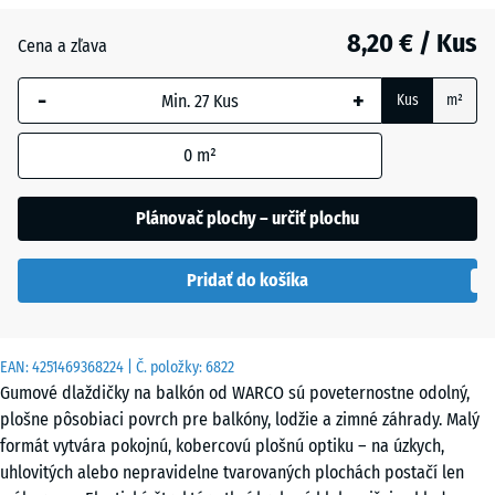
Anglický
8,20 € / Kus
trávnik
Cena a zľava
-
+
Kus
m²
Atlantik
0
m²
Etna
Plánovač plochy – určiť plochu
Pridať do košíka
Levanduľa
EAN:
4251469368224
| Č. položky:
6822
Sivá
Gumové dlaždičky na balkón od WARCO sú poveternostne odolný,
žula
plošne pôsobiaci povrch pre balkóny, lodžie a zimné záhrady. Malý
formát vytvára pokojnú, kobercovú plošnú optiku – na úzkych,
uhlovitých alebo nepravidelne tvarovaných plochách postačí len
Terakota