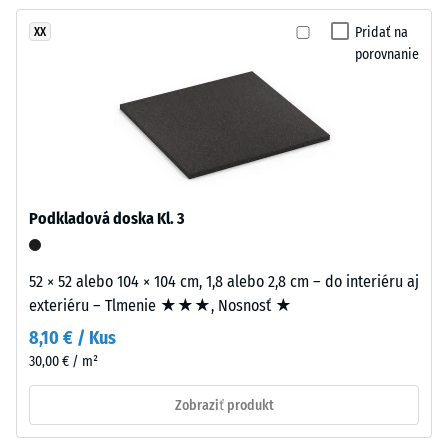
žiadny
pripomína
Tlmenie
produkt
nárazov,
pletené
Pridať na
XX
na
vibrácií a
porovnanie
prírodné
porovnanie.
krokového
vlákna.
hluku –
Hodnota
Material
stupnice 2
=
–
komfortné
Sestava
tlmenie
in
Podkladová doska Kl. 3
struktura
Trieda
protišmykovosti
52 × 52 alebo 104 × 104 cm, 1,8 alebo 2,8 cm – do interiéru aj
DS (EN 14041) -
Nášľapná
exteriéru – Tlmenie ★★★, Nosnosť ★
Hodnota
vrstva
stupnice 5 =
8,10 € / Kus
s
Koeficient
30,00 € / m²
hrúbkou
trenia cca 0,6
približne
Zobraziť produkt
Odolnosť
3,3
proti oderu
mm