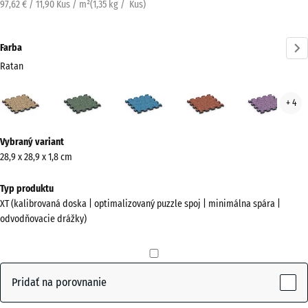
97,62 € / 11,90 Kus / m²
(
1,35
kg
/ Kus)
Farba
Ratan
Ratan
Anglický
Atlantik
Etna
Leva
+ 4
(active)
trávnik
Viac
Vybraný variant
informácií
28,9 x 28,9 x 1,8 cm
o
farbách?
Typ produktu
XT (kalibrovaná doska | optimalizovaný puzzle spoj | minimálna spára |
Zobraziť
odvodňovacie drážky)
farebnú
paletu
(active)
Ratan
Pridať na porovnanie