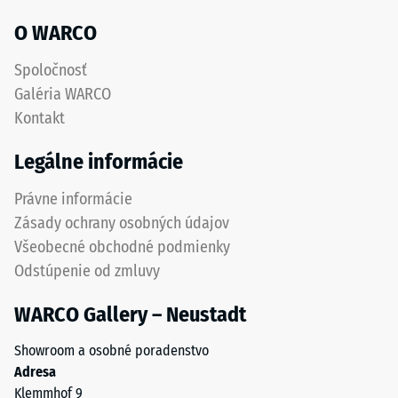
vodopriepustná.
obnovenie
O WARCO
Pozri
pôvodného
návod
tvaru
Spoločnosť
na
bez
Galéria WARCO
montáž.
zvyškového
Kontakt
vtlačenia.
Uvedená
Legálne informácie
hodnota
stupnice
Právne informácie
je
Zásady ochrany osobných údajov
interpolovaná
Všeobecné obchodné podmienky
na
Odstúpenie od zmluvy
základe
výsledkov
WARCO Gallery – Neustadt
testov
vykonaných
Showroom a osobné poradenstvo
na
Adresa
reprezentatívnych
Klemmhof 9