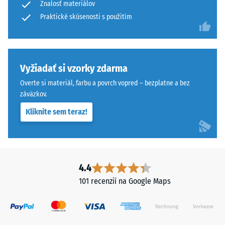
vetranie.
Znalosť materiálov
od
Dlaždica
Praktické skúsenosti s použitím
1
je
do
vhodná
5,
pre
pričom
viazané
Vyžiadať si vzorky zdarma
hodnota
a
1
Overte si materiál, farbu a povrch vopred – bezplatne a bez
neviazané
zodpovedá
záväzkov.
nosné
zvyšnej
vrstvy
Kliknite sem teraz!
hĺbke
a
vtlačenia
strešné
približne
hydroizolácie.
1
V
mm
4.4
exteriéri
a
101 recenzií na Google Maps
musí
hodnota
byť
5
nosná
znamená
vrstva
úplné