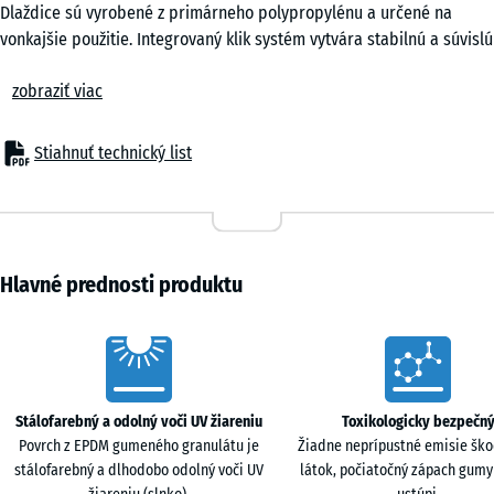
Dlaždice sú vyrobené z primárneho polypropylénu a určené na
vonkajšie použitie. Integrovaný klik systém vytvára stabilnú a súvislú
plochu bez potreby trvalého kotvenia.
zobraziť viac
Komfort
Povrch je vhodný do prostredia, kde sa hrajú deti alebo pohybujú
domáce zvieratá. Dažďová voda je odvádzaná otvorenou
Stiahnuť technický list
konštrukciou, čo umožňuje rýchle vysychanie podlahy. Odvetraná
spodná časť obmedzuje prehrievanie povrchu počas letných
mesiacov.
Konštrukcia
Dlaždice sú vyrobené z čistého primárneho polypropylénu s
Hlavné prednosti produktu
definovanými mechanickými vlastnosťami. Nepoužívajú sa
recyklované zmesi neznámeho pôvodu. Materiál je odolný voči UV
Characteristics
žiareniu a stabilný v teplotnom rozsahu od −25 °C do +60 °C. Spodná
časť je vybavená husto rozmiestnenými podperami so širokými
styčnými plochami, ktoré rovnomerne rozkladajú zaťaženie na
Stálofarebný a odolný voči UV žiareniu
Toxikologicky bezpečn
podklad a umožňujú voľný odtok vody.
Povrch z EPDM gumeného granulátu je
Žiadne neprípustné emisie ško
Montáž
stálofarebný a dlhodobo odolný voči UV
látok, počiatočný zápach gum
Dlaždice sa pokladajú plávajúcim spôsobom na nosný a rovný