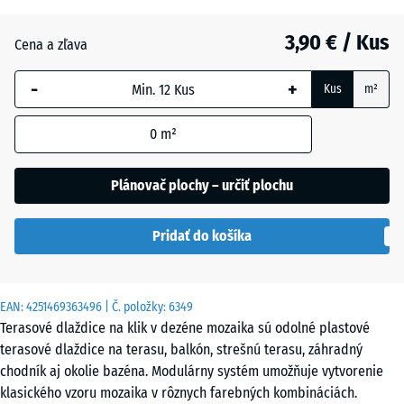
3,90 € / Kus
Bridlica
Cena a zľava
-
+
Kus
m²
Vanilka
0
m²
Plánovač plochy – určiť plochu
Pridať do košíka
EAN:
4251469363496
| Č. položky:
6349
Terasové dlaždice na klik v dezéne mozaika sú odolné plastové
terasové dlaždice na terasu, balkón, strešnú terasu, záhradný
chodník aj okolie bazéna. Modulárny systém umožňuje vytvorenie
klasického vzoru mozaika v rôznych farebných kombináciách.