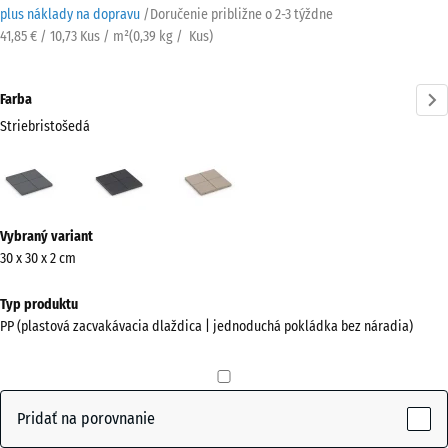
plus náklady na dopravu
/
Doručenie približne o
2-3 týždne
41,85 € / 10,73 Kus / m²
(
0,39
kg
/ Kus)
Farba
Striebristošedá
Striebristošedá
Bridlica
Vanilka
(active)
Viac
Vybraný variant
informácií
30 x 30 x 2 cm
o
farbách?
Typ produktu
PP (plastová zacvakávacia dlaždica | jednoduchá pokládka bez náradia)
Zobraziť
farebnú
paletu
Pridať na porovnanie
(active)
Striebristošedá