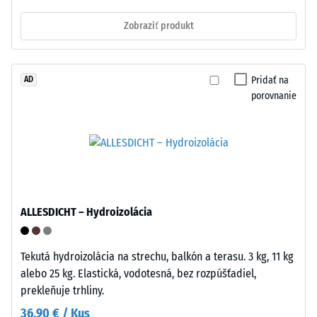
teleso
jednoducho
s
Zobraziť produkt
bez
povrchovou
nutnosti
plochou
náradia
100
Pridať na
AD
a
mm²
porovnanie
bez
(čo
potreby
zodpovedá
dodatočného
1
lepenia.
cm²)
Upevnenie
sa
k
pritlačí
podkladu
na
ALLESDICHT – Hydroizolácia
nie
vzorku
je
materiálu
potrebné
Tekutá hydroizolácia na strechu, balkón a terasu. 3 kg, 11 kg
silou
–
alebo 25 kg. Elastická, vodotesná, bez rozpúšťadiel,
1000
dlaždice
prekleňuje trhliny.
N
ostávajú
(približne
36,90 € / Kus