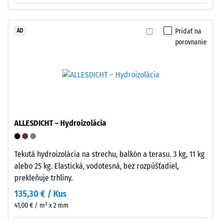
stranách
na
tvarované
nižšiu
spájacie
odolnosť
Pridať na
AD
prvky
porovnanie
voči
–
bodovým
na
zaťaženiam.
jednej
Takéto
strane
zaťaženie
samčie
môže
zuby,
vzniknúť
na
ALLESDICHT – Hydroizolácia
napríklad
protiľahlej
pri
strane
obuvi
Tekutá hydroizolácia na strechu, balkón a terasu. 3 kg, 11 kg
samica
s
alebo 25 kg. Elastická, vodotesná, bez rozpúšťadiel,
vybrúsené
vysokými
prekleňuje trhliny.
otvory.
podpätkami,
Pri
135,30 € / Kus
nohách
zložení
41,00 € / m² x 2 mm
nábytku,
sa
kvetináčoch