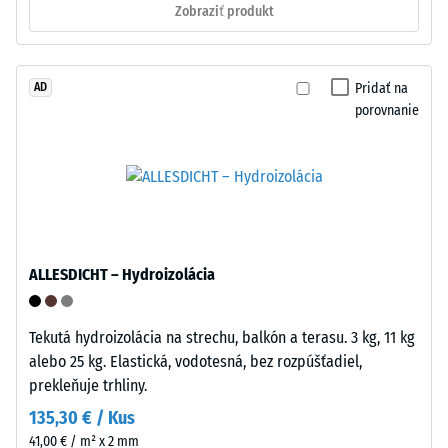
Zobraziť produkt
prvky
na
mechanicky
kolieskach
zacvakajú
alebo
na
Pridať na
AD
podstavcoch
základe
porovnanie
rôznych
presného
zariadení.
pasáže
Tlaková
tvaru
pevnosť
a
sa
vytvárajú
stanovuje
pevný,
pomocou
ALLESDICHT – Hydroizolácia
pohybovo-
testovacej
stabilný
metódy
spoj.
podľa
Tekutá hydroizolácia na strechu, balkón a terasu. 3 kg, 11 kg
Kladenie
normy
alebo 25 kg. Elastická, vodotesná, bez rozpúšťadiel,
sa
BS
prekleňuje trhliny.
uskutočňuje
7188:1998.
135,30 € / Kus
rýchlo
Skúšobné
41,00 € / m² x 2 mm
a