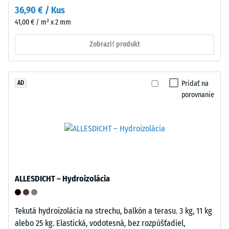
flexibilné
36,90 € / Kus
s
reorganizovanie
41,00 € / m² x 2 mm
cieľom
priestoru.
určiť
Zobraziť produkt
trvalú
deformáciu.
Štruktúra
Okrem
spodnej
Pridať na
AD
toho
strany
porovnanie
sa
kontroluje,
či
materiál
v
okolí
miesta
Spodná
ALLESDICHT – Hydroizolácia
zaťaženia
strana
zostáva
tvorí
neporušený
Tekutá hydroizolácia na strechu, balkón a terasu. 3 kg, 11 kg
mrežkovú
–
alebo 25 kg. Elastická, vodotesná, bez rozpúšťadiel,
štruktúru