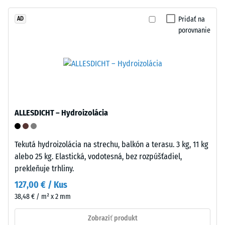
sa
systémov
materiál
Pridať na
AD
zberu
deformuje
porovnanie
odpadu.
pri
aplikácii
určitej
Inštalácia
sily.
–
Malá
Spracovanie
hĺbka
–
vtlačenia
ALLESDICHT – Hydroizolácia
Montáž
znamená
vysokú
Tekutá hydroizolácia na strechu, balkón a terasu. 3 kg, 11 kg
tlakovú
alebo 25 kg. Elastická, vodotesná, bez rozpúšťadiel,
pevnosť,
Dlaždice
prekleňuje trhliny.
zatiaľ
majú
127,00 € / Kus
čo
na
väčšia
38,48 € / m² x 2 mm
dvoch
hĺbka
protiľahlých
Zobraziť produkt
poukazuje