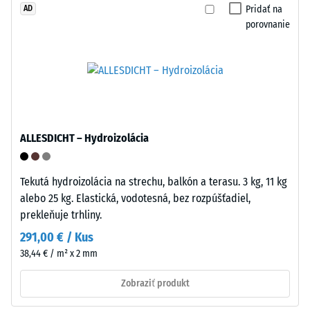
Pridať na
AD
Polypropylén
/ 5
porovnanie
je
UV
stabilizovaný
a
vhodný
Tlaková
na
pevnosť
dlhodobé
materiálu
ALLESDICHT – Hydroizolácia
použitie
opisuje
v
jeho
exteriéri.
Tekutá hydroizolácia na strechu, balkón a terasu. 3 kg, 11 kg
odolnosť
Po
alebo 25 kg. Elastická, vodotesná, bez rozpúšťadiel,
voči
ukončení
prekleňuje trhliny.
lokálnemu
životnosti
zaťaženiu.
291,00 € / Kus
možno
Udáva,
38,44 € / m² x 2 mm
dlaždice
do
recyklovať
akej
Zobraziť produkt
prostredníctvom
miery
bežných