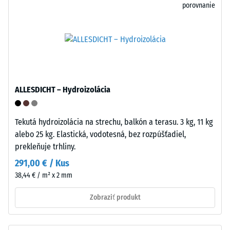
mnohým
porovnanie
=
zriedeným
kyselinám,
cca
zásadám,
0
soľným
mm
roztokom
aj
zvyšnej
ALLESDICHT – Hydroizolácia
moču.
preliačiny
Uzavretý,
po
hydrofóbny
Tekutá hydroizolácia na strechu, balkón a terasu. 3 kg, 11 kg
povrch
24
alebo 25 kg. Elastická, vodotesná, bez rozpúšťadiel,
prijíma
hodinách
prekleňuje trhliny.
len
odľahčenia
291,00 € / Kus
minimum
38,44 € / m² x 2 mm
nečistôt
(BS
a
7188)
Zobraziť produkt
ľahko
sa
čistí.