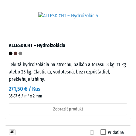
"mimoriadna"
do
(BS 7188)
skupiny
Priepustnosť
polyolefínov.
vody (EN
Na
12616) –
výrobu
Trieda 5 =
klikacích
Infiltrácia
ALLESDICHT – Hydroizolácia
dlaždíc
cca 1000
sa
mm/h (1000
Tekutá hydroizolácia na strechu, balkón a terasu. 3 kg, 11 kg
l/h/m²)
používa
alebo 25 kg. Elastická, vodotesná, bez rozpúšťadiel,
čistý
Mrazuvzdorný
prekleňuje trhliny.
polypropylén.
Tlaková
Materiál
271,50 € / Kus
neobsahuje
pevnosť
35,87 € / m² x 2 mm
zmäkčovadlá
-
a
Zobraziť produkt
Hodnota
je
odolný
stupnice
voči
Pridať na
AD
5