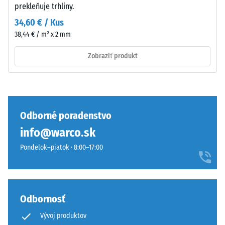
bez
prekleňuje trhliny.
s
prasklín,
34,60 € / Kus
integrovanými
trhlín
nožičkami
38,44 € / m² x 2 mm
alebo
z
dier.
Zobraziť produkt
PP.
Táto
Nožičky
požiadavka
mierne
je
zdvíhajú
splnená
dlaždicu
pre
Odborné poradenstvo
od
všetky
info@warco.sk
podkladu
hodnoty
a
Pondelok–piatok · 8:00–17:00
stupnice.
vytvárajú
Výsledky
dutinu
testu
pre
sa
priechod
klasifikujú
Odbornosť
vody
na
a
Vývoj produktov
stupnici