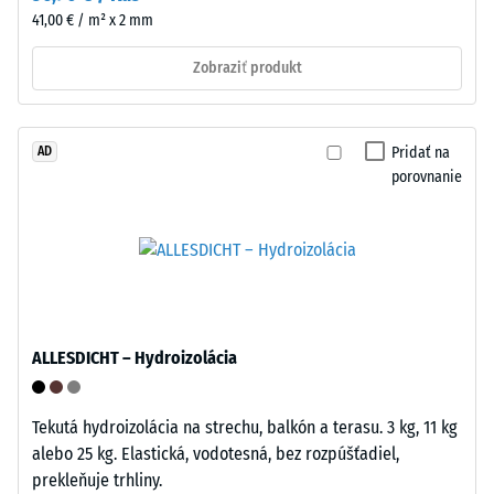
voľne
105
41,00 € / m² x 2 mm
položené.
kg).
V
Zobraziť produkt
Výsledná
prípade
hĺbka
potreby
vtlačenia
je
sa
Pridať na
AD
možné
meria
porovnanie
podlahovú
bezprostredne
krytinu
po
rýchlo
aplikácii
a
zaťaženia
bez
a
poškodenia
následne
rozpojiť
ALLESDICHT – Hydroizolácia
v
a
pravidelných
položiť
intervaloch
Tekutá hydroizolácia na strechu, balkón a terasu. 3 kg, 11 kg
inde,
počas
alebo 25 kg. Elastická, vodotesná, bez rozpúšťadiel,
čo
24
prekleňuje trhliny.
umožňuje
hodín