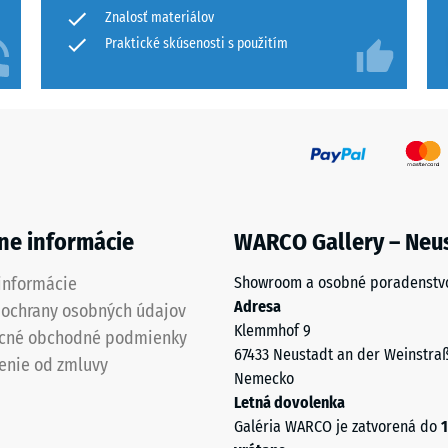
+ 9,
x
na
Znalosť materiálov
izolácia – Hodnota stupnice 2 = Tepelná vodivosť cca 0,12 W/(m·K)
2,8
porovnanie.
Praktické skúsenosti s použitím
zdorný
cm
nášľapnej dosky a UL:
vá
sť
ota
ice
ne informácie
WARCO Gallery – Neu
informácie
Showroom a osobné poradenstv
Adresa
 ochrany osobných údajov
Klemmhof 9
cné obchodné podmienky
67433 Neustadt an der Weinstra
enie od zmluvy
Nemecko
Letná dovolenka
ej
Galéria WARCO je zatvorená do
1
činy