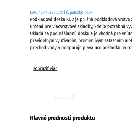
EAN:
4251469366572
| Č. položky:
6657
Podkladová doska Kl. 2 je pružná podkladová vrstva
určená pre viacvrstvové skladby, kde je potrebná vy
Ukladá sa pod nášľapnú dosku a je vhodná pre vnútor
pravidelným využívaním, premenlivým zaťažením ale
prechod vody a podporuje plávajúcu pokládku na r
Všestranné využitie
zobraziť viac
Trieda 2 predstavuje strednú variantu v tejto rade. 
pružnosť pri zaťažení a zároveň zachováva stabilitu 
znížený prenos nárazov a rovnomerný povrch pre kaž
kde je dôležitý komfort aj únosnosť.
Výška skladby
Hlavné prednosti produktu
Celková výška systému závisí od kombinácie nášľapn
skladba udržiava nízky profil, zatiaľ čo viac vrstiev