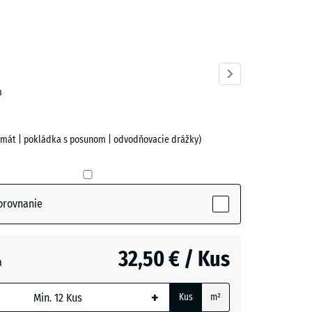
cit
ve)
m
ormát | pokládka s posunom | odvodňovacie drážky)
orovnanie
32,50 € / Kus
a
+
Kus
m²