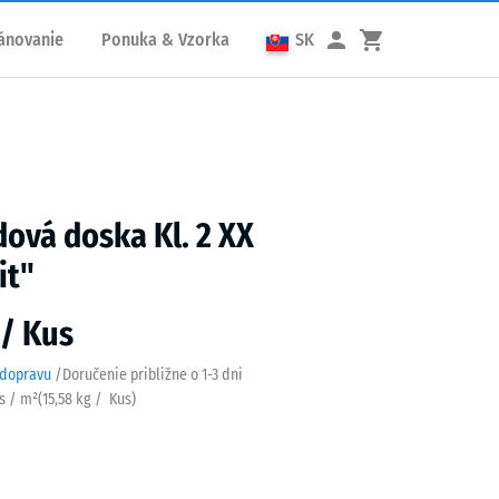
ánovanie
Ponuka & Vzorka
SK
ová doska Kl. 2 XX
it"
 / Kus
 dopravu
/
Doručenie približne o
1-3 dni
us / m²
(
15,58
kg
/ Kus)