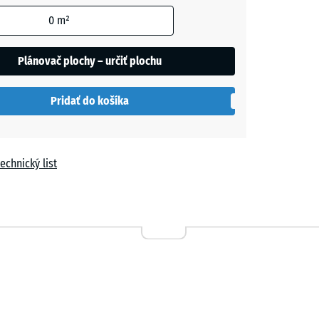
m
0
m²
Plánovač plochy – určiť plochu
h
Pridať do košíka
echnický list