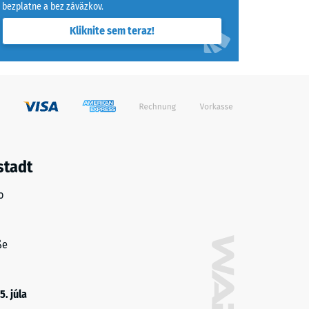
90 €
bezplatne a bez záväzkov.
Kliknite sem teraz!
stadt
o
ße
5. júla