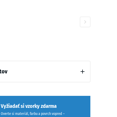
60 €
10 €
tov
odľahčenia (BS 7188)
Vyžiadať si vzorky zdarma
Overte si materiál, farbu a povrch vopred –