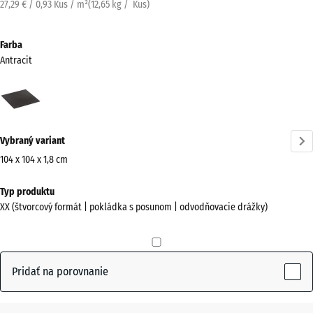
27,29 € / 0,93 Kus / m²
(
12,65
kg
/ Kus)
Farba
Antracit
Antracit
(active)
Vybraný variant
104 x 104 x 1,8 cm
Rozmery
Typ produktu
na
XX (štvorcový formát | pokládka s posunom | odvodňovacie drážky)
prepravu
1040
x
1040
Pridať na porovnanie
x
18