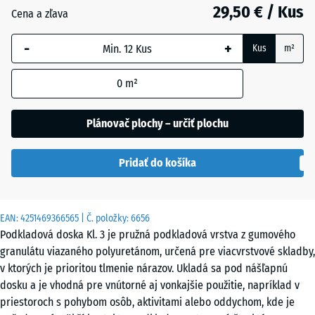
mm
29,50 € / Kus
Cena a zľava
Vybraná
-
+
dimenzia s
Kus
m²
modrým
orámovaním
0
m²
sa používa
na výpočet
Plánovač plochy – určiť plochu
potreby
(pokiaľ nie
Pridať do košíka
je v údajoch
o produkte
uvedené
inak).
EAN:
4251469366565
| Č. položky:
6656
Podkladová doska Kl. 3 je pružná podkladová vrstva z gumového
104
granulátu viazaného polyuretánom, určená pre viacvrstvové skladby,
x
v ktorých je prioritou tlmenie nárazov. Ukladá sa pod nášľapnú
104
dosku a je vhodná pre vnútorné aj vonkajšie použitie, napríklad v
x
priestoroch s pohybom osôb, aktivitami alebo oddychom, kde je
1,8