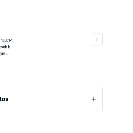
n
,80 €
13501-1:
evok k
dymu.
tov
odľahčenia (BS 7188)