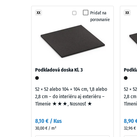
štruktúra
Tlmenie
Levanduľová
kombinuje
Pridať na
XX
XX
Trieda p
porovnanie
fialové,
Odolnos
modré
a
Priepust
jemne
Protišm
červené
odtiene.
Tepelná 
Farebný
Tlako
Podkladová doska Kl. 3
Podkla
obraz
pevno
pôsobí
-
pokojne
52 × 52 alebo 104 × 104 cm, 1,8 alebo
52 × 5
a
Hodn
2,8 cm – do interiéru aj exteriéru –
2,8 cm
mäkko.
Tlmenie ★★★, Nosnosť ★
Tlmen
stupn
4
Material
8,10 € / Kus
8,90 
=
–
30,00 € / m²
32,96 €
Sestava
cca