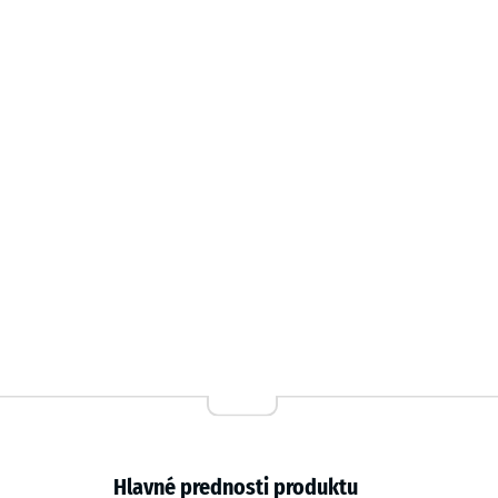
odolného voči farbivám, zabezpečuje farebnú stálosť 
recyklovaného granulátu ELT preberá nosnosť a tlme
Hlavné prednosti produktu