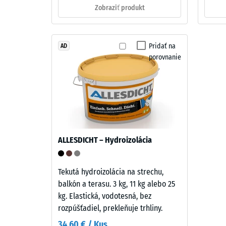
in
Zobraziť produkt
0,25
struktura
mm
zvyšn
Pridať na
AD
Uzavretá
porovnanie
nášľapná
prelia
vrstva
po
s
24
hrúbkou
približne
hodin
2
odľah
mm
ALLESDICHT – Hydroizolácia
(BS
je
z
7188)
nového
Tekutá hydroizolácia na strechu,
granulátu
balkón a terasu. 3 kg, 11 kg alebo 25
EPDM
kg. Elastická, vodotesná, bez
(etylén-
rozpúšťadiel, prekleňuje trhliny.
4 / 5
propylén-
34,60 € / Kus