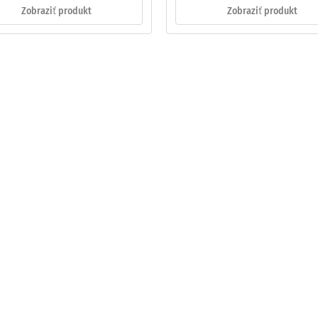
Zobraziť produkt
Zobraziť produkt
ej
činy
ách
čenia