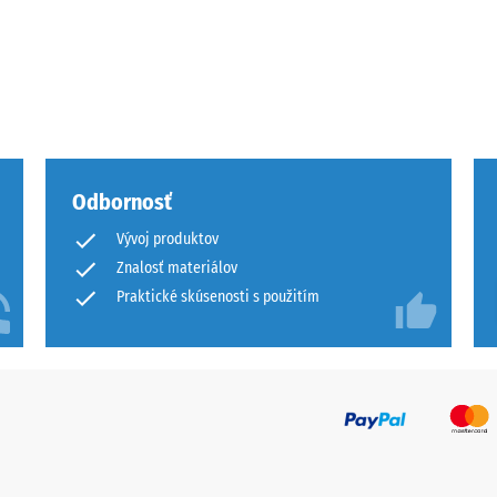
u
Odbornosť
Vývoj produktov
Znalosť materiálov
mu
Praktické skúsenosti s použitím
u.
je