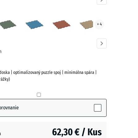
nduľa
Anglický
Atlantik
Etna
Ratan
+ 4
ve)
trávnik
cm
doska | optimalizovaný puzzle spoj | minimálna spára |
rážky)
(active)
ľa
orovnanie
62,30 € / Kus
a