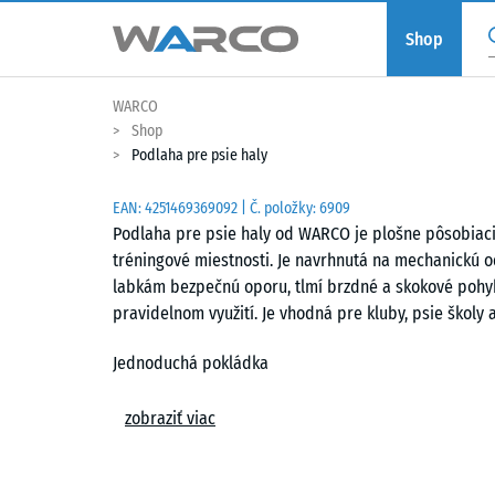
Shop
WARCO
Shop
Podlaha pre psie haly
EAN:
4251469369092
| Č. položky:
6909
Podlaha pre psie haly od WARCO je plošne pôsobiaci p
tréningové miestnosti. Je navrhnutá na mechanickú o
labkám bezpečnú oporu, tlmí brzdné a skokové pohyby
pravidelnom využití. Je vhodná pre kluby, psie školy 
Jednoduchá pokládka
Dosky sa kladú voľne – bez lepenia ani kotevných pr
zobraziť viac
puzzle-spoj presne do seba zapadne, pevne spoji do
neviditeľný a vytvára vlasovú škáru. Prírezy možno v
Jednotlivé dosky sa dajú kedykoľvek vymeniť alebo do