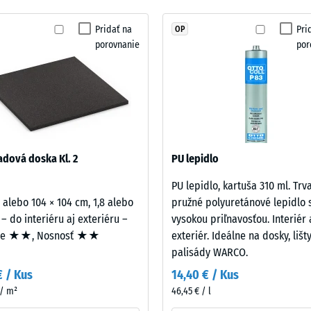
vybraný
 nárazov, vibrácií a krokového hluku – Hodnota stupnice 1 = citeľné tlmenie
žiadny
Pridať na
Pri
OP
rotišmykovosti DS (EN 14041) - Hodnota stupnice 2 = Koeficient trenia cca 0,38
produkt
porovnanie
por
na
ť proti oderu – Odolnosť proti abrazívnemu opotrebeniu – Hodnota stupnice 3 
porovnanie.
nosť vody (EN 12616) – Trieda 2 = Infiltrácia do 10 mm/h (10 l/h/m²)
ykovosť (EN 16165) – Hodnota stupnice 3 = priemerný akceptačný uhol cca 15°, 
izolácia – Hodnota stupnice 2 = Tepelná vodivosť cca 0,12 W/(m·K)
vá
dová doska Kl. 2
PU lepidlo
sť
PU lepidlo, kartuša 310 ml. Trv
2 alebo 104 × 104 cm, 1,8 alebo
pružné polyuretánové lepidlo 
ota
 – do interiéru aj exteriéru –
vysokou priľnavosťou. Interiér 
ie ★★, Nosnosť ★★
exteriér. Ideálne na dosky, lišt
ice
palisády WARCO.
€ / Kus
14,40 € / Kus
 / m²
46,45 € / l