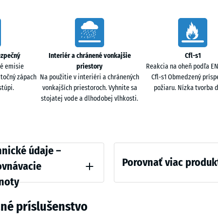
žula
44,6
x
44,6
Travertí
- 45
x
ezpečný
Interiér a chránené vonkajšie
Cfl-s1
1,8
é emisie
priestory
Reakcia na oheň podľa EN 
cm
atočný zápach
Na použitie v interiéri a chránených
Cfl-s1 Obmedzený prísp
túpi.
vonkajších priestoroch. Vyhnite sa
požiaru. Nízka tvorba 
stojatej vode a dlhodobej vlhkosti.
ative
nické údaje –
Porovnať viac produk
ovnávacie
noty
 pevnosť - Hodnota stupnice 4 = cca 0,25 mm zvyšnej preliačiny po 24 hodinách 
Zatiaľ
né príslušenstvo
nebol
á hustota - hodnota stupnice 4 = 900 až 1000 kg/m³