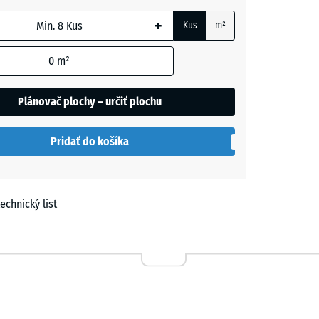
+
Kus
m²
m
0
m²
Plánovač plochy – určiť plochu
h
Pridať do košíka
echnický list
a
vá