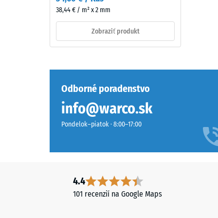
dién
38,44 € / m² x 2 mm
monomer),
pigmentovaného
Zobraziť produkt
v
Tlaková
celej
pevnosť
hmote
materiál
a
opisuje
spojeného
jeho
Odborné poradenstvo
UV-
odolnosť
info@warco.sk
stabilizovaným
voči
polyuretánom.
lokálne
Pondelok–piatok · 8:00–17:00
Nosná
zaťaženi
vrstva
Udáva,
pozostáva
do
z
akej
jemného
4.4
miery
čierneho
sa
101 recenzií na Google Maps
gumového
materiál
granulátu
deformu