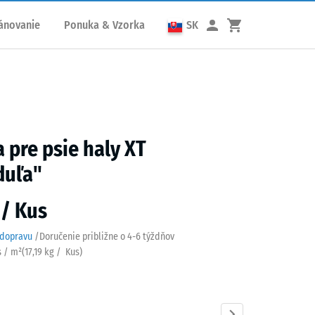
ánovanie
Ponuka & Vzorka
SK
 pre psie haly XT
duľa"
 / Kus
 dopravu
/
Doručenie približne o
4-6 týždňov
s / m²
(
17,19
kg
/ Kus)