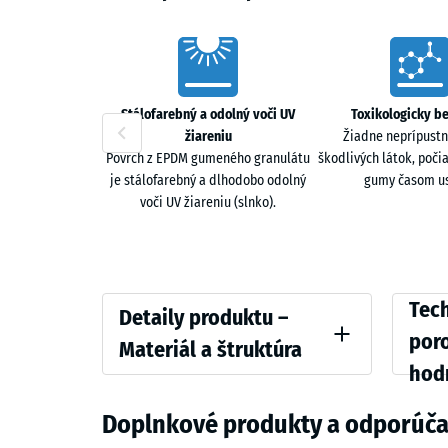
Characteristics
Stálofarebný a odolný voči UV
Toxikologicky b
žiareniu
Žiadne neprípustn
Povrch z EPDM gumeného granulátu
škodlivých látok, poči
je stálofarebný a dlhodobo odolný
gumy časom us
voči UV žiareniu (slnko).
Detaily
Compar
Tech
Detaily produktu –
produktu
values
por
Materiál a štruktúra
–
hod
Farba
Tlaková
Materiál
Levanduľa
Doplnkové produkty a odporúča
a
Zdanliv