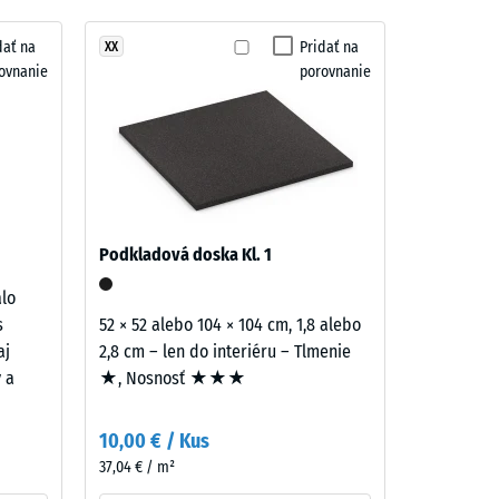
dať na
Pridať na
XX
ovnanie
porovnanie
= "veľmi dobrá" (BS 7188)
skupina R10
Podkladová doska Kl. 1
alo
s
52 × 52 alebo 104 × 104 cm, 1,8 alebo
aj
2,8 cm – len do interiéru – Tlmenie
y a
★, Nosnosť ★★★
10,00 € / Kus
37,04 € / m²