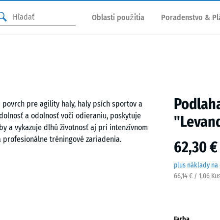
Oblasti použitia
Poradenstvo & Pl
Podlaha
ovrch pre agility haly, haly psích sportov a
dolnosť a odolnosť voči odieraniu, poskytuje
"Levan
 a vykazuje dlhú životnosť aj pri intenzívnom
a profesionálne tréningové zariadenia.
62,30 €
plus náklady na
66,14 € / 1,06 Ku
vkov – na rovný, únosný podklad. Kalibrovaný
sky a vďaka absencii skosenia je v ploche takmer
ykonať priamočiarou alebo okružnou pílou.
plniť.
Farba