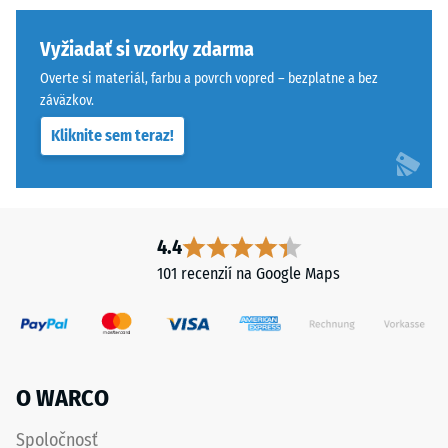
konkrétneho
pohybovo-
produktu
stabilne
Vyžiadať si vzorky zdarma
používa
a
Overte si materiál, farbu a povrch vopred – bezplatne a bez
WARCO
zabraňuje
záväzkov.
stupnicu
osovému
Kliknite sem teraz!
od
posunu.
1
Pravouhlé
do
hrany
5,
bez
pričom
skosenia
4.4
každá
vytvárajú
101 recenzií na Google Maps
hodnota
sotva
stupnice
viditeľnú
zodpovedá
vlasovú
konkrétnemu
škáru
rozsahu
s
O WARCO
hustoty.
jemným
Napríklad
prechodom
Spoločnosť