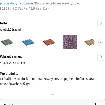
plus náklady na dopravu
/
Doručenie približne o
4-6 týždňov
90,95 € / 5,03 Kus / m²
(
3,17
kg
/ Kus)
Farba
Anglický trávnik
Anglický
Atlantik
Etna
Levanduľa
Rata
+ 4
trávnik
(active)
Viac
Vybraný variant
informácií
o
44,6 x 44,6 x 1,8 cm
farbách?
Rozmery
Typ produktu
na
Zobraziť
XT (kalibrovaná doska | optimalizovaný puzzle spoj | minimálna spára |
prepravu
farebnú
odvodňovacie drážky)
485
paletu
x
Anglický
485
(active)
trávnik
x