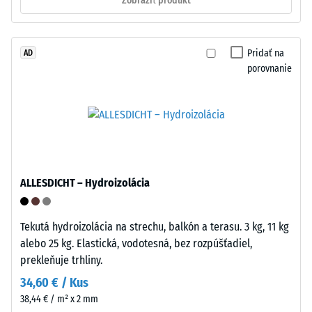
Zobraziť produkt
Inštalácia
–
Spracovanie
Zdanlivá
Pridať na
AD
–
hustota
porovnanie
Montáž
materiálu
opisuje
pomer
Puzzle
jeho
ozubenie
hmotnosti
s
k
vlnitými
ALLESDICHT – Hydroizolácia
celkovému
zubami
objemu,
na
vrátane
všetkých
Tekutá hydroizolácia na strechu, balkón a terasu. 3 kg, 11 kg
všetkých
stranách
alebo 25 kg. Elastická, vodotesná, bez rozpúšťadiel,
pórov,
zaistí
prekleňuje trhliny.
dutín
pevný
34,60 € / Kus
a
spoj
38,44 € / m² x 2 mm
vzduchových
a