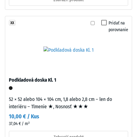
hustota
pneumatík
(ELT
-
–
Pridať na
XX
hodnota
End
porovnanie
stupnice
of
Life
2
Tyres),
=
viazaného
780
polyuretánovým
spojivom.
až
Materiál
Podkladová doska Kl. 1
840
nosnej
kg/m³
vrstvy
52 × 52 alebo 104 × 104 cm, 1,8 alebo 2,8 cm – len do
má
interiéru – Tlmenie ★, Nosnosť ★★★
štandardnú
10,00 € / Kus
objemovú
hustotu.
37,04 € / m²
/ 5