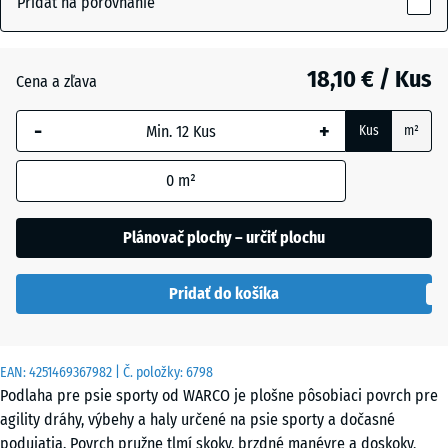
Pridať na porovnanie
18
mm
Atlantik
18,10 € / Kus
Cena a zľava
Vybraná
dimenzia s
-
+
Kus
m²
modrým
Etna
orámovaním
0
m²
sa používa
na výpočet
Levanduľa
potreby
Plánovač plochy – určiť plochu
(pokiaľ nie
je v údajoch
Ratan
Pridať do košíka
o produkte
uvedené
inak).
Sivá
EAN:
4251469367982
| Č. položky:
6798
44,6
žula
Podlaha pre psie sporty od WARCO je plošne pôsobiaci povrch pre
x
agility dráhy, výbehy a haly určené na psie sporty a dočasné
44,6
podujatia. Povrch pružne tlmí skoky, brzdné manévre a doskoky,