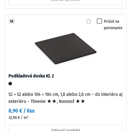
Odolnosť
s
proti oderu
hrúbkou
– Odolnosť
približne
proti
Pridať na
XX
3,3
abrazívnemu
porovnanie
mm
opotrebeniu
je
– Hodnota
z
stupnice 2 =
nového
"dobrá" (BS
granulátu
7188)
EPDM
Priepustnosť
(etylén-
Podkladová doska Kl. 2
vody (EN
propylén-
12616) –
dién
Trieda 4 =
monomer),
52 × 52 alebo 104 × 104 cm, 1,8 alebo 2,8 cm – do interiéru aj
Infiltrácia
pigmentovaného
exteriéru – Tlmenie ★★, Nosnosť ★★
cca 600
v
mm/h (600
8,90 € / Kus
celej
l/h/m²)
32,96 € / m²
hmote
Protišmykovosť
a
Zobraziť produkt