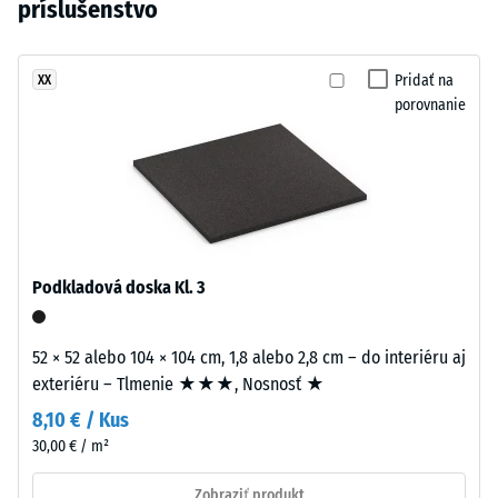
do
príslušenstvo
kg/m³
vybraný
hustého
žiadny
sýteho
Tlmenie
produkt
nárazov,
vzhľadu.
Pridať na
XX
na
vibrácií a
porovnanie
Povrch
porovnanie.
krokového
pripomína
hluku –
udržiavaný
Hodnota
parkový
stupnice 2
trávnik.
=
komfortné
tlmenie
Material
Podkladová doska Kl. 3
–
Trieda
Sestava
protišmykovosti
52 × 52 alebo 104 × 104 cm, 1,8 alebo 2,8 cm – do interiéru aj
in
DS (EN 14041) -
exteriéru – Tlmenie ★★★, Nosnosť ★
struktura
Hodnota
stupnice 5 =
8,10 € / Kus
Koeficient
30,00 € / m²
Nášľapná
trenia cca 0,6
vrstva
Zobraziť produkt