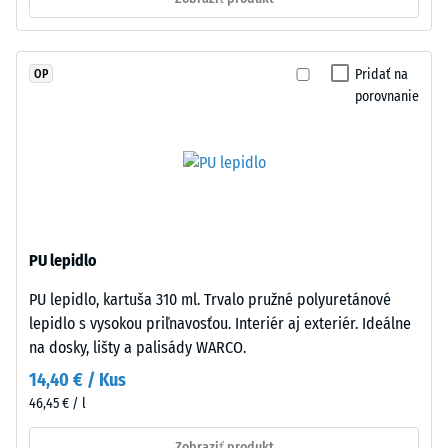
(EN 16165) –
spojeného
Hodnota
UV-
stupnice 4 =
stabilizovaným
priemerný
Pridať na
OP
polyuretánom.
akceptačný
porovnanie
Má
uhol cca 16°,
otvorenú
skupina R10
pórovú
Tepelná
štruktúru.
izolácia
Nosná
–
vrstva
Hodnota
pozostáva
stupnice
PU lepidlo
z
2 =
PU lepidlo, kartuša 310 ml. Trvalo pružné polyuretánové
čierneho
Tepelná
lepidlo s vysokou priľnavosťou. Interiér aj exteriér. Ideálne
vodivosť
gumového
cca 0,12
na dosky, lišty a palisády WARCO.
granulátu
W/(m·K)
strednej
14,40 € / Kus
zrnitosti
Mrazuvzdorný
46,45 € / l
z
Zdanlivá
recyklovaných
Zobraziť produkt