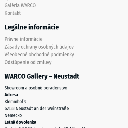
hodnota
medzi
Galéria WARCO
stupnice
dlaždicami.
Kontakt
2
Výsledkom
predstavuje
je
Legálne informácie
zdanlivú
jednotný
hustotu
vzhľad
Právne informácie
medzi
povrchu
Zásady ochrany osobných údajov
780
bez
Všeobecné obchodné podmienky
a
výrazne
Odstúpenie od zmluvy
840
viditeľných
kg/m³.
spojov.
WARCO Gallery – Neustadt
Fyzikálna
Elastická
hustota,
štruktúra
Showroom a osobné poradenstvo
známa
ozubenia
Adresa
aj
umožňuje
Klemmhof 9
ako
flexibilitu
67433 Neustadt an der Weinstraße
hmotnostná
a
Nemecko
hustota,
dlhodobú
Letná dovolenka
naopak
mechanickú