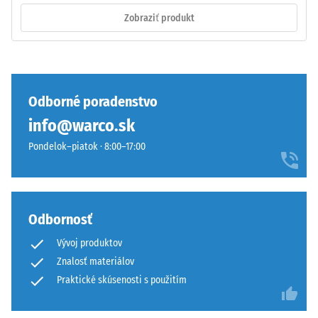
inklúzií.
bráni
Zobraziť produkt
Pri
sklzávaniu
produktoch
ozubenia
WARCO
pri
sa
pohybe.
táto
Vrchná
Odborné poradenstvo
hodnota
vrstva
info@warco.sk
zvyčajne
v
pohybuje
sendviči
Pondelok–piatok · 8:00–17:00
medzi
–
600
vrstva
a
sa
1250
položí
Odbornosť
kg/m³.
na
Vývoj produktov
Na
seba,
jasné
Znalosť materiálov
ozubenie
znázornenie
drží
Praktické skúsenosti s použitím
zdanlivej
hornú
hustoty
vrstvu