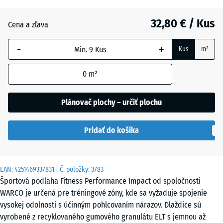
20
mm
32,80 € / Kus
Cena a zľava
Vybraná
-
+
dimenzia s
Kus
m²
modrým
orámovaním
0
m²
sa používa
na výpočet
Plánovač plochy – určiť plochu
potreby
(pokiaľ nie
Pridať do košíka
je v údajoch
o produkte
uvedené
inak).
EAN:
4251469337831
| Č. položky:
3783
Športová podlaha Fitness Performance Impact od spoločnosti
100
WARCO je určená pre tréningové zóny, kde sa vyžaduje spojenie
×
vysokej odolnosti s účinným pohlcovaním nárazov. Dlaždice sú
100
vyrobené z recyklovaného gumového granulátu ELT s jemnou až