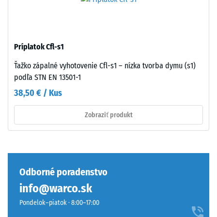
stupnice
antracitových
3 =
variantoch
Tepelná
sa
vodivosť
používa
Príplatok Cfl-s1
cca 0,11
transparentné
W/(m·K)
spojivo,
Ťažko zápalné vyhotovenie Cfl-s1 – nízka tvorba dymu (s1)
Tlaková
farebné
podľa STN EN 13501-1
varianty
pevnosť
38,50 € / Kus
využívajú
-
pigmentované
Zobraziť produkt
Hodnota
spojivo.
stupnice
5
Inštalácia
–
=
Odborné poradenstvo
Spracovanie
cca
info@warco.sk
–
0
Montáž
Pondelok–piatok · 8:00–17:00
mm