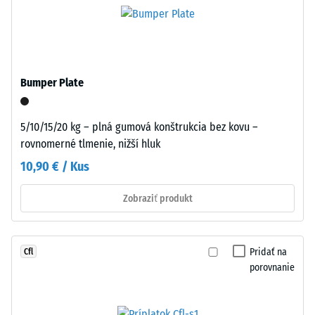
zmes
Priepustnosť
prírodného
vody (EN
kaučuku
12616) –
NR
Trieda 1 =
Infiltrácia
a
Bumper Plate
cca 0 mm/h
styrén-
(0 l/h/m²)
butadiénového
kaučuku
5/10/15/20 kg – plná gumová konštrukcia bez kovu –
Protišmykovosť
SBR.
(EN 16165) –
rovnomerné tlmenie, nižší hluk
Jemná
Hodnota
10,90 € / Kus
zrnitosť
stupnice 2 =
priemerný
vytvára
Zobraziť produkt
akceptačný
kompaktný,
uhol cca 13°,
rovnomerne
skupina R10
štruktúrovaný
Pridať na
Cfl
povrch.
Tepelná
porovnanie
Pri
izolácia
čiernych
–
Hodnota
a