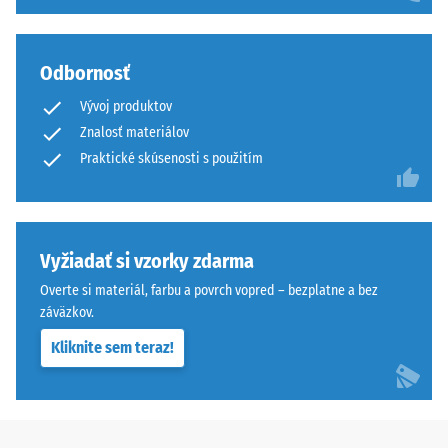
zvyšnej
preliačiny
Ploché,
Odbornosť
po
krížové
Vývoj produktov
plastové
24
Znalosť materiálov
svorky
hodinách
Praktické skúsenosti s použitím
sa
odľahčenia
zacvakajú
do
(BS
otvorov
7188)
Vyžiadať si vzorky zdarma
na
spodnej
Overte si materiál, farbu a povrch vopred – bezplatne a bez
strane
záväzkov.
dlaždiiec.
Kliknite sem teraz!
/ 5
Na
rohoch
spájajú
svorky