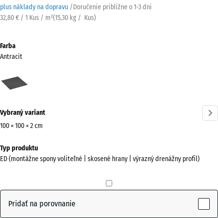
plus náklady na dopravu
/
Doručenie približne o
1-3 dni
32,80 € / 1 Kus / m²
(
15,30
kg
/ Kus)
Farba
Antracit
Antracit
(active)
Vybraný variant
100 × 100 × 2 cm
Rozmery
Typ produktu
na
ED (montážne spony voliteľné | skosené hrany | výrazný drenážny profil)
prepravu
1000
x
1000
Pridať na porovnanie
x