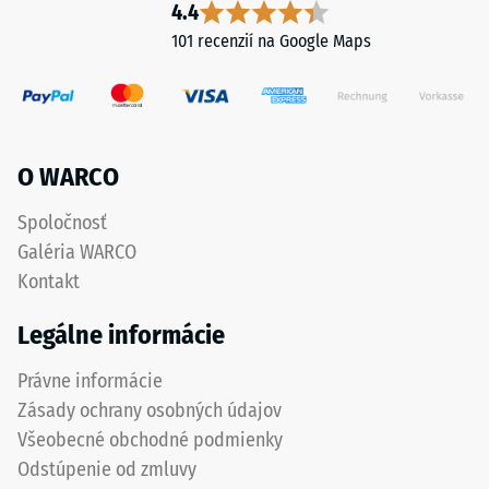
až
4.4
Tlaková
štyri
101 recenzií na Google Maps
pevnosť
dlaždice
materiálu
naraz,
opisuje
na
jeho
okrajoch
odolnosť
vždy
O WARCO
voči
dve.
lokálnemu
Svorky
Spoločnosť
zaťaženiu.
ležia
Galéria WARCO
Udáva,
úplne
do
Kontakt
pod
akej
povrchom
Legálne informácie
miery
dlaždiiec
sa
a
Právne informácie
materiál
v
Zásady ochrany osobných údajov
deformuje
položenej
pri
Všeobecné obchodné podmienky
ploche
aplikácii
Odstúpenie od zmluvy
sú
určitej