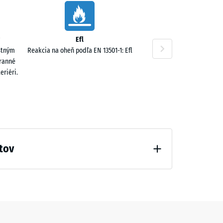
Efl
stným
Reakcia na oheň podľa EN 13501-1: Efl
tranné
eriéri.
tov
odľahčenia (BS 7188)