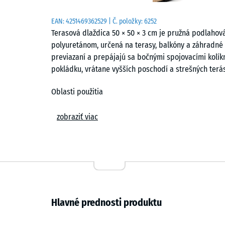
EAN:
4251469362529
| Č. položky:
6252
Terasová dlaždica 50 × 50 × 3 cm je pružná podlaho
polyuretánom, určená na terasy, balkóny a záhradné 
previazaní a prepájajú sa bočnými spojovacími kolík
pokládku, vrátane vyšších poschodí a strešných terás
Oblasti použitia
Terasová dlaždica je vhodná na všetky vonkajšie ploc
zobraziť viac
posedenia v záhrade, lemovanie bazéna a spojovacie
vytvorí príjemne pružnú nášľapnú plochu, ktorá sa od
Zloženie a vrstvy
Dlaždica je vyrobená z gumového granulátu ELT spáj
granulát zo zhodnotených pneumatík motorových vozid
Hlavné prednosti produktu
rozmerovo presné prevedenie. Pri farebných vyhotov
jednotlivé zrná granulátu. Obvodová zrazená hrana vy