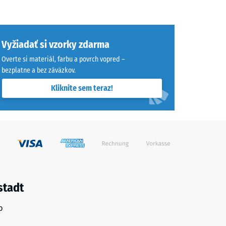
Vyžiadať si vzorky zdarma
Overte si materiál, farbu a povrch vopred –
bezplatne a bez záväzkov.
Kliknite sem teraz!
stadt
o