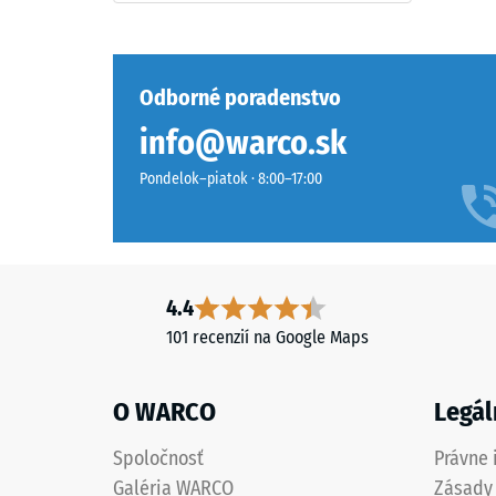
Tyres
a
označuje
Tlaková
Odborné poradenstvo
granulát
pevnosť
získaný
info@warco.sk
materiál
recykláciou
opisuje
Pondelok–piatok · 8:00–17:00
pneumatík.
jeho
Vrchná
odolnosť
nášľapná
voči
vrstva
lokálne
z
zaťaženi
4.4
jemnejšej
Udáva,
101 recenzií na Google Maps
frakcie
do
vytvára
akej
protišmykový
O WARCO
Legál
miery
povrch
sa
odolný
Spoločnosť
Právne 
materiál
voči
Galéria WARCO
Zásady
deformu