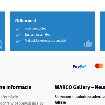
Odbornosť
Vývoj produktov
u
Znalosť materiálov
Praktické skúsenosti s použitím
mu
u.
ne informácie
WARCO Gallery – Neu
informácie
Showroom a osobné poradenstv
Adresa
 ochrany osobných údajov
je