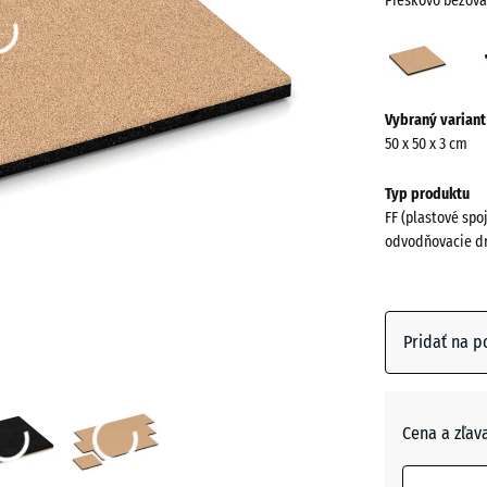
Pieskovo béžová
Pies
béžo
(acti
Viac
Vybraný variant
informácií
50 x 50 x 3 cm
o
farbách?
Typ produktu
FF (plastové spo
Zobraziť
odvodňovacie d
farebnú
paletu
Pieskov
Pridať na p
(
béžová
Antracit
Cena a zľav