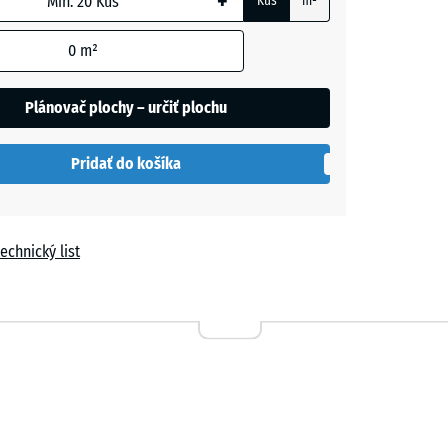
+
Kus
m²
vá
- 0,40 €
0
m²
Plánovač plochy – určiť plochu
- 3,10 €
Pridať do košíka
á
- 0,40 €
echnický list
- 2,20 €