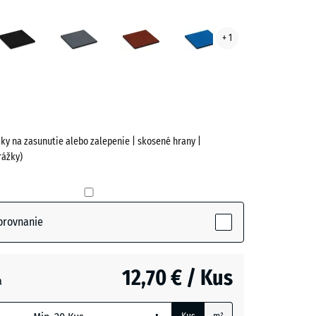
kovo
Antracit
Bridlicová
Cihlová
Nebeská
+ 1
vá
sivá
červená
modrá
ve)
jky na zasunutie alebo zalepenie | skosené hrany |
rážky)
o
orovnanie
active)
12,70 € / Kus
- 3,20 €
a