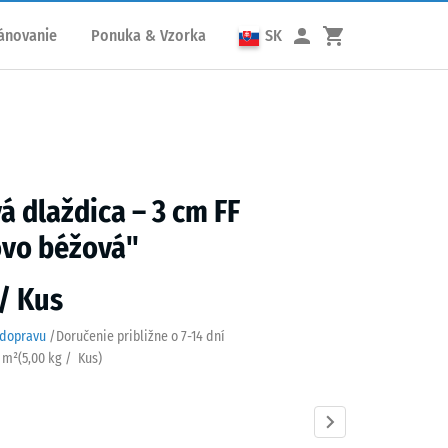
ánovanie
Ponuka & Vzorka
SK
á dlaždica – 3 cm FF
ovo béžová"
 / Kus
 dopravu
/
Doručenie približne o
7-14 dní
/ m²
(
5,00
kg
/ Kus)