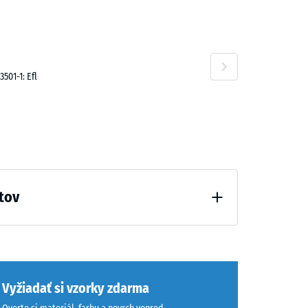
0 €
501-1: Efl
tov
odľahčenia (BS 7188)
Vyžiadať si vzorky zdarma