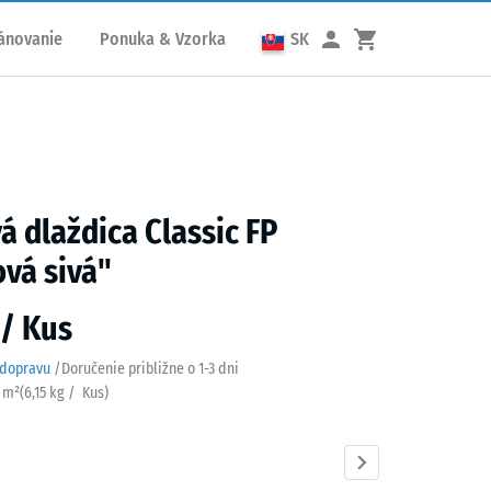
ánovanie
Ponuka & Vzorka
SK
á dlaždica Classic FP
ová sivá"
 / Kus
 dopravu
/
Doručenie približne o
1-3 dni
/ m²
(
6,15
kg
/ Kus)