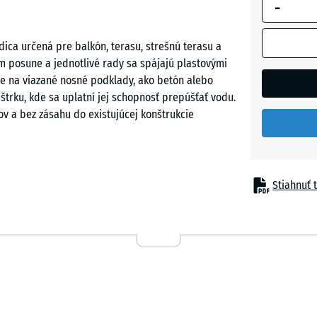
-
modrým
Lipová
orámovaní
zelená
sa používa
dica určená pre balkón, terasu, strešnú terasu a
na výpočet
m posune a jednotlivé rady sa spájajú plastovými
potreby
e na viazané nosné podklady, ako betón alebo
Paradaj
(pokiaľ nie
 štrku, kde sa uplatní jej schopnosť prepúšťať vodu.
červená
je v údajoc
 a bez zásahu do existujúcej konštrukcie
o produkte
uvedené
inak).
Stiahnuť t
50
aného polyuretánom, ktorý pochádza z
x
tvára odolný a zároveň pružný povrch s otvorenou
50
gmentované spojivo, ktoré obaľuje čierne zrná v
x 4
podporuje bezpečný pohyb a príjemný kontakt pri
cm
50