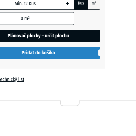
+
Kus
m²
m
0
m²
ková
Plánovač plochy – určiť plochu
- 0,50 €
h
Pridať do košíka
echnický list