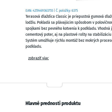
EAN:
4251469363755
| Č. položky:
6375
Terasová dlaždica Classic je priepustná gumová dlaž
lodžiu. Pokladá sa plávajúcim spôsobom v polovično
spojkami bez pevného kotvenia k podkladu. Vhodná j
cementový poter, aj na plastové rošty na stabilizáciu
Systém umožňuje rýchlu montáž bez mokrých procesov
podkladu.
Zloženie a povrch
zobraziť viac
Dlaždica je vyrobená z gumového granulátu ELT spáj
recyklovaných pneumatík. Stredne hrubá zrnitosť vy
pórovitou štruktúrou. Farebný vzhľad zabezpečuje pi
hornej vrstve. Povrch je mierne štruktúrovaný, čím 
chôdzi naboso.
Hlavné prednosti produktu
Drenáž