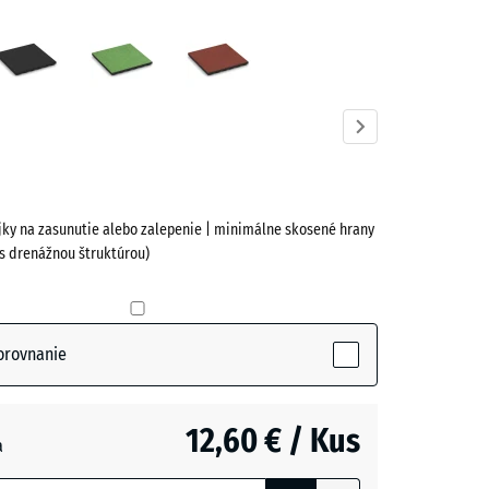
tová
Antracit
Lipová
Paradajková
zelená
červená
ve)
ojky na zasunutie alebo zalepenie | minimálne skosené hrany
 s drenážnou štruktúrou)
á
ive)
orovnanie
- 0,50 €
12,60 € / Kus
a