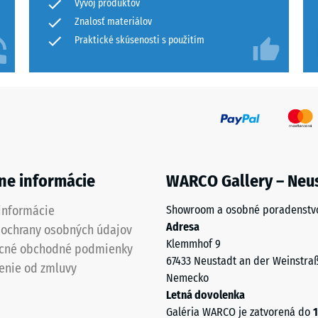
rotišmykovosti DS (EN 14041) - Hodnota stupnice 3 = Koeficient trenia cca 0,45
produkt
Vývoj produktov
na
Znalosť materiálov
ť proti oderu – Odolnosť proti abrazívnemu opotrebeniu – Hodnota stupnice 4 =
tným vplyvom. Čistenie je jednoduché bežnými
porovnanie.
Praktické skúsenosti s použitím
nosť vody (EN 12616) – Trieda 5 = Infiltrácia cca 1000 mm/h (1000 l/h/m²)
potreby vymeniť bez zásahu do celej plochy. Povrch
m vonkajšom zaťažení.
ykovosť (EN 16165) – Hodnota stupnice 4 = priemerný akceptačný uhol cca 16°, 
 izolácia – Hodnota stupnice 4 = Tepelná vodivosť cca 0,09 W/(m·K)
zdorný
vá
sť
ne informácie
WARCO Gallery – Neu
informácie
Showroom a osobné poradenstv
ota
Adresa
 ochrany osobných údajov
ice
Klemmhof 9
cné obchodné podmienky
67433 Neustadt an der Weinstra
enie od zmluvy
Nemecko
Letná dovolenka
Galéria WARCO je zatvorená do
1