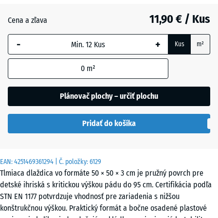
11,90 € / Kus
Antracit
- 0,50 €
Cena a zľava
-
+
Kus
m²
Grafitová
sivá
0
m²
Plánovač plochy – určiť plochu
Paradajková
- 0,50 €
červená
Pridať do košíka
EAN:
4251469361294
| Č. položky:
6129
Tlmiaca dlaždica vo formáte 50 × 50 × 3 cm je pružný povrch pre
detské ihriská s kritickou výškou pádu do 95 cm. Certifikácia podľa
STN EN 1177 potvrdzuje vhodnosť pre zariadenia s nižšou
konštrukčnou výškou. Praktický formát a bočne osadené plastové