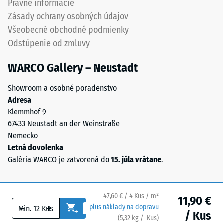
Právne informácie
spojených
Priepustnosť
Zásady ochrany osobných údajov
polyuretánovým
vody (EN
Všeobecné obchodné podmienky
spojivom.
12616) –
Odstúpenie od zmluvy
Chemické
Trieda 5 =
Infiltrácia
zloženie
WARCO Gallery – Neustadt
cca 1000
predstavuje
mm/h (1000
zmes
Showroom a osobné poradenstvo
l/h/m²)
prírodného
Adresa
kaučuku
Protišmykovosť
Klemmhof 9
(NR)
(EN 16165) –
67433 Neustadt an der Weinstraße
a
Hodnota
Nemecko
stupnice 4 =
styrénu-
Letná dovolenka
priemerný
butadiénového
Galéria WARCO je zatvorená do
15. júla vrátane
.
akceptačný
kaučuku
uhol cca 16°,
(SBR)
skupina R10
pochádzajúceho
47,60 € / 4 Kus / m²
11,90 €
z
Tepelná
-
+
plus náklady na dopravu
/ Kus
recyklácie
izolácia
(
5,32
kg
/ Kus)
Bezpečné podlahy.