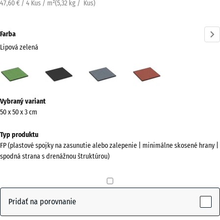
47,60 € / 4 Kus / m²
(
5,32
kg
/ Kus)
Farba
Lipová zelená
Lipová
Antracit
Grafitová
Paradajková
zelená
sivá
červená
(active)
Viac
Vybraný variant
informácií
50 x 50 x 3 cm
o
farbách?
Typ produktu
FP (plastové spojky na zasunutie alebo zalepenie | minimálne skosené hrany |
Zobraziť
spodná strana s drenážnou štruktúrou)
farebnú
paletu
Lipová
Pridať na porovnanie
(active)
zelená