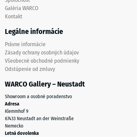
Spoločnosť
podporuje
izolácia
Galéria WARCO
–
pružnosť,
Kontakt
Hodnota
tlmenie
stupnice
nárazov
Legálne informácie
3 =
a
Tepelná
priepustnosť
Právne informácie
vodivosť
vody.
cca 0,11
Zásady ochrany osobných údajov
Pri
W/(m·K)
Všeobecné obchodné podmienky
čiernych
Mrazuvzdorný
Odstúpenie od zmluvy
a
antracitových
Tlaková
WARCO Gallery – Neustadt
variantoch
pevnosť
sa
Showroom a osobné poradenstvo
-
používa
Adresa
transparentné
Hodnota
Klemmhof 9
spojivo.
stupnice
67433 Neustadt an der Weinstraße
Nemecko
2
Inštalácia
Letná dovolenka