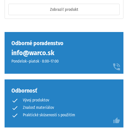
Hodnota
konštrukcia
stupnice 3
Zobraziť produkt
kombinuje
= výrazné
gumový
tlmenie
granulát
Trieda
ELT
protišmykovosti
s
DS (EN 14041) -
Odborné poradenstvo
polyuretánovým
Hodnota
info@warco.sk
spojivom.
stupnice 3 =
ELT
Koeficient
Pondelok–piatok · 8:00–17:00
znamená
trenia cca 0,45
End
Odolnosť
of
proti oderu
Life
Odbornosť
– Odolnosť
Tyres
proti
Vývoj produktov
a
abrazívnemu
Znalosť materiálov
označuje
opotrebeniu
granulát
Praktické skúsenosti s použitím
– Hodnota
stupnice 4 =
získaný
"vynikajúca"