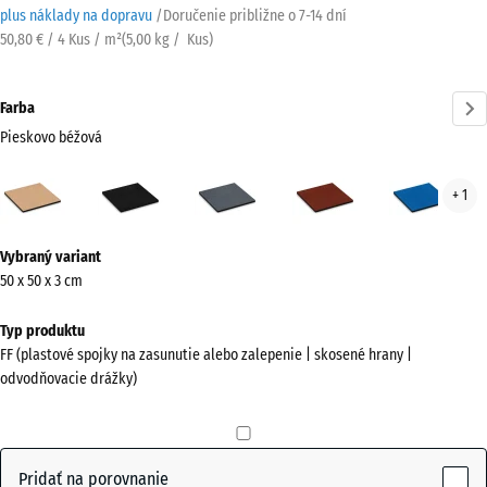
plus náklady na dopravu
/
Doručenie približne o
7-14 dní
50,80 € / 4 Kus / m²
(
5,00
kg
/ Kus)
Farba
Pieskovo béžová
Pieskovo
Antracit
Bridlicová
Cihlová
Neb
+ 1
béžová
sivá
červená
mod
(active)
Viac
Vybraný variant
informácií
50 x 50 x 3 cm
o
farbách?
Typ produktu
FF (plastové spojky na zasunutie alebo zalepenie | skosené hrany |
Zobraziť
odvodňovacie drážky)
farebnú
paletu
Pieskovo
Pridať na porovnanie
(active)
béžová