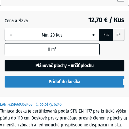
12,70 € / Kus
Antracit
- 3,20 €
Cena a zľava
-
+
Kus
m²
Bridlicová
- 0,40 €
sivá
0
m²
Plánovač plochy – určiť plochu
Cihlová
- 3,10 €
červená
Pridať do košíka
Nebeská
- 0,40 €
EAN:
4251469362468
| Č. položky:
6246
modrá
Tlmiaca doska je certifikovaná podľa STN EN 1177 pre kritickú výšku
pádu do 110 cm. Doskové prvky prinášajú presné členenie plochy aj
v menších zónach a jednoduché prispôsobenie dispozícii ihriska.
Trávovo