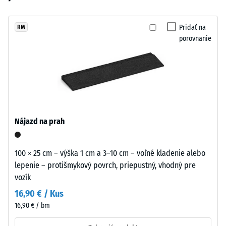
vybraný
odtieň
po 24
žiadny
prirodzene
hodinách
produkt
zapadá
Pridať na
RM
odľahčenia
na
porovnanie
do
(BS 7188)
porovnanie.
moderných
Zdanlivá
exteriérov
hustota
aj
-
mestského
hodnota
prostredia.
stupnice
1 = do
Nájazd na prah
780
Material
kg/m³
–
100 × 25 cm – výška 1 cm a 3–10 cm – voľné kladenie alebo
Sestava
Tlmenie
lepenie – protišmykový povrch, priepustný, vhodný pre
in
nárazov,
vozík
vibrácií a
struktura
krokového
16,90 € / Kus
hluku –
16,90 € / bm
Hodnota
Dvojvrstvová
stupnice 4