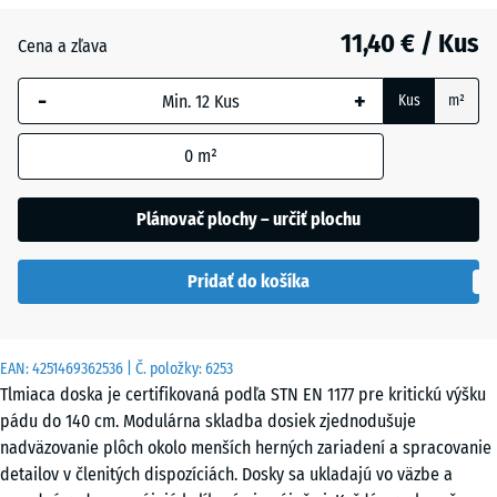
Bridlicová
+ 3,10 €
11,40 € / Kus
sivá
Cena a zľava
-
+
Kus
m²
Cihlová
+ 0,50 €
červená
0
m²
Plánovač plochy – určiť plochu
Nebeská
+ 3,10 €
modrá
Pridať do košíka
Pieskovo
+ 3,50 €
EAN:
4251469362536
| Č. položky:
6253
béžová
Tlmiaca doska je certifikovaná podľa STN EN 1177 pre kritickú výšku
pádu do 140 cm. Modulárna skladba dosiek zjednodušuje
nadväzovanie plôch okolo menších herných zariadení a spracovanie
Trávovo
+ 1,40 €
detailov v členitých dispozíciách. Dosky sa ukladajú vo väzbe a
zelená