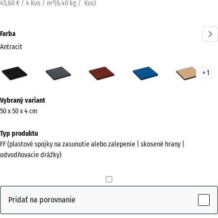
45,60 € / 4 Kus / m²
(
6,40
kg
/ Kus)
Farba
Antracit
Antracit
Bridlicová
Cihlová
Nebeská
Pies
+ 1
(active)
sivá
červená
modrá
béž
Viac
Vybraný variant
informácií
50 x 50 x 4 cm
o
farbách?
Typ produktu
FF (plastové spojky na zasunutie alebo zalepenie | skosené hrany |
Zobraziť
odvodňovacie drážky)
farebnú
paletu
(active)
Antracit
Pridať na porovnanie