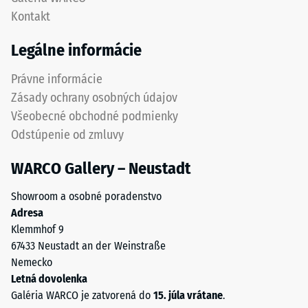
–
podporuje
Kontakt
Hodnota
pružnosť,
stupnice
tlmenie
Legálne informácie
4 =
nárazov
Tepelná
a
Právne informácie
vodivosť
priepustnosť
cca 0,09
Zásady ochrany osobných údajov
vody.
W/(m·K)
Všeobecné obchodné podmienky
Pri
Mrazuvzdorný
Odstúpenie od zmluvy
čiernych
a
Tlaková
WARCO Gallery – Neustadt
antracitových
pevnosť
variantoch
Showroom a osobné poradenstvo
-
sa
Adresa
používa
Hodnota
Klemmhof 9
transparentné
stupnice
67433 Neustadt an der Weinstraße
spojivo.
Nemecko
2
Letná dovolenka
=
Inštalácia
Galéria WARCO je zatvorená do
15. júla vrátane
.