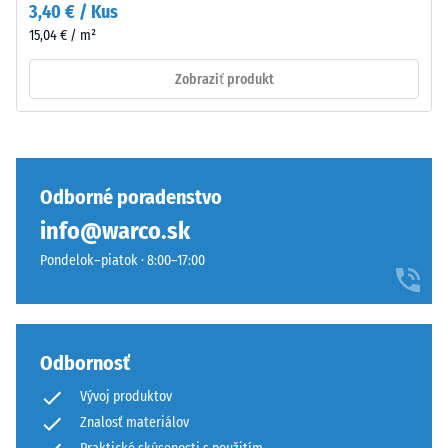
krokového
3,40 € / Kus
tomto
hluku –
15,04 € / m²
tmavom
Hodnota
odtieni
stupnice 3
Zobraziť produkt
je
= výrazné
tlmenie
však
efekt
Trieda
len
protišmykovosti
mierny.
DS (EN 14041) -
Odborné poradenstvo
Hodnota
info@warco.sk
stupnice 2 =
Material
Koeficient
Pondelok–piatok · 8:00–17:00
–
trenia cca 0,38
Sestava
Odolnosť
in
proti oderu –
struktura
Odbornosť
Odolnosť
proti
Vývoj produktov
abrazívnemu
Znalosť materiálov
Dvojvrstvová
opotrebeniu –