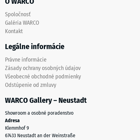
O WARCO
pneumatík.
Vrchná
Tepelná
Spoločnosť
nášľapná
izolácia
Galéria WARCO
–
vrstva
Kontakt
Hodnota
z
stupnice
jemnejšej
Legálne informácie
4 =
frakcie
Tepelná
vytvára
Právne informácie
vodivosť
protišmykový
cca 0,09
Zásady ochrany osobných údajov
povrch
W/(m·K)
Všeobecné obchodné podmienky
odolný
Mrazuvzdorný
Odstúpenie od zmluvy
voči
oderu.
Tlaková
WARCO Gallery – Neustadt
Spodná
pevnosť
vrstva
Showroom a osobné poradenstvo
-
z
Adresa
hrubšieho
Hodnota
Klemmhof 9
granulátu
stupnice
67433 Neustadt an der Weinstraße
podporuje