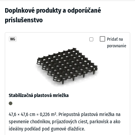
= cca 0,5
bridlicovo
pravidelnom používaní na čerstvom vzduchu.
mm
Zatiaľ
Doplnkové produkty a odporúčané
sivým
zvyšnej
nebol
pigmentovaným
príslušenstvo
preliačiny
vybraný
spojivom.
po 24
žiadny
Povrch
hodinách
produkt
má
Pridať na
WG
odľahčenia
na
porovnanie
tmavosivý
(BS 7188)
porovnanie.
chladný
Zdanlivá
odtieň
hustota
s
-
kamenistým
hodnota
charakterom.
stupnice
Farebná
3 = 840
Stabilizačná plastová mriežka
vrstva
až 900
sa
kg/m³
môže
47,6 × 47,6 cm = 0,226 m². Priepustná plastová mriežka na
Tlmenie
opotrebovaním
spevnenie chodníkov, príjazdových ciest, parkovísk a ako
nárazov,
meniť,
ideálny podklad pod gumové dlaždice.
vibrácií a
pri