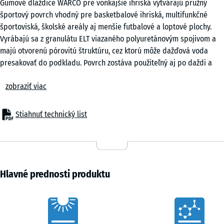
Gumové dlaždice WARCO pre vonkajšie ihriská vytvárajú pružný
cm
športový povrch vhodný pre basketbalové ihriská, multifunkčné
|
športoviská, školské areály aj menšie futbalové a loptové plochy.
0,25
Vyrábajú sa z granulátu ELT viazaného polyuretánovým spojivom a
m²
majú otvorenú pórovitú štruktúru, cez ktorú môže dažďová voda
presakovať do podkladu. Povrch zostáva použiteľný aj po daždi a
štruktúrovaná vrchná vrstva poskytuje spoľahlivú priľnavosť pri
50
zobraziť viac
behu, zmene smeru aj dynamickom pohybe. Pružná konštrukcia
x
zároveň zmierňuje zaťaženie pri došľape a prispieva k
50
pohodlnejšiemu pohybu počas hry.
x 3
Stiahnuť technický list
- 4,80 €
Puzzle spoj
cm
Dlaždice sa spájajú pomocou puzzle spoja po celom obvode bez
|
potreby lepidla alebo skrutiek. Po uložení vytvárajú kompaktnú
0,25
športovú plochu s rovnomerným vzhľadom. Pokládka môže
m²
prebiehať v šachovnicovom vzore alebo s polovičným posunom
Hlavné prednosti produktu
radov. Jednotlivé dielce možno v prípade poškodenia vymeniť bez
rozoberania celej plochy. Okraje a napojenia sa upravujú
Characteristics
priamočiarou alebo okružnou pílou.
Pokládka bez podkladovej vrstvy