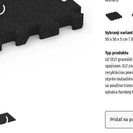
Antracit
Antra
(acti
Viac
Vybraný variant
informácií
50 x 50 x 5 cm | 
o
farbách?
Typ produktu
UZ (ELT granulát
Zobraziť
spojivom. ELT zn
farebnú
recykláciou pne
paletu
styrén-butadién
sa používa trans
Antracit
vytvára farebný 
Bridlico
sivá
Pridať na p