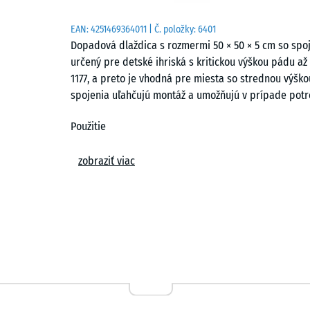
EAN:
4251469364011
| Č. položky:
6401
Dopadová dlaždica s rozmermi 50 × 50 × 5 cm so spo
určený pre detské ihriská s kritickou výškou pádu až
1177, a preto je vhodná pre miesta so strednou výšk
spojenia uľahčujú montáž a umožňujú v prípade potr
Použitie
Dlaždica s hrúbkou 5 cm sa používa všade tam, kde je
zobraziť viac
Typickými miestami použitia sú herné zariadenia so
preliezačky, lezecké veže, siete na lezenie, väčšie š
školských dvoroch a verejných detských ihriskách.
Konštrukcia a materiál
Dlaždica je vyrobená z gumového granulátu ELT spo
of Life Tyres“ a označuje granulát získaný recyklácio
používa bezfarebné spojivo, zatiaľ čo pri farebných 