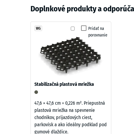
Materiál
vysokotlakovým čističom. V prípade potreby je možné
Antracit
Doplnkové produkty a odporúča
Modulárna konštrukcia zabezpečuje jednoduchú údr
a
Zdanliv
štruktúra
Tlmenie
Antracit
pôsobí
Pridať na
WG
Trieda p
porovnanie
vecne
Odolnos
a
nadčasovo.
Priepust
Tmavý
Protišm
čierno-
sivý
Tepelná
odtieň
Mrazuv
Stabilizačná plastová mriežka
prirodzene
Tlako
zapadá
do
pevno
47,6 × 47,6 cm = 0,226 m². Priepustná
moderných
plastová mriežka na spevnenie
-
exteriérov
chodníkov, príjazdových ciest,
Hodn
aj
parkovísk a ako ideálny podklad pod
mestského
stupn
gumové dlaždice.