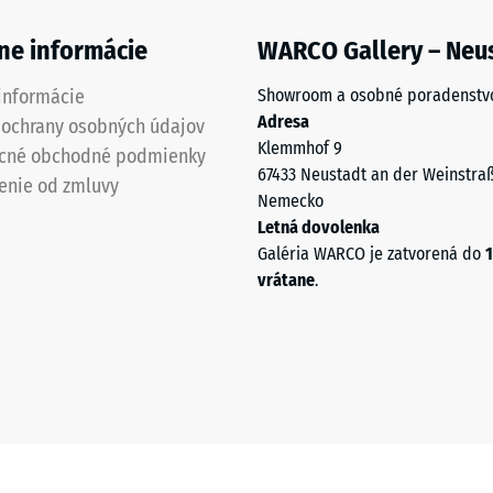
ne informácie
WARCO Gallery – Neu
informácie
Showroom a osobné poradenstv
Adresa
 ochrany osobných údajov
Klemmhof 9
cné obchodné podmienky
67433 Neustadt an der Weinstra
enie od zmluvy
Nemecko
Letná dovolenka
u
Galéria WARCO je zatvorená do
1
vrátane
.
mu
u.