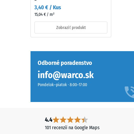
prostredia.
2
3,40 € / Kus
15,04 € / m²
=
Material
cca
–
Zobraziť produkt
0,75
Sestava
in
mm
struktura
zvyšn
Odborné poradenstvo
prelia
po
info@warco.sk
Dvojvrstvová
konštrukcia
24
Pondelok–piatok · 8:00–17:00
kombinuje
hodin
gumový
odľah
granulát
ELT
(BS
s
4.4
7188)
polyuretánovým
101 recenzií na Google Maps
spojivom.