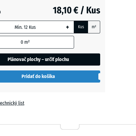
18,10 € / Kus
+ 0,50 €
a
+
Kus
m²
+ 1,10 €
0
m²
Plánovač plochy – určiť plochu
Pridať do košíka
echnický list