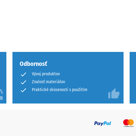
ej
Odbornosť
činy
Vývoj produktov
Znalosť materiálov
Praktické skúsenosti s použitím
ách
čenia