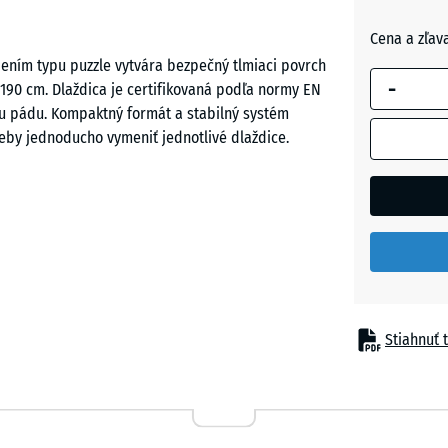
Cihlová
Cena a zľav
červená
jením typu puzzle vytvára bezpečný tlmiaci povrch
-
 190 cm. Dlaždica je certifikovaná podľa normy EN
ou pádu. Kompaktný formát a stabilný systém
Trávovo
eby jednoducho vymeniť jednotlivé dlaždice.
zelená
 potrebné chrániť deti pri páde z výšky do 190 cm.
 strednou až väčšou výškou, napríklad kombinované
mykľavky alebo rozsiahlejšie herné zostavy na
Stiahnuť t
jeného polyuretánovým spojivom. ELT znamená „End
u použitých pneumatík. Pri čiernych dlaždiciach sa
variantoch je spojivo pigmentované a vytvára