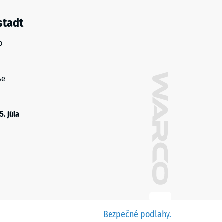
stadt
o
ße
5. júla
Bezpečné podlahy.