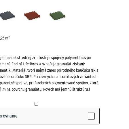
cit
Bridlicová
Cihlová
Trávovo
ve)
sivá
červená
zelená
0,25 m²
 jemnej až strednej zrnitosti je spojený polyuretánovým
amená End of Life Tyres a označuje granulát získaný
umatík. Materiál tvorí najmä zmes prírodného kaučuku NR a
ového kaučuku SBR. Pri čiernych a antracitových variantoch
parentné spojivo, pri farebných pigmentované spojivo, ktoré
(active)
film na povrchu granulátu. Povrch má jemnú štruktúru.)
vá
+ 0,50 €
orovnanie