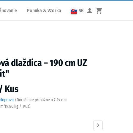
ánovanie
Ponuka & Vzorka
SK
á dlaždica – 190 cm UZ
it"
 / Kus
 dopravu
/
Doručenie približne o
7-14 dní
/ m²
(
9,80
kg
/ Kus)