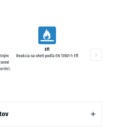
Efl
stným
Reakcia na oheň podľa EN 13501-1: Efl
tranné
eriéri.
tov
odľahčenia (BS 7188)