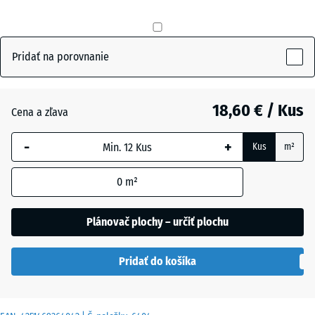
Antracit
- 0,50 €
Pridať na porovnanie
Cihlová
18,60 € / Kus
Cena a zľava
červená
-
+
Kus
m²
Trávovo
+ 0,60 €
0
m²
zelená
Plánovač plochy – určiť plochu
Pridať do košíka