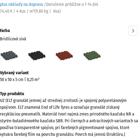
plus náklady na dopravu
/
Doručenie približne o
7-14 dní
74,40 € / 4 Kus / m²
(
9,80
kg
/ Kus)
Farba
Bridlicová sivá
Bridlicová
Antracit
Cihlová
Trávovo
sivá
červená
zelená
(active)
Viac
Vybraný variant
informácií
50 x 50 x 5 cm | 0,25 m²
o
farbách?
Typ produktu
UZ (ELT granulát jemnej až strednej zrnitosti je spojený polyuretánovým
Zobraziť
spojivom. ELT znamená End of Life Tyres a označuje granulát získaný
farebnú
recykláciou pneumatík. Materiál tvorí najmä zmes prírodného kaučuku NR a
paletu
styrén-butadiénového kaučuku SBR. Pri čiernych a antracitových variantoch sa
používa transparentné spojivo, pri farebných pigmentované spojivo, ktoré
Bridlicová
vytvára farebný film na povrchu granulátu. Povrch má jemnú štruktúru.)
(active)
sivá