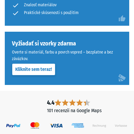
Znalosť materiálov
Dvojvrstvová
opotrebeniu
konštrukcia
Praktické skúsenosti s použitím
– Hodnota
stupnice 4 =
kombinuje
"vynikajúca"
gumový
(BS 7188)
granulát
ELT
Vyžiadať si vzorky zdarma
Priepustnosť
s
vody (EN
Overte si materiál, farbu a povrch vopred – bezplatne a bez
polyuretánovým
12616) –
záväzkov.
spojivom.
Trieda 5 =
Kliknite sem teraz!
Infiltrácia
ELT
cca 1000
znamená
mm/h (1000
End
l/h/m²)
of
Life
Protišmykovosť
4.4
Tyres
(EN 16165) –
101 recenzií na Google Maps
a
Hodnota
stupnice 4 =
označuje
priemerný
granulát
akceptačný