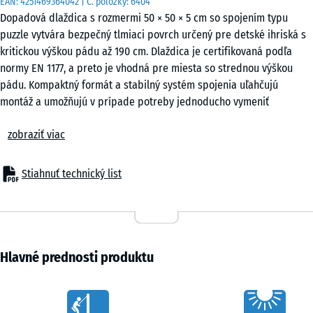
EAN:
4251469364042
| Č. položky:
6404
Dopadová dlaždica s rozmermi 50 × 50 × 5 cm so spojením typu
puzzle vytvára bezpečný tlmiaci povrch určený pre detské ihriská s
kritickou výškou pádu až 190 cm. Dlaždica je certifikovaná podľa
normy EN 1177, a preto je vhodná pre miesta so strednou výškou
pádu. Kompaktný formát a stabilný systém spojenia uľahčujú
montáž a umožňujú v prípade potreby jednoducho vymeniť
jednotlivé dlaždice.
zobraziť viac
Použitie
Dlaždica s hrúbkou 5 cm sa používa všade tam, kde je potrebné
chrániť deti pri páde z výšky do 190 cm. Typickými miestami použitia
Stiahnuť technický list
sú herné zariadenia so strednou až väčšou výškou, napríklad
kombinované preliezačky, lezecké veže, siete na lezenie, väčšie
šmykľavky alebo rozsiahlejšie herné zostavy na školských dvoroch a
verejných detských ihriskách.
Konštrukcia a materiál
Hlavné prednosti produktu
Dlaždica je vyrobená z gumového granulátu ELT spojeného
polyuretánovým spojivom. ELT znamená „End of Life Tyres“ a
Characteristics
označuje granulát získaný recykláciou použitých pneumatík. Pri