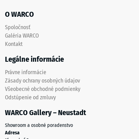
získaný
uhol cca 16°,
recykláciou
O WARCO
skupina R10
pneumatík.
Vrchná
Tepelná
Spoločnosť
nášľapná
izolácia
Galéria WARCO
–
vrstva
Kontakt
Hodnota
z
stupnice
jemnejšej
Legálne informácie
4 =
frakcie
Tepelná
vytvára
Právne informácie
vodivosť
protišmykový
cca 0,09
Zásady ochrany osobných údajov
povrch
W/(m·K)
Všeobecné obchodné podmienky
odolný
Mrazuvzdorný
Odstúpenie od zmluvy
voči
oderu.
Tlaková
WARCO Gallery – Neustadt
Spodná
pevnosť
vrstva
Showroom a osobné poradenstvo
-
z
Adresa
hrubšieho
Hodnota