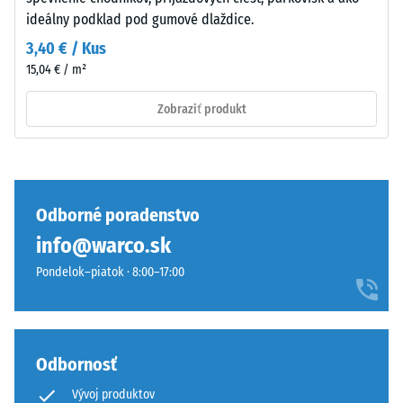
nárazov,
meniť,
ideálny podklad pod gumové dlaždice.
vibrácií a
pri
krokového
3,40 € / Kus
tomto
hluku –
15,04 € / m²
tmavom
Hodnota
odtieni
stupnice 4
Zobraziť produkt
je
= silné
tlmenie
však
efekt
Trieda
len
protišmykovosti
mierny.
DS (EN 14041) -
Odborné poradenstvo
Hodnota
info@warco.sk
stupnice 3 =
Material
Koeficient
Pondelok–piatok · 8:00–17:00
–
trenia cca 0,45
Sestava
Odolnosť
in
proti oderu
struktura
Odbornosť
– Odolnosť
proti
Vývoj produktov
abrazívnemu