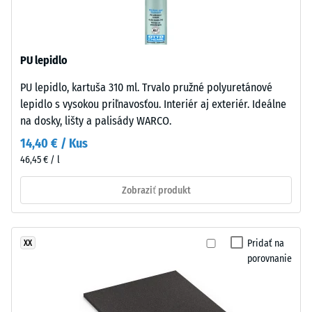
Hodnota
Life
stupnice
Tyres),
2 =
viazanej
Tepelná
PU lepidlo
polyuretánovým
vodivosť
spojivom.
cca 0,12
PU lepidlo, kartuša 310 ml. Trvalo pružné polyuretánové
Vyššia
W/(m·K)
lepidlo s vysokou priľnavosťou. Interiér aj exteriér. Ideálne
objemová
na dosky, lišty a palisády WARCO.
Tlaková
hustota
14,40 € / Kus
vytvára
pevnosť
46,45 € / l
kompaktnejšiu
-
nosnú
Hodnota
Zobraziť produkt
štruktúru.
stupnice
4
Inštalácia
Pridať na
XX
–
=
porovnanie
Spracovanie
cca
–
0,25
Montáž