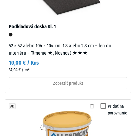
mm
Puzzle
zvyšnej
ozubenie
preliačiny
Podkladová doska Kl. 1
s
po
vlnitými
zubami
24
52 × 52 alebo 104 × 104 cm, 1,8 alebo 2,8 cm – len do
na
interiéru – Tlmenie ★, Nosnosť ★★★
hodinách
všetkých
10,00 € / Kus
odľahčenia
stranách
37,04 € / m²
zaistí
(BS
pevný
7188)
Zobraziť produkt
spoj
a
bráni
Pridať na
AD
sklzávaniu
porovnanie
/ 5
ozubenia
pri
pohybe.