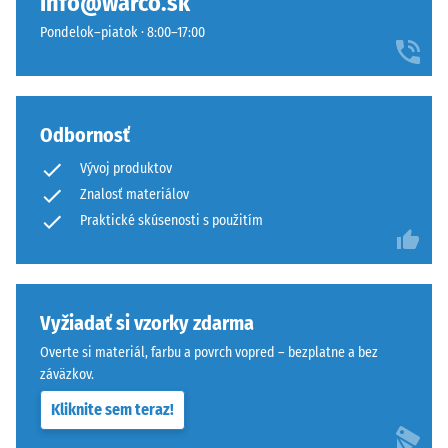
info@warco.sk
posunu.
určitej
Pondelok–piatok · 8:00–17:00
Pravouhlé
sily.
hrany
Malá
bez
hĺbka
skosenia
vtlačenia
Odbornosť
vytvárajú
znamená
sotva
vysokú
Vývoj produktov
viditeľnú
tlakovú
Znalosť materiálov
vlasovú
pevnosť,
Praktické skúsenosti s použitím
škáru
zatiaľ
s
čo
jemným
väčšia
prechodom
hĺbka
Vyžiadať si vzorky zdarma
medzi
poukazuje
dlaždicami.
Overte si materiál, farbu a povrch vopred – bezplatne a bez
na
Výsledkom
záväzkov.
nižšiu
je
odolnosť
Kliknite sem teraz!
jednotný
voči
vzhľad