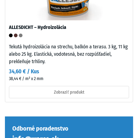
Vrchná
vrstva
Tlaková
v
pevnosť
sendviči
materiálu
ALLESDICHT – Hydroizolácia
–
opisuje
vrstva
jeho
sa
Tekutá hydroizolácia na strechu, balkón a terasu. 3 kg, 11 kg
odolnosť
položí
alebo 25 kg. Elastická, vodotesná, bez rozpúšťadiel,
voči
na
prekleňuje trhliny.
lokálnemu
seba,
34,60 € / Kus
zaťaženiu.
ozubenie
Udáva,
38,44 € / m² x 2 mm
drží
do
hornú
Zobraziť produkt
akej
vrstvu
miery
pohybovo-
sa
stabilne
materiál
a
deformuje
zabraňuje
Odborné poradenstvo
pri
osovému
aplikácii