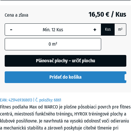
mm
Atlantik
16,50 € / Kus
Cena a zľava
Vybraná
dimenzia s
-
+
Kus
m²
modrým
Etna
orámovaním
0
m²
sa používa
na výpočet
Levanduľa
potreby
Plánovač plochy – určiť plochu
(pokiaľ nie
je v údajoch
Ratan
Pridať do košíka
o produkte
uvedené
inak).
Sivá
EAN:
4251469368613
| Č. položky:
6861
44,6
žula
Fitnes podlaha Max od WARCO je plošne pôsobiaci povrch pre fitnes
x
centrá, miestnosti funkčného tréningu, HYROX tréningové plochy a
44,6
klubové posilňovne. Je navrhnutá na vysokú odolnosť voči odieraniu
x
Terakota
a mechanickú stabilitu a zároveň poskytuje citeľné tlmenie pri