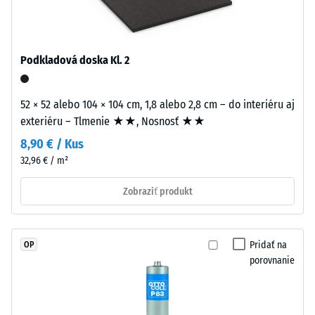
7188)
spojeného
UV-
Priepustnosť
stabilizovaným
vody (EN
polyuretánom.
12616) –
Podkladová doska Kl. 2
Nosná
Trieda 2 =
Infiltrácia
vrstva
do 10 mm/h
52 × 52 alebo 104 × 104 cm, 1,8 alebo 2,8 cm – do interiéru aj
pozostáva
(10 l/h/m²)
exteriéru – Tlmenie ★★, Nosnosť ★★
z
jemného
8,90 € / Kus
Protišmykovosť
čierneho
(EN 16165) –
32,96 € / m²
gumového
Hodnota
granulátu
stupnice 3 =
Zobraziť produkt
priemerný
z
akceptačný
recyklovaných
uhol cca 15°,
pneumatík
Pridať na
OP
skupina R10
(ELT
porovnanie
–
Tepelná
End
izolácia
of
–