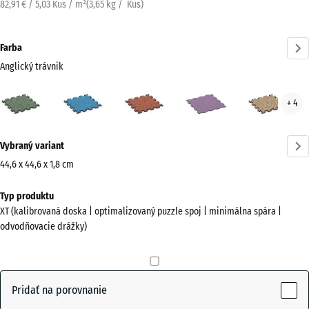
82,91 € / 5,03 Kus / m²
(
3,65
kg
/ Kus)
Farba
Anglický trávnik
Anglický
Atlantik
Etna
Levanduľa
Rata
+ 4
trávnik
(active)
Viac
Vybraný variant
informácií
o
44,6 x 44,6 x 1,8 cm
farbách?
Rozmery
Typ produktu
na
Zobraziť
XT (kalibrovaná doska | optimalizovaný puzzle spoj | minimálna spára |
prepravu
farebnú
odvodňovacie drážky)
485
paletu
x
Anglický
485
(active)
trávnik
x
Pridať na porovnanie
18