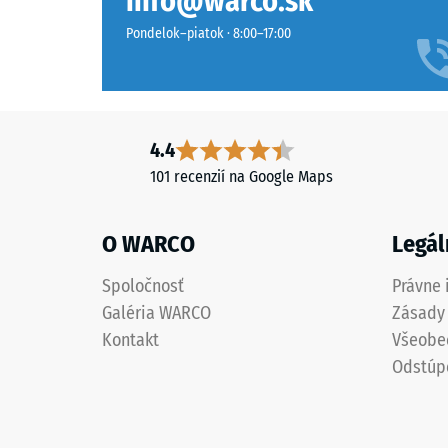
info@warco.sk
z
aplikácii
recyklovaných
určitej
Pondelok–piatok · 8:00–17:00
pneumatík
sily.
(ELT
Malá
–
hĺbka
End
vtlačeni
of
4.4
znamen
Life
vysokú
101 recenzií na Google Maps
Tyres),
tlakovú
viazanej
pevnosť,
O WARCO
Legál
polyuretánovým
zatiaľ
spojivom.
čo
Spoločnosť
Právne 
Vyššia
väčšia
Galéria WARCO
Zásady
objemová
hĺbka
hustota
Kontakt
Všeobe
poukazu
vytvára
na
Odstúp
kompaktnejšiu
nižšiu
nosnú
odolnosť
štruktúru.
voči