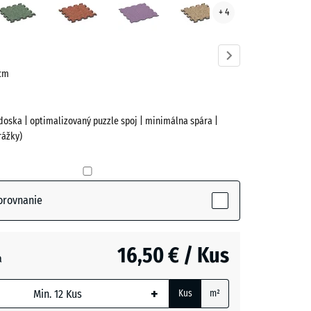
+ 4
ve)
trávnik
 cm
doska | optimalizovaný puzzle spoj | minimálna spára |
rážky)
(active)
orovnanie
16,50 € / Kus
a
+
Kus
m²
m