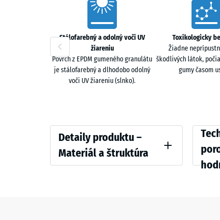
Štruktúrovaný povrch poskytuje protišmykovú oporu 
Characteristics
nárazy a znižuje prenos hluku.
Jednotlivo alebo v sendvičovom systéme
Stálofarebný a odolný voči UV
Toxikologicky b
žiareniu
Žiadne neprípustn
Fitnes podlahu Max možno pokladať ako jednu vrstv
Povrch z EPDM gumeného granulátu
škodlivých látok, poči
je stálofarebný a dlhodobo odolný
gumy časom us
doskami XX.
voči UV žiareniu (slnko).
Dvojvrstvová konštrukcia
Úžitková vrstva z UV-stabilizovaného granulátu EPDM 
Detaily
Compar
Tech
Detaily produktu –
produktu
values
por
Materiál a štruktúra
–
hod
Farba
Tlaková
Materiál
Atlantik
a
Zdanliv
štruktúra
Tlmenie
Atlantik