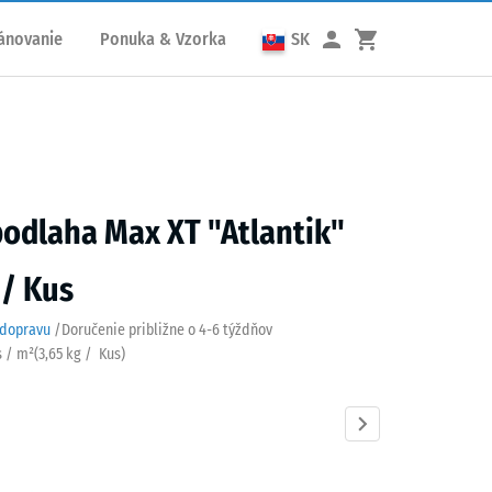
ánovanie
Ponuka & Vzorka
SK
podlaha Max XT "Atlantik"
 / Kus
 dopravu
/
Doručenie približne o
4-6 týždňov
s / m²
(
3,65
kg
/ Kus)
tik
Anglický
Etna
Levanduľa
Ratan