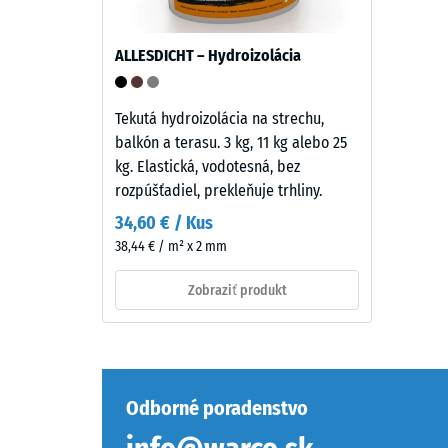
monomer),
pigmentovaného
Tlaková
ALLESDICHT – Hydroizolácia
v
pevnosť
celej
materiál
hmote
opisuje
Tekutá hydroizolácia na strechu,
a
jeho
balkón a terasu. 3 kg, 11 kg alebo 25
spojeného
odolnosť
kg. Elastická, vodotesná, bez
UV-
voči
rozpúšťadiel, prekleňuje trhliny.
stabilizovaným
lokálne
34,60 € / Kus
polyuretánom.
zaťaženi
38,44 € / m² x 2 mm
Nosná
Udáva,
vrstva
do
Zobraziť produkt
pozostáva
akej
z
miery
jemného
sa
čierneho
materiál
gumového
deformu
Odborné poradenstvo
granulátu
pri