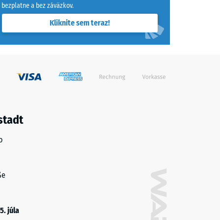
bezplatne a bez záväzkov.
Kliknite sem teraz!
stadt
o
ße
5. júla