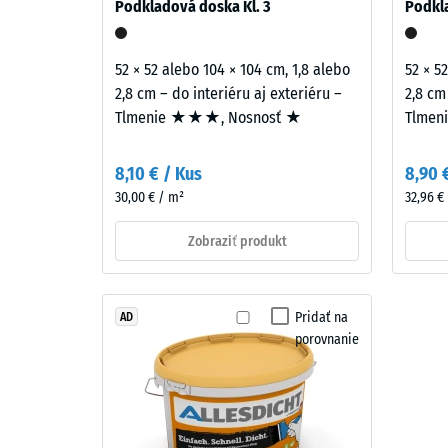
in
Podkladová doska Kl. 3
Podkla
mm
struktura
zvyšn
52 × 52 alebo 104 × 104 cm, 1,8 alebo
52 × 5
Uzavretá
prelia
2,8 cm – do interiéru aj exteriéru –
2,8 cm
nášľapná
po
Tlmenie ★★★, Nosnosť ★
Tlmen
vrstva
24
s
8,10 € / Kus
8,90 
hrúbkou
hodin
30,00 € / m²
32,96 €
približne
odľah
2
Zobraziť produkt
(BS
mm
je
7188)
z
Pridať na
AD
nového
porovnanie
granulátu
EPDM
4 / 5
(etylén-
propylén-
dién