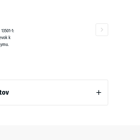
n
00 €
13501-1:
evok k
dymu.
,80 €
tov
odľahčenia (BS 7188)
10 €