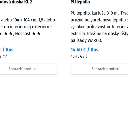
dová doska Kl. 2
PU lepidlo
PU lepidlo, kartuša 310 ml. Trv
ej
2 alebo 104 × 104 cm, 1,8 alebo
pružné polyuretánové lepidlo 
činy
 – do interiéru aj exteriéru –
vysokou priľnavosťou. Interiér 
ie ★★, Nosnosť ★★
exteriér. Ideálne na dosky, lišt
palisády WARCO.
€ / Kus
14,40 € / Kus
ách
 / m²
46,45 € / l
čenia
Zobraziť produkt
Zobraziť produkt