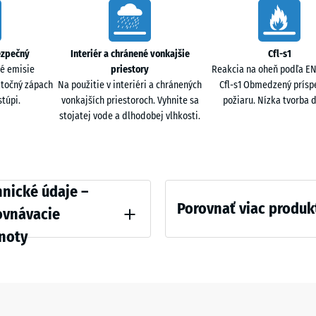
pri dynamických tréningových formách. Povrch tlmí
44,6
Travertí
+ 3,
×
2,8
ezpečný
Interiér a chránené vonkajšie
Cfl-s1
cm
é emisie
priestory
Reakcia na oheň podľa EN 
u alebo v sendvičovom systéme s funkčnými
atočný zápach
Na použitie v interiéri a chránených
Cfl-s1 Obmedzený prísp
túpi.
vonkajších priestoroch. Vyhnite sa
požiaru. Nízka tvorba 
stojatej vode a dlhodobej vlhkosti.
97,1
x
97,1
+ 45
a základová vrstva z recyklovaného granulátu ELT.
×
1,8
ative
nické údaje –
cm
Porovnať viac produk
ovnávacie
noty
 pevnosť - Hodnota stupnice 4 = cca 0,25 mm zvyšnej preliačiny po 24 hodinách 
97,1
Zatiaľ
x
nebol
á hustota - hodnota stupnice 4 = 900 až 1000 kg/m³
97,1
vybraný
+ 58,
 nárazov, vibrácií a krokového hluku – Hodnota stupnice 1 = citeľné tlmenie
x
žiadny