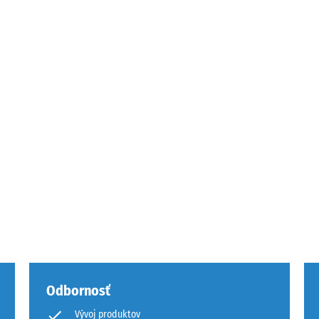
u
mu
u.
je
Odbornosť
Vývoj produktov