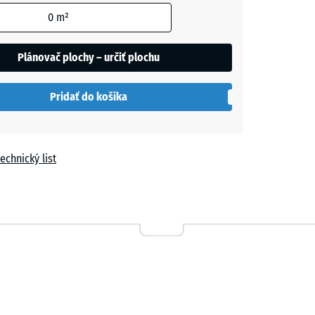
0
m²
ľa
Plánovač plochy – určiť plochu
h
Pridať do košíka
echnický list
a
vá