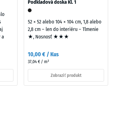
Podkladová doska Kl. 1
alo
s
52 × 52 alebo 104 × 104 cm, 1,8 alebo
aj
2,8 cm – len do interiéru – Tlmenie
y a
★, Nosnosť ★★★
10,00 € / Kus
37,04 € / m²
Zobraziť produkt