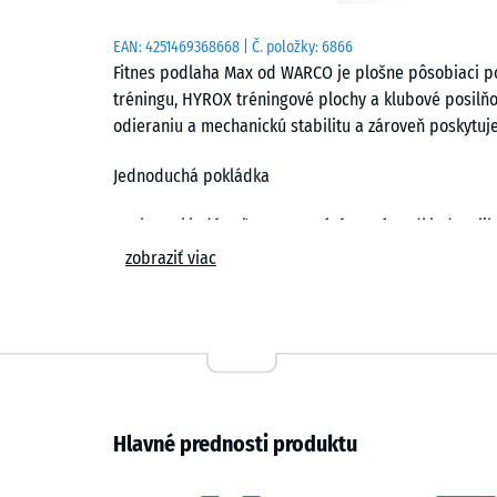
EAN:
4251469368668
| Č. položky:
6866
Fitnes podlaha Max od WARCO je plošne pôsobiaci po
tréningu, HYROX tréningové plochy a klubové posilňo
odieraniu a mechanickú stabilitu a zároveň poskytuje
Jednoduchá pokládka
Dosky sa kladú voľne na rovný, únosný podklad. Kalib
ploche takmer neviditeľná. Prírezy možno vykonať pr
zobraziť viac
sa dajú kedykoľvek vymeniť.
Odolná voči odieraniu a zaťaženiu
Hustá štruktúra materiálu je navrhnutá na náročnú p
vodu. Plocha zostáva hygienická a dá sa dôkladne um
Hlavné prednosti produktu
Protišmyková a tlmí nárazy