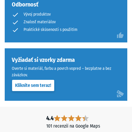
bez
1
Odbornosť
skosenia
do
Vývoj produktov
vytvárajú
5,
Znalosť materiálov
sotva
pričom
Praktické skúsenosti s použitím
viditeľnú
každá
vlasovú
hodnota
škáru
stupnice
s
zodpovedá
Vyžiadať si vzorky zdarma
jemným
konkrétnemu
prechodom
rozsahu
Overte si materiál, farbu a povrch vopred – bezplatne a bez
medzi
hustoty.
záväzkov.
dlaždicami.
Napríklad
Kliknite sem teraz!
Výsledkom
hodnota
je
stupnice
jednotný
2
vzhľad
predstavuje
povrchu
zdanlivú
4.4
bez
hustotu
101 recenzií na Google Maps
výrazne
medzi