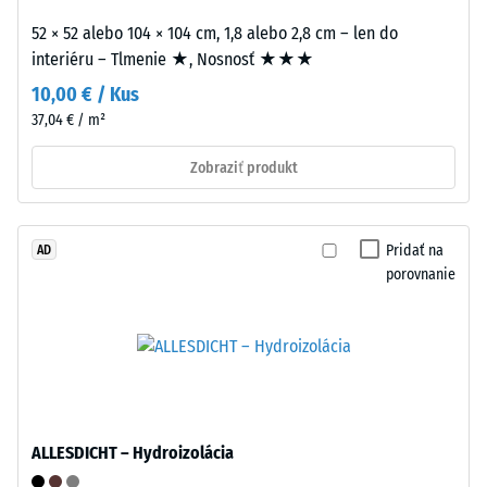
s
pomer
52 × 52 alebo 104 × 104 cm, 1,8 alebo 2,8 cm – len do
vlnitými
jeho
interiéru – Tlmenie ★, Nosnosť ★★★
zubami
hmotnosti
10,00 € / Kus
na
k
37,04 € / m²
všetkých
celkovému
stranách
objemu,
Zobraziť produkt
zaistí
vrátane
pevný
všetkých
spoj
pórov,
Pridať na
AD
a
dutín
porovnanie
bráni
a
sklzávaniu
vzduchových
ozubenia
inklúzií.
pri
Pri
pohybe.
produktoch
Vrchná
WARCO
vrstva
sa
ALLESDICHT – Hydroizolácia
v
táto