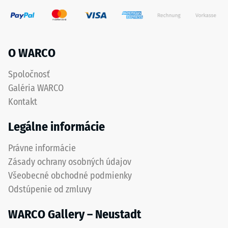
viditeľných
780
spojov.
a
Elastická
840
štruktúra
kg/m³.
O WARCO
ozubenia
Fyzikálna
umožňuje
hustota,
Spoločnosť
flexibilitu
známa
Galéria WARCO
a
aj
Kontakt
dlhodobú
ako
mechanickú
hmotnostná
Legálne informácie
stabilitu
hustota,
bez
naopak
Právne informácie
porušenia
udáva
Zásady ochrany osobných údajov
spojov
pomer
Všeobecné obchodné podmienky
aj
medzi
Odstúpenie od zmluvy
pri
hmotnosťou
postupnom
látky
WARCO Gallery – Neustadt
otieraní.
a