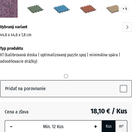
Levanduľa
Anglický
Atlantik
Etna
Rata
+ 4
(active)
trávnik
Viac
Vybraný variant
informácií
o
44,6 x 44,6 x 1,8 cm
farbách?
Rozmery
Typ produktu
na
Zobraziť
XT (kalibrovaná doska | optimalizovaný puzzle spoj | minimálna spára |
prepravu
farebnú
odvodňovacie drážky)
485
paletu
x
(active)
Levanduľa
485
x
Pridať na porovnanie
18
mm
Anglický
trávnik
18,10 € / Kus
Cena a zľava
Vybraná
dimenzia s
-
+
Kus
m²
modrým
Atlantik