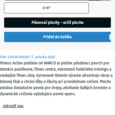
orámovaním
0
m²
sa používa
na výpočet
Etna
potreby
Plánovač plochy – určiť plochu
(pokiaľ nie
je v údajoch
Ratan
Pridať do košíka
o produkte
uvedené
inak).
Sivá
EAN:
4251469368286
| Č. položky:
6828
44,6
žula
Fitness Active podlaha od WARCO je plošne pôsobiaci povrch pre
x
domáce posilňovne, fitnes centrá, miestnosti funkčného tréningu a
44,6
vonkajšie fitnes zóny. Vyrovnané tlmenie výrazne absorbuje náraz a
x
Terakota
telesný hluk a chráni kĺby a šľachy pri pravidelnom cvičení. Plocha
1,8
zostáva dostatočne pevná pre drepy, zdvíhanie ťažkých bremien a
cm
dynamické cvičenia vyžadujúce pevnú oporu.
Tmavosivá
Jednoduchá pokládka
zobraziť viac
žula
Dosky sa kladú voľne – bez lepenia ani kotevných prvkov – na rovný,
44,6
únosný podklad. Kalibrovaný puzzle-spoj presne do seba zapadne,