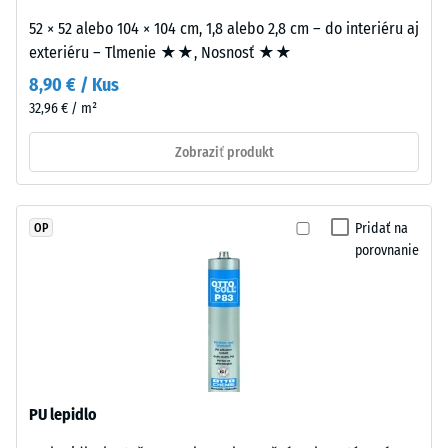
Nosná
Tepelná
52 × 52 alebo 104 × 104 cm, 1,8 alebo 2,8 cm – do interiéru aj
vrstva
izolácia
exteriéru – Tlmenie ★★, Nosnosť ★★
pozostáva
–
z
8,90 € / Kus
Hodnota
čierneho
stupnice
32,96 € / m²
gumového
2 =
granulátu
Tepelná
Zobraziť produkt
vodivosť
strednej
cca 0,12
zrnitosti
W/(m·K)
z
Pridať na
OP
recyklovaných
porovnanie
Mrazuvzdorný
pneumatík
Zdanlivá
(ELT
hustota
–
End
-
of
hodnota
Life
stupnice
PU lepidlo
Tyres),
viazaného
2