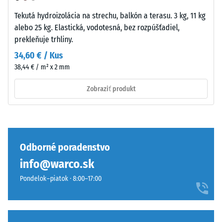
sendviči
hodnota
–
zvyčajne
Tekutá hydroizolácia na strechu, balkón a terasu. 3 kg, 11 kg
vrstva
pohybuje
alebo 25 kg. Elastická, vodotesná, bez rozpúšťadiel,
sa
medzi
prekleňuje trhliny.
položí
600
34,60 € / Kus
na
a
38,44 € / m² x 2 mm
seba,
1250
ozubenie
kg/m³.
Zobraziť produkt
drží
Na
hornú
jasné
vrstvu
znázornenie
pohybovo-
zdanlivej
stabilne
hustoty
Odborné poradenstvo
a
konkrétneho
info@warco.sk
zabraňuje
produktu
Pondelok–piatok · 8:00–17:00
osovému
používa
posunu.
WARCO
Pravouhlé
stupnicu
hrany
od