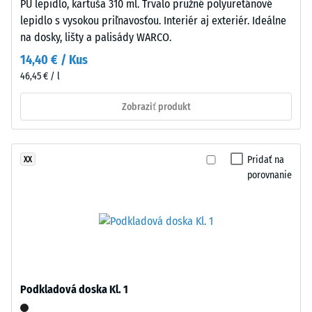
PU lepidlo, kartuša 310 ml. Trvalo pružné polyuretánové
polyuretánovým
=
lepidlo s vysokou priľnavosťou. Interiér aj exteriér. Ideálne
spojivom.
na dosky, lišty a palisády WARCO.
780
Materiál
14,40 € / Kus
nosnej
až
46,45 € / l
vrstvy
840
má
Zobraziť produkt
kg/m³
štandardnú
objemovú
hustotu.
Pridať na
XX
porovnanie
/ 5
Inštalácia
–
Spracovanie
–
Montáž
Zdanlivá
hustota
Podkladová doska Kl. 1
Puzzle
materiálu
ozubenie
opisuje