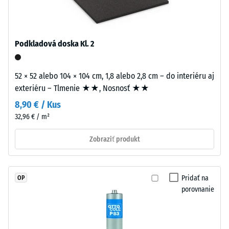
pevne
stupnice 4 =
viazané
priemerný
v
akceptačný
uhol cca 16°,
granuláte,
Podkladová doska Kl. 2
skupina R10
takže
farebný
Tepelná
52 × 52 alebo 104 × 104 cm, 1,8 alebo 2,8 cm – do interiéru aj
vzhľad
izolácia
exteriéru – Tlmenie ★★, Nosnosť ★★
si
–
dlhodobo
8,90 € / Kus
Hodnota
zachováva
stupnice
32,96 € / m²
2 =
stálosť
Tepelná
Zobraziť produkt
aj
vodivosť
pri
cca 0,12
opotrebovaní.
W/(m·K)
Pridať na
OP
porovnanie
Mrazuvzdorný
Material
Zdanlivá
–
Sestava
hustota