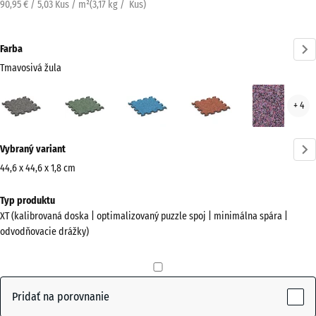
90,95 € / 5,03 Kus / m²
(
3,17
kg
/ Kus)
Farba
Tmavosivá žula
Tmavosivá
Anglický
Atlantik
Etna
Leva
+ 4
žula
trávnik
(active)
Viac
Vybraný variant
informácií
o
44,6 x 44,6 x 1,8 cm
farbách?
Rozmery
Typ produktu
na
Zobraziť
XT (kalibrovaná doska | optimalizovaný puzzle spoj | minimálna spára |
prepravu
farebnú
odvodňovacie drážky)
485
paletu
x
Tmavosivá
485
(active)
žula
x
Pridať na porovnanie
18