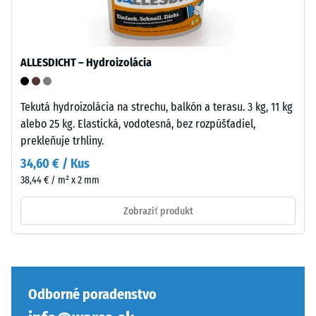
Pri
gumového
produktoch
granulátu
WARCO
strednej
sa
zrnitosti
ALLESDICHT – Hydroizolácia
táto
z
hodnota
recyklovaných
zvyčajne
pneumatík
Tekutá hydroizolácia na strechu, balkón a terasu. 3 kg, 11 kg
pohybuje
(ELT
alebo 25 kg. Elastická, vodotesná, bez rozpúšťadiel,
medzi
–
prekleňuje trhliny.
600
End
34,60 € / Kus
a
of
38,44 € / m² x 2 mm
1250
Life
kg/m³.
Tyres),
Zobraziť produkt
Na
viazaného
jasné
polyuretánovým
znázornenie
spojivom.
zdanlivej
Materiál
hustoty
Odborné poradenstvo
nosnej
konkrétneho
vrstvy