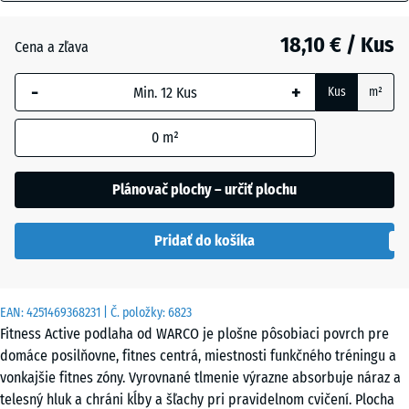
mm
Anglický
18,10 € / Kus
Cena a zľava
Vybraná
trávnik
dimenzia s
-
+
Kus
m²
modrým
orámovaním
Atlantik
0
m²
sa používa
na výpočet
potreby
Plánovač plochy – určiť plochu
Etna
(pokiaľ nie
je v údajoch
Pridať do košíka
o produkte
Levanduľa
uvedené
inak).
EAN:
4251469368231
| Č. položky:
6823
44,6
Ratan
Fitness Active podlaha od WARCO je plošne pôsobiaci povrch pre
x
domáce posilňovne, fitnes centrá, miestnosti funkčného tréningu a
44,6
vonkajšie fitnes zóny. Vyrovnané tlmenie výrazne absorbuje náraz a
x
Sivá
telesný hluk a chráni kĺby a šľachy pri pravidelnom cvičení. Plocha