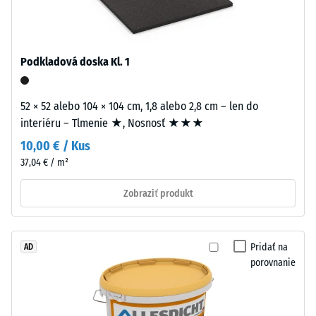
pigmentovaného
Zdanlivá
v
hustota
celej
Podkladová doska Kl. 1
materiálu
hmote
opisuje
a
pomer
spojeného
52 × 52 alebo 104 × 104 cm, 1,8 alebo 2,8 cm – len do
jeho
UV-
interiéru – Tlmenie ★, Nosnosť ★★★
hmotnosti
stabilizovaným
10,00 € / Kus
k
polyuretánom.
37,04 € / m²
celkovému
Má
objemu,
otvorenú
Zobraziť produkt
vrátane
pórovú
všetkých
štruktúru.
pórov,
Nosná
Pridať na
AD
dutín
vrstva
porovnanie
a
pozostáva
vzduchových
z
inklúzií.
čierneho