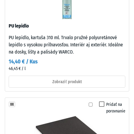
in
-
struktura
hodnota
stupnice
PU lepidlo
Nášľapná
vrstva
2
PU lepidlo, kartuša 310 ml. Trvalo pružné polyuretánové
s
=
lepidlo s vysokou priľnavosťou. Interiér aj exteriér. Ideálne
hrúbkou
na dosky, lišty a palisády WARCO.
780
približne
14,40 € / Kus
3,3
až
46,45 € / l
mm
840
je
Zobraziť produkt
kg/m³
z
nového
granulátu
Pridať na
XX
EPDM
porovnanie
(etylén-
/ 5
propylén-
dién
monomer),