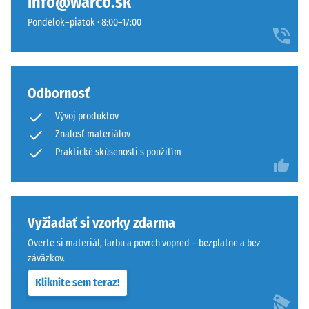
info@warco.sk
produktu
má
Pondelok–piatok · 8:00–17:00
používa
štandardnú
WARCO
objemovú
stupnicu
hustotu.
od
1
Odbornosť
Inštalácia
do
Vývoj produktov
–
5,
Spracovanie
Znalosť materiálov
pričom
–
Praktické skúsenosti s použitím
každá
Montáž
hodnota
stupnice
zodpovedá
Puzzle
Vyžiadať si vzorky zdarma
konkrétnemu
ozubenie
rozsahu
s
Overte si materiál, farbu a povrch vopred – bezplatne a bez
hustoty.
vlnitými
záväzkov.
Napríklad
zubami
Kliknite sem teraz!
hodnota
na
stupnice
všetkých