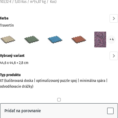
103,52 € / 5,03 Kus / m²
(
4,87
kg
/ Kus)
Farba
Travertín
Travertín
Anglický
Atlantik
Etna
Leva
+ 4
(active)
trávnik
Viac
Vybraný variant
informácií
o
44,6 x 44,6 × 2,8 cm
farbách?
Rozmery
Typ produktu
na
Zobraziť
XT (kalibrovaná doska | optimalizovaný puzzle spoj | minimálna spára |
prepravu
farebnú
odvodňovacie drážky)
485
paletu
x
(active)
Travertín
485
x
Pridať na porovnanie
28