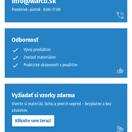
info@warco.sk
ozubenie
používa
Pondelok–piatok · 8:00–17:00
drží
WARCO
hornú
stupnicu
vrstvu
od
pohybovo-
1
Odbornosť
stabilne
do
a
5,
Vývoj produktov
zabraňuje
pričom
Znalosť materiálov
osovému
každá
Praktické skúsenosti s použitím
posunu.
hodnota
Pravouhlé
stupnice
hrany
zodpovedá
bez
konkrétnemu
Vyžiadať si vzorky zdarma
skosenia
rozsahu
vytvárajú
hustoty.
Overte si materiál, farbu a povrch vopred – bezplatne a bez
sotva
Napríklad
záväzkov.
viditeľnú
hodnota
Kliknite sem teraz!
vlasovú
stupnice
škáru
2