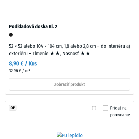
UV-
priemerný
stabilizovaným
akceptačný
polyuretánom.
uhol cca 16°,
Má
skupina R10
Podkladová doska Kl. 2
otvorenú
Tepelná
pórovú
izolácia
52 × 52 alebo 104 × 104 cm, 1,8 alebo 2,8 cm – do interiéru aj
štruktúru.
–
exteriéru – Tlmenie ★★, Nosnosť ★★
Nosná
Hodnota
vrstva
8,90 € / Kus
stupnice
pozostáva
3 =
32,96 € / m²
z
Tepelná
čierneho
vodivosť
Zobraziť produkt
cca 0,11
gumového
W/(m·K)
granulátu
strednej
Pridať na
OP
Mrazuvzdorný
zrnitosti
porovnanie
Zdanlivá
z
hustota
recyklovaných
pneumatík