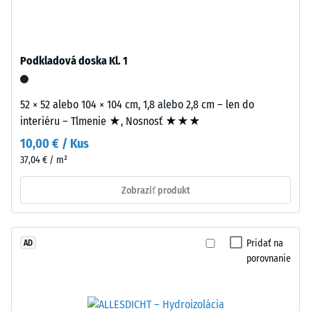
–
Zdanlivá
Spracovanie
hustota
–
materiálu
Montáž
Podkladová doska Kl. 1
opisuje
pomer
jeho
52 × 52 alebo 104 × 104 cm, 1,8 alebo 2,8 cm – len do
hmotnosti
interiéru – Tlmenie ★, Nosnosť ★★★
k
10,00 € / Kus
celkovému
37,04 € / m²
objemu,
Puzzle
vrátane
Zobraziť produkt
ozubenie
všetkých
s
pórov,
vlnitými
dutín
Pridať na
AD
zubami
a
porovnanie
na
vzduchových
všetkých
inklúzií.
stranách
Pri