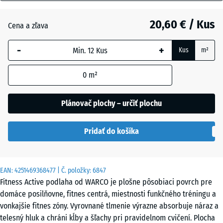
mm
Anglický
trávnik
20,60 € / Kus
Cena a zľava
Vybraná
dimenzia s
-
+
Kus
m²
modrým
Atlantik
orámovaním
0
m²
sa používa
na výpočet
Etna
potreby
Plánovač plochy – určiť plochu
(pokiaľ nie
je v údajoch
Levanduľa
Pridať do košíka
o produkte
uvedené
inak).
Ratan
EAN:
4251469368477
| Č. položky:
6847
44,6
Fitness Active podlaha od WARCO je plošne pôsobiaci povrch pre
x
domáce posilňovne, fitnes centrá, miestnosti funkčného tréningu a
44,6
Sivá
vonkajšie fitnes zóny. Vyrovnané tlmenie výrazne absorbuje náraz a
×
žula
telesný hluk a chráni kĺby a šľachy pri pravidelnom cvičení. Plocha