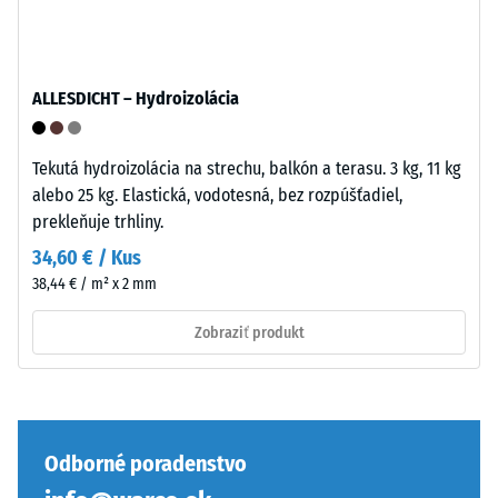
zaistí
produktoch
pevný
WARCO
spoj
sa
a
táto
ALLESDICHT – Hydroizolácia
bráni
hodnota
sklzávaniu
zvyčajne
ozubenia
pohybuje
Tekutá hydroizolácia na strechu, balkón a terasu. 3 kg, 11 kg
pri
medzi
alebo 25 kg. Elastická, vodotesná, bez rozpúšťadiel,
pohybe.
600
prekleňuje trhliny.
Vrchná
a
34,60 € / Kus
vrstva
1250
38,44 € / m² x 2 mm
v
kg/m³.
sendviči
Na
Zobraziť produkt
–
jasné
vrstva
znázornenie
sa
zdanlivej
položí
hustoty
na
konkrétneho
Odborné poradenstvo
seba,
produktu