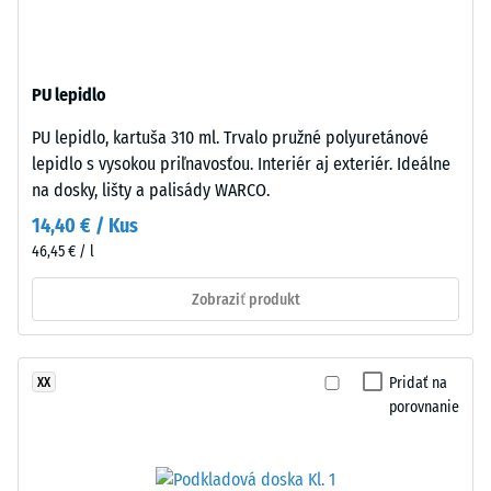
-
(ELT
hodnota
–
stupnice
End
PU lepidlo
of
2
Life
=
PU lepidlo, kartuša 310 ml. Trvalo pružné polyuretánové
Tyres),
lepidlo s vysokou priľnavosťou. Interiér aj exteriér. Ideálne
780
viazaného
na dosky, lišty a palisády WARCO.
polyuretánovým
až
14,40 € / Kus
spojivom.
840
46,45 € / l
Materiál
kg/m³
nosnej
Zobraziť produkt
vrstvy
má
štandardnú
Pridať na
XX
objemovú
/ 5
porovnanie
hustotu.
Inštalácia