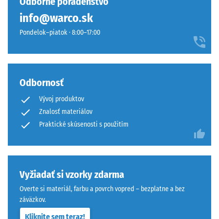
Odborné poradenstvo
rôznych
dlaždice
zariadení.
info@warco.sk
sotva
Tlaková
rozoznateľné,
Pondelok–piatok · 8:00–17:00
pevnosť
povrch
sa
pôsobí
stanovuje
súvislo
pomocou
a
Odbornosť
testovacej
jednotne
metódy
Vývoj produktov
bez
podľa
viditeľných
Znalosť materiálov
normy
spojovacích
Praktické skúsenosti s použitím
BS
línií.
7188:1998.
Elastickosť
Skúšobné
puzzle
teleso
systému
Vyžiadať si vzorky zdarma
s
umožňuje
povrchovou
Overte si materiál, farbu a povrch vopred – bezplatne a bez
malé
plochou
záväzkov.
pohyby
100
Kliknite sem teraz!
podkladu