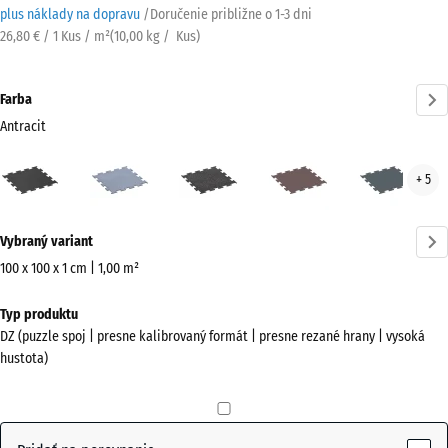
plus náklady na dopravu
/
Doručenie približne o
1-3 dni
26,80 € / 1 Kus / m²
(
10,00
kg
/ Kus)
Farba
Antracit
Antracit
Hmlistá
Lehko
Minerálna
Pap
+ 5
(active)
sivá
sivá
červená
zele
posypaná
Viac
Vybraný variant
informácií
o
100 x 100 x 1 cm | 1,00 m²
farbách?
Rozmery
Typ produktu
na
Zobraziť
DZ (puzzle spoj | presne kalibrovaný formát | presne rezané hrany | vysoká
prepravu
farebnú
hustota)
1060
paletu
x
(active)
Antracit
1060
x