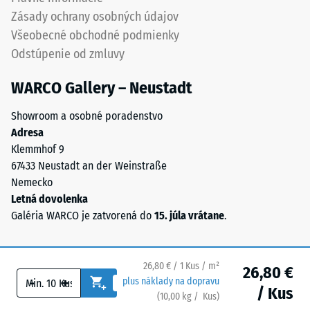
štruktúry.
sa
Zásady ochrany osobných údajov
Výrobok
meria
Všeobecné obchodné podmienky
spočíva
bezprostredne
celoplošne
Odstúpenie od zmluvy
po
na
aplikácii
WARCO Gallery – Neustadt
podklade.
zaťaženia
Toto
a
Showroom a osobné poradenstvo
prevedenie
následne
Adresa
nemá
v
Klemmhof 9
integrovanú
pravidelných
67433 Neustadt an der Weinstraße
drenáž
intervaloch
Nemecko
–
počas
Letná dovolenka
ak
24
Galéria WARCO je zatvorená do
15. júla vrátane
.
je
hodín
odvedenie
s
vody
cieľom
26,80 € / 1 Kus / m²
potrebné,
26,80 €
určiť
-
+
plus náklady na dopravu
je
/ Kus
trvalú
(
10,00
kg
/ Kus)
Bezpečné podlahy.
potrebné