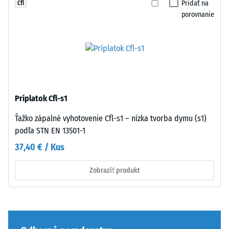
sú
Pridať na
Cfl
zaťaženiam.
hrany
porovnanie
Takéto
rezané
zaťaženie
pravouhlé
môže
–
vzniknúť
bez
napríklad
skosenia
pri
–
obuvi
Príplatok Cfl-s1
vzniká
s
iba
Ťažko zápalné vyhotovenie Cfl-s1 – nízka tvorba dymu (s1)
vysokými
sotva
podľa STN EN 13501-1
podpätkami,
viditeľná
nohách
37,40 € / Kus
vlasová
nábytku,
škára.
kvetináčoch
Zobraziť produkt
Pri
na
rovnakej
kolieskach
farebnej
alebo
úprave
podstavcoch
sú