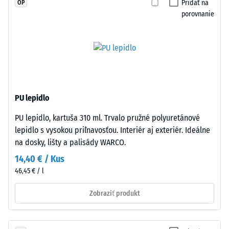
Pridať na
OP
určitej
orientovať
porovnanie
sily.
ľubovoľne
Malá
a
hĺbka
priložiť
vtlačenia
k
znamená
svojej
vysokú
susede.
tlakovú
Ozubenie
PU lepidlo
pevnosť,
tesne
zatiaľ
PU lepidlo, kartuša 310 ml. Trvalo pružné polyuretánové
zaklapne,
čo
lepidlo s vysokou priľnavosťou. Interiér aj exteriér. Ideálne
čím
väčšia
na dosky, lišty a palisády WARCO.
sa
hĺbka
vytvárajú
14,40 € / Kus
poukazuje
pevný,
46,45 € / l
na
mechanicky
nižšiu
Zobraziť produkt
stabilný
odolnosť
spoj.
voči
Pretože
bodovým