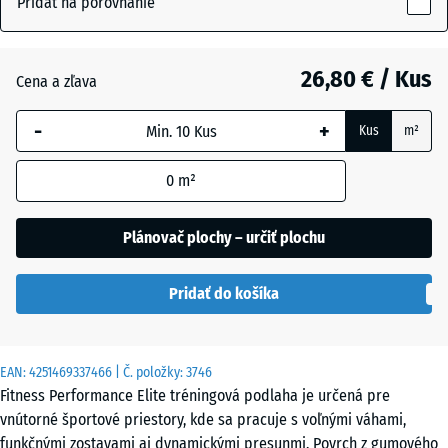
Pridať na porovnanie
10
mm
Hmlistá
+ 8,20 €
sivá
26,80 € / Kus
Cena a zľava
Vybraná
dimenzia s
-
+
Kus
m²
modrým
Lehko
orámovaním
sivá
+ 4,50 €
0
m²
sa používa
posypaná
na výpočet
potreby
Plánovač plochy – určiť plochu
(pokiaľ nie
Minerálna
je v údajoch
+ 6,20 €
červená
Pridať do košíka
o produkte
uvedené
inak).
Papraďová
EAN:
4251469337466
| Č. položky:
3746
+ 6,20 €
zelená
100
Fitness Performance Elite tréningová podlaha je určená pre
x
vnútorné športové priestory, kde sa pracuje s voľnými váhami,
100
funkčnými zostavami aj dynamickými presunmi. Povrch z gumového