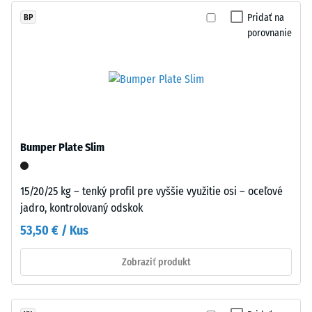
mm
Pridať na
BP
zvyšnej
porovnanie
preliačiny
po
24
hodinách
Dlaždice
odľahčenia
sú
Bumper Plate Slim
presne
(BS
vyrezané
7188)
z
15/20/25 kg – tenký profil pre vyššie využitie osi – oceľové
väčšieho
jadro, kontrolovaný odskok
štvorcového
53,50 € / Kus
formátu,
/ 5
pričom
Zobraziť produkt
puzzle
ozubenie
vzniká