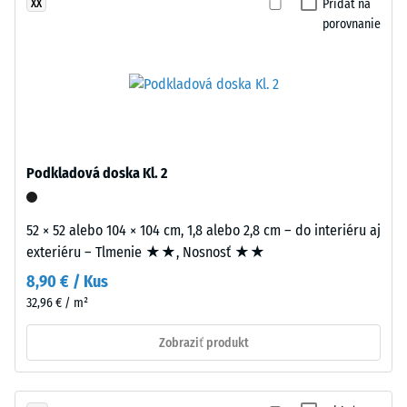
Pridať na
XX
na
Tlaková
porovnanie
všetkých
pevnosť
štyroch
materiálu
hranách.
opisuje
Ozubenie
jeho
je
odolnosť
tvarované
voči
tak,
Podkladová doska Kl. 2
lokálnemu
aby
zaťaženiu.
sa
Udáva,
dlaždice
52 × 52 alebo 104 × 104 cm, 1,8 alebo 2,8 cm – do interiéru aj
do
pasovali
exteriéru – Tlmenie ★★, Nosnosť ★★
akej
zo
8,90 € / Kus
miery
všetkých
32,96 € / m²
sa
strán.
materiál
Každú
Zobraziť produkt
deformuje
dlaždicu
pri
je
aplikácii
možné