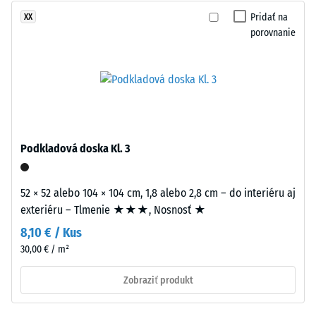
stupnice
a
Pridať na
XX
2 =
antracitových
porovnanie
Tepelná
variantoch
vodivosť
sa
cca 0,12
používa
W/(m·K)
transparentné
Tlaková
spojivo,
farebné
pevnosť
Podkladová doska Kl. 3
varianty
-
využívajú
Hodnota
pigmentované
52 × 52 alebo 104 × 104 cm, 1,8 alebo 2,8 cm – do interiéru aj
spojivo.
stupnice
exteriéru – Tlmenie ★★★, Nosnosť ★
5
8,10 € / Kus
Inštalácia
=
30,00 € / m²
–
cca
Spracovanie
Zobraziť produkt
0
–
Montáž