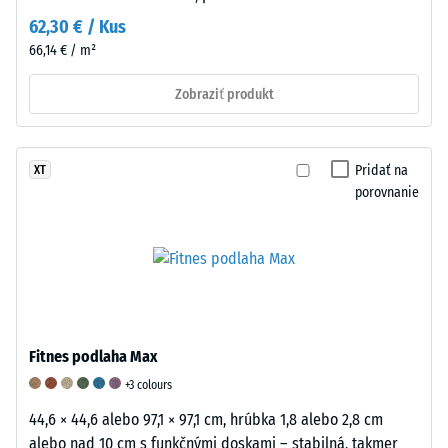
vtlačenia
sa
62,30 € / Kus
meria
66,14 € / m²
bezprostredne
Zobraziť produkt
po
aplikácii
zaťaženia
a
Pridať na
XT
následne
porovnanie
v
pravidelných
intervaloch
počas
24
hodín
Fitnes podlaha Max
s
cieľom
+3 colours
určiť
44,6 × 44,6 alebo 97,1 × 97,1 cm, hrúbka 1,8 alebo 2,8 cm
trvalú
alebo nad 10 cm s funkčnými doskami – stabilná, takmer