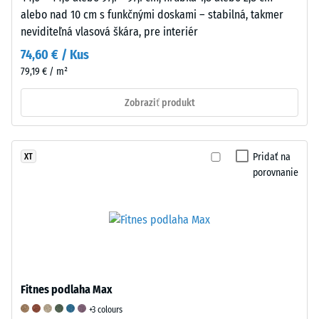
Táto
alebo nad 10 cm s funkčnými doskami – stabilná, takmer
požiadavka
neviditeľná vlasová škára, pre interiér
je
74,60 € / Kus
splnená
79,19 € / m²
pre
všetky
Zobraziť produkt
hodnoty
stupnice.
Výsledky
Pridať na
XT
testu
porovnanie
sa
klasifikujú
na
stupnici
od
1
do
Fitnes podlaha Max
5,
+3 colours