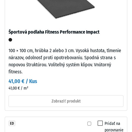
-
aj
hodnota
mestského
stupnice
prostredia.
5 = od
1000
Športová podlaha Fitness Performance Impact
kg/m³
Material
–
Tlmenie
100 × 100 cm, hrúbka 2 alebo 3 cm. Vysoká hustota, tlmenie
Sestava
nárazov,
nárazov, odolnosť proti opotrebovaniu. Spodná strana s
in
vibrácií a
nopovou štruktúrou. Voliteľný systém klipov. Vnútorný
krokového
struktura
fitness.
hluku –
Hodnota
41,00 € / Kus
Jemný
stupnice 5
41,00 € / m²
čierny
=
gumový
vynikajúce
Zobraziť produkt
granulát
tlmenie
z
Odolnosť
recyklovaných
proti oderu –
Pridať na
ED
pneumatík
Odolnosť
porovnanie