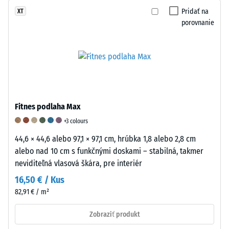
°C
na
normou
Pridať na
XT
hustotu
empirických
BS
porovnanie
približne
štúdiách
7188.
1
a
Vzorka
g/cm³.
porovnávacích
materiálu
WARCO
meraniach.
sa
vo
Elasticita
testuje
svojich
gumy
pomocou
produktoch
a
zariadenia
Fitnes podlaha Max
spracováva
jej
Taber
+3 colours
gumový
význam
Abraser,
44,6 × 44,6 alebo 97,1 × 97,1 cm, hrúbka 1,8 alebo 2,8 cm
granulát,
Guma
v
alebo nad 10 cm s funkčnými doskami – stabilná, takmer
ktorý
je
ktorom
neviditeľná vlasová škára, pre interiér
pochádza
zložená
dve
prevažne
z
štandardizované
16,50 € / Kus
z
dlhých
brúsne
82,91 € / m²
recyklovaných
elastických
kotúče
ojazdených
molekulárnych
pôsobia
Zobraziť produkt
pneumatík.
reťazcov,
na