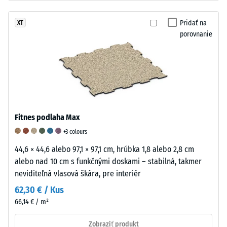
vytvára
Tlaková
tenký
Pridať na
XT
pevnosť
farebný
porovnanie
materiálu
film
opisuje
na
jeho
povrchu
odolnosť
granulátu.
voči
Povrch
lokálnemu
je
zaťaženiu.
Fitnes podlaha Max
protišmykový,
Udáva,
jemne
+3 colours
do
štruktúrovaný
44,6 × 44,6 alebo 97,1 × 97,1 cm, hrúbka 1,8 alebo 2,8 cm
akej
a
alebo nad 10 cm s funkčnými doskami – stabilná, takmer
miery
hodvábne
neviditeľná vlasová škára, pre interiér
sa
matný.
materiál
62,30 € / Kus
deformuje
66,14 € / m²
pri
aplikácii
Zobraziť produkt