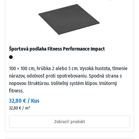
(ELT
proti
–
abrazívnemu
End
opotrebeniu –
of
Hodnota
stupnice 5 =
Life
"mimoriadna"
Tyres)
(BS 7188)
tvorí
Športová podlaha Fitness Performance Impact
tmavý
Tlaková
základ
pevnosť
povrchu.
100 × 100 cm, hrúbka 2 alebo 3 cm. Vysoká hustota, tlmenie
-
Ide
nárazov, odolnosť proti opotrebovaniu. Spodná strana s
o
Hodnota
nopovou štruktúrou. Voliteľný systém klipov. Vnútorný
zmes
fitness.
stupnice
prírodného
32,80 € / Kus
5
kaučuku
32,80 € / m²
NR
=
a
Zobraziť produkt
cca
styrén-
0
butadiénového