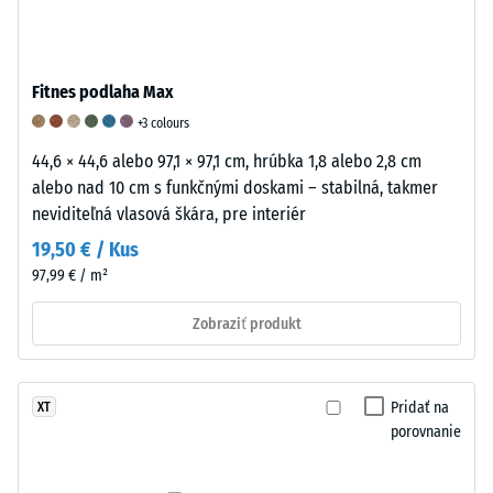
k
materiál,
celkovému
ktorý
Odolnosť
objemu,
sa
podlahovej
Fitnes podlaha Max
vrátane
vyznačuje
krytiny
všetkých
schopnosťou
proti
+3 colours
pórov,
deformovať
oderu
44,6 × 44,6 alebo 97,1 × 97,1 cm, hrúbka 1,8 alebo 2,8 cm
dutín
sa
opisuje
alebo nad 10 cm s funkčnými doskami – stabilná, takmer
a
pri
jej
neviditeľná vlasová škára, pre interiér
vzduchových
ťahovom
schopnosť
19,50 € / Kus
inklúzií.
alebo
odolávať
97,99 € / m²
Pri
tlakovom
úbytku
produktoch
zaťažení
materiálu
Zobraziť produkt
WARCO
a
v
sa
následne
dôsledku
táto
sa
trenia
Pridať na
XT
hodnota
vrátiť
alebo
porovnanie
zvyčajne
do
opotrebovania.
pohybuje
svojho
Tento