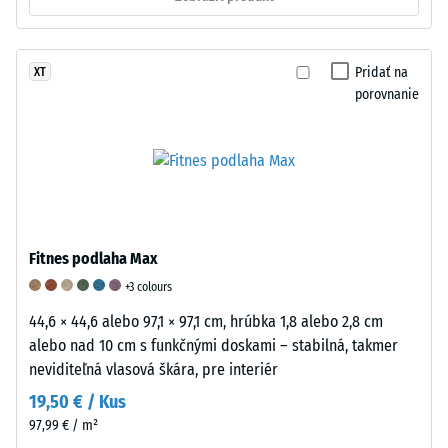
(NR)
stavu,
a
a
čo
po
má
materiálu
každom
fyzikálnu
zabezpečuje
testovacom
Pridať na
XT
porovnanie
hustotu
vysokú
cykle.
približne
pružnosť.
Rozdiel
1200
Táto
medzi
kg/m³.
elasticita
počiatočnou
Niektoré
umožňuje
hmotnosťou
produkty
efektívnu
a
WARCO
absorpciu
hmotnosťou
Fitnes podlaha Max
obsahujú
nárazov
po
navyše
a
teste
+3 colours
alebo
vibrácií.
predstavuje
44,6 × 44,6 alebo 97,1 × 97,1 cm, hrúbka 1,8 alebo 2,8 cm
výhradne
Tlmenie
prírastkovú
alebo nad 10 cm s funkčnými doskami – stabilná, takmer
novo
nárazov
stratu
neviditeľná vlasová škára, pre interiér
vyrobený
–
hmotnosti,
19,50 € / Kus
etylén-
absorpcia
ktorá
97,99 € / m²
propylén-
kinetickej
slúži