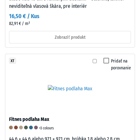
deformáciu.
neviditeľná vlasová škára, pre interiér
Okrem
16,50 € / Kus
toho
82,91 € / m²
sa
kontroluje,
Zobraziť produkt
či
materiál
v
Pridať na
XT
okolí
porovnanie
miesta
zaťaženia
zostáva
neporušený
–
bez
prasklín,
Fitnes podlaha Max
trhlín
+3 colours
alebo
dier.
44,6 × 44,6 alebo 97,1 × 97,1 cm, hrúbka 1,8 alebo 2,8 cm