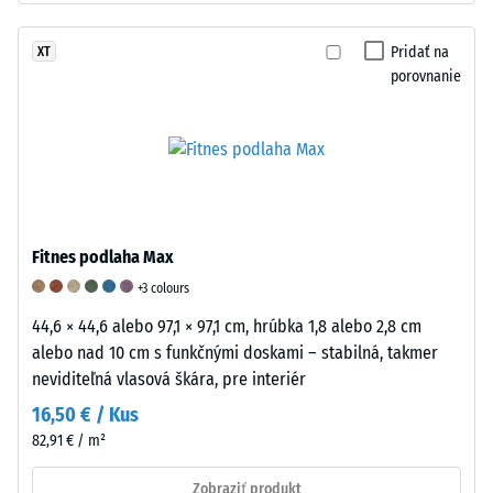
Tento
ktoré
vzorku
tzv.
sa
definovaným
Pridať na
XT
granulát
pri
tlakom
porovnanie
ELT
mechanickom
a
(End-
namáhaní
rýchlosťou
of-
dočasne
počas
Life
usporiadajú
stanoveného
Tyres)
do
počtu
pozostáva
štruktúry.
cyklov.
prevažne
Po
Na
Fitnes podlaha Max
zo
odstránení
posúdenie
+3 colours
styrén-
zaťaženia
miery
44,6 × 44,6 alebo 97,1 × 97,1 cm, hrúbka 1,8 alebo 2,8 cm
butadiénového
sa
opotrebovania
alebo nad 10 cm s funkčnými doskami – stabilná, takmer
kaučuku
vrátia
materiálu
neviditeľná vlasová škára, pre interiér
(SBR)
do
sa
16,50 € / Kus
a
svojho
vzorka
prírodného
pôvodného
váži
82,91 € / m²
kaučuku
neusporiadaného
pred
Zobraziť produkt