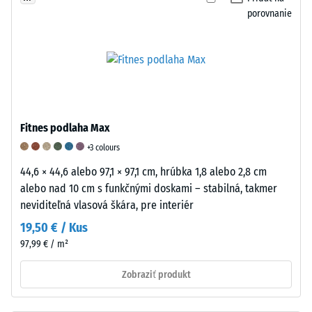
bez
1
vykonaných
porovnanie
zohľadnenia
predstavuje
na
dutín.
mierne,
reprezentatívnych
Vyjadruje
ale
výrobkoch,
sa
badateľné
ktoré
v
tlmenie,
sú
jednotkách,
zatiaľ
následne
ako
čo
interpolované.
Fitnes podlaha Max
sú
hodnota
Odolnosť
+3 colours
g/cm³
5
proti
alebo
označuje
oderu
44,6 × 44,6 alebo 97,1 × 97,1 cm, hrúbka 1,8 alebo 2,8 cm
kg/m³.
mimoriadne
sa
alebo nad 10 cm s funkčnými doskami – stabilná, takmer
Pre
vysokú
určuje
neviditeľná vlasová škára, pre interiér
porovnanie:
účinnosť
pomocou
19,50 € / Kus
voda
tlmenia.
štandardizovanej
97,99 € / m²
má
Táto
metódy
pri
klasifikácia
v
Zobraziť produkt
teplote
je
súlade
4
založená
s