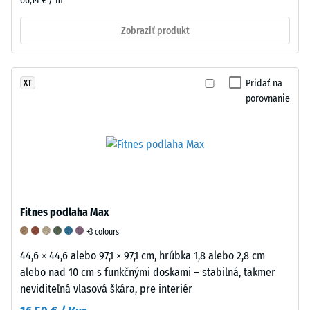
66,14 € / m²
rôznych
zariadení.
Zobraziť produkt
Tlaková
pevnosť
sa
Pridať na
XT
stanovuje
porovnanie
pomocou
testovacej
metódy
podľa
normy
BS
7188:1998.
Fitnes podlaha Max
Skúšobné
+3 colours
teleso
s
44,6 × 44,6 alebo 97,1 × 97,1 cm, hrúbka 1,8 alebo 2,8 cm
povrchovou
alebo nad 10 cm s funkčnými doskami – stabilná, takmer
plochou
neviditeľná vlasová škára, pre interiér
100