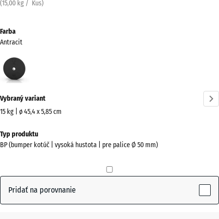
(
15,00
kg
/ Kus)
Farba
Antracit
Antracit
(active)
Vybraný variant
15 kg | ø 45,4 x 5,85 cm
Rozmery
Typ produktu
na
BP (bumper kotúč | vysoká hustota | pre palice Ø 50 mm)
prepravu
455
x
455
Pridať na porovnanie
x
59