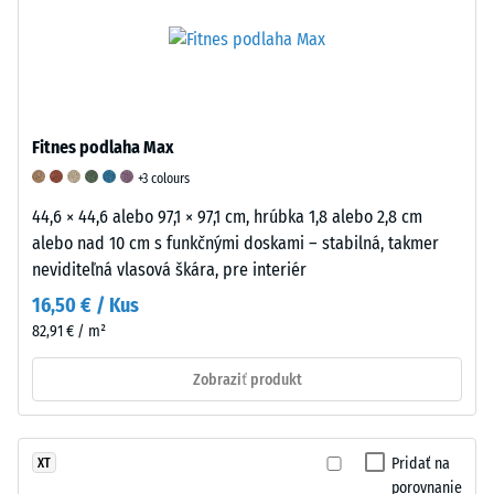
pričom
z
oderu
každá
gumového
sa
hodnota
granulátu
používa
stupnice
spájaného
stupnica
zodpovedá
polyuretánom
od
konkrétnemu
(PU)
1
Fitnes podlaha Max
rozsahu
sú
do
+3 colours
hustoty.
tlmiace
5.
44,6 × 44,6 alebo 97,1 × 97,1 cm, hrúbka 1,8 alebo 2,8 cm
Napríklad
vlastnosti
Hodnota
alebo nad 10 cm s funkčnými doskami – stabilná, takmer
hodnota
dodatočne
1
neviditeľná vlasová škára, pre interiér
stupnice
ovplyvnené
znamená
2
elastickým
splnenie
16,50 € / Kus
predstavuje
spojivom,
minimálnych
82,91 € / m²
zdanlivú
ako
požiadaviek
hustotu
aj
normy
Zobraziť produkt
medzi
štruktúrou
BS
780
a
7188,
a
hustotou
zatiaľ
Pridať na
XT
840
dosiek.
čo
porovnanie