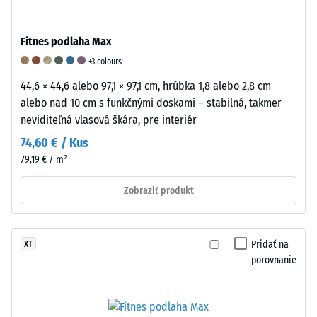
od
Hodnota
opotrebeniu
1000
stupnice
–
Fitnes podlaha Max
kg/m³
5
Hodnota
+3 colours
=
stupnice
44,6 × 44,6 alebo 97,1 × 97,1 cm, hrúbka 1,8 alebo 2,8 cm
vynikajúce
5
alebo nad 10 cm s funkčnými doskami – stabilná, takmer
neviditeľná vlasová škára, pre interiér
tlmenie
=
/ 5
74,60 € / Kus
"mimoriadna"
79,19 € / m²
(BS
Zobraziť produkt
7188)
/ 5
Zdanlivá
hustota
materiálu
Pridať na
XT
opisuje
porovnanie
/ 5
pomer
Guma
jeho
je
hmotnosti
elastický