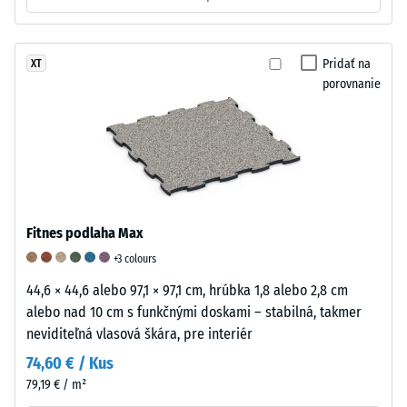
určitej
sily.
Malá
Pridať na
XT
hĺbka
porovnanie
vtlačenia
znamená
vysokú
tlakovú
pevnosť,
zatiaľ
Fitnes podlaha Max
čo
väčšia
+3 colours
hĺbka
44,6 × 44,6 alebo 97,1 × 97,1 cm, hrúbka 1,8 alebo 2,8 cm
poukazuje
alebo nad 10 cm s funkčnými doskami – stabilná, takmer
na
neviditeľná vlasová škára, pre interiér
nižšiu
74,60 € / Kus
odolnosť
79,19 € / m²
voči