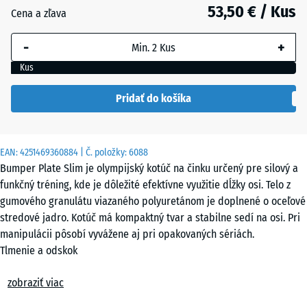
mm
53,50 € / Kus
Cena a zľava
Vybraná
-
+
dimenzia s
modrým
Kus
orámovaním
sa používa
Pridať do košíka
na výpočet
potreby
(pokiaľ nie
EAN:
4251469360884
| Č. položky:
6088
je v údajoch
Bumper Plate Slim je olympijský kotúč na činku určený pre silový a
o produkte
funkčný tréning, kde je dôležité efektívne využitie dĺžky osi. Telo z
uvedené
gumového granulátu viazaného polyuretánom je doplnené o oceľové
inak).
stredové jadro. Kotúč má kompaktný tvar a stabilne sedí na osi. Pri
manipulácii pôsobí vyvážene aj pri opakovaných sériách.
15
Tlmenie a odskok
kg |
Kotúč na činku sa pri dopade správa kontrolovane. Energia nárazu
ø
zobraziť viac
sa rozkladá v objeme gumového telesa, čím sa obmedzuje nežiaduci
45,4
odskok. Pri opakovaných zdvihoch reaguje kotúč rovnomerne a bez
x