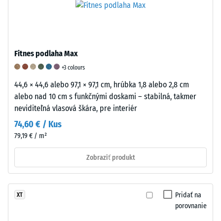
medzi
pôvodného
parameter
600
tvaru.
je
a
Táto
kľúčovým
1250
vlastnosť
faktorom
kg/m³.
robí
pri
Fitnes podlaha Max
Na
gumu
hodnotení
+3 colours
jasné
mimoriadne
trvanlivosti,
znázornenie
účinnou
funkčnosti
44,6 × 44,6 alebo 97,1 × 97,1 cm, hrúbka 1,8 alebo 2,8 cm
zdanlivej
pri
a
alebo nad 10 cm s funkčnými doskami – stabilná, takmer
hustoty
tlmení
kvality
neviditeľná vlasová škára, pre interiér
konkrétneho
nárazov,
podlahových
74,60 € / Kus
produktu
znižovaní
krytín
79,19 € / m²
používa
vibrácií
z
WARCO
a
gumového
Zobraziť produkt
stupnicu
izolácii
granulátu.
od
krokového
Na
1
hluku.
klasifikáciu
Pridať na
XT
do
Pri
odolnosti
porovnanie
5,
výrobkoch
proti