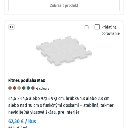
bodovým
Zobraziť produkt
zaťaženiam.
Takéto
zaťaženie
Pridať na
XT
môže
porovnanie
vzniknúť
napríklad
pri
obuvi
s
vysokými
podpätkami,
Fitnes podlaha Max
nohách
+3 colours
nábytku,
kvetináčoch
44,6 × 44,6 alebo 97,1 × 97,1 cm, hrúbka 1,8 alebo 2,8 cm
na
alebo nad 10 cm s funkčnými doskami – stabilná, takmer
kolieskach
neviditeľná vlasová škára, pre interiér
alebo
62,30 € / Kus
podstavcoch