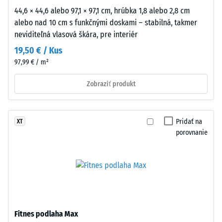
pričom
44,6 × 44,6 alebo 97,1 × 97,1 cm, hrúbka 1,8 alebo 2,8 cm
hodnota
alebo nad 10 cm s funkčnými doskami – stabilná, takmer
1
neviditeľná vlasová škára, pre interiér
zodpovedá
zvyšnej
19,50 € / Kus
hĺbke
97,99 € / m²
vtlačenia
približne
Zobraziť produkt
1
mm
a
Pridať na
XT
hodnota
porovnanie
5
znamená
úplné
obnovenie
pôvodného
tvaru
Fitnes podlaha Max
bez