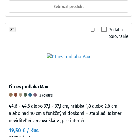
diénový
energie
ako
Zobraziť produkt
kaučuk
Guma
meradlo
(EPDM)
dokáže
opotrebovania.
s
absorbovať
Okrem
Pridať na
XT
hustotou
kinetickú
toho
porovnanie
približne
energiu
sa
1600
deformáciou
hodnotí
kg/m³.
a
starnutie
Keďže
premieňať
materiálu
produkty
ju
v
WARCO
na
atmosférických
nie
teplo.
podmienkach
Fitnes podlaha Max
sú
Pri
a
+3 colours
vyrobené
náraze
jeho
z
sa
správanie
44,6 × 44,6 alebo 97,1 × 97,1 cm, hrúbka 1,8 alebo 2,8 cm
masívnej
materiál
pri
alebo nad 10 cm s funkčnými doskami – stabilná, takmer
gumy,
deformuje,
postupnom
neviditeľná vlasová škára, pre interiér
ale
čím
opotrebovaní
19,50 € / Kus
zo
znižuje
počas