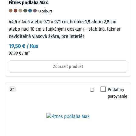
Fitnes podlaha Max
vhodnosti
+3 colours
podlahy
WARCO
44,6 × 44,6 alebo 97,1 × 97,1 cm, hrúbka 1,8 alebo 2,8 cm
pre
alebo nad 10 cm s funkčnými doskami – stabilná, takmer
konkrétne
neviditeľná vlasová škára, pre interiér
použitie
19,50 € / Kus
sa
97,99 € / m²
odporúča
vykonať
Zobraziť produkt
praktický
test
na
Pridať na
XT
vzorke
porovnanie
materiálu
priamo
na
mieste.
To