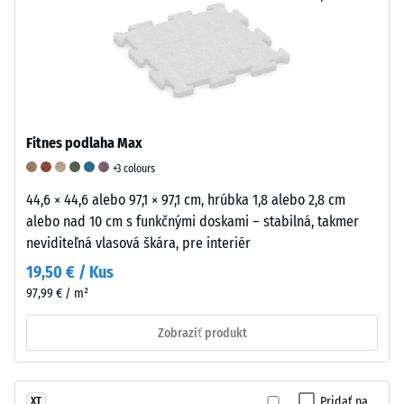
kg/m³.
Na
hodnota
Fyzikálna
hodnotenie
5
hustota,
elastických,
označuje
známa
nárazových
vynikajúcu
aj
a
odolnosť
ako
vibračných
proti
Fitnes podlaha Max
hmotnostná
tlmiacich
oderu
hustota,
vlastností
v
+3 colours
naopak
gumových
súlade
44,6 × 44,6 alebo 97,1 × 97,1 cm, hrúbka 1,8 alebo 2,8 cm
udáva
výrobkov
s
alebo nad 10 cm s funkčnými doskami – stabilná, takmer
pomer
sa
týmto
neviditeľná vlasová škára, pre interiér
medzi
používa
štandardom.
19,50 € / Kus
hmotnosťou
stupnica
Klasifikácia
97,99 € / m²
látky
od
je
a
1
založená
Zobraziť produkt
jej
do
na
čistým
5.
výsledkoch
objemom
Hodnota
testov
Pridať na
XT