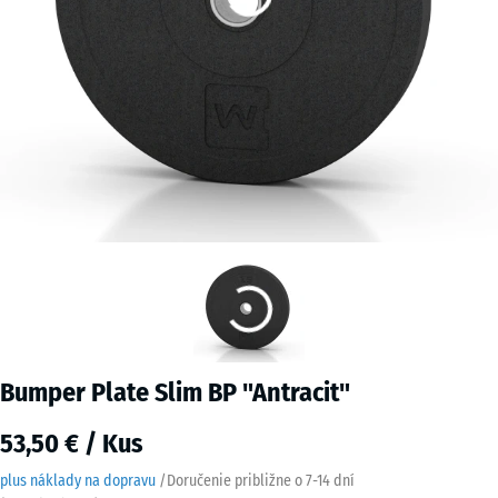
Bumper Plate Slim BP "Antracit"
53,50 € / Kus
plus náklady na dopravu
/
Doručenie približne o
7-14 dní