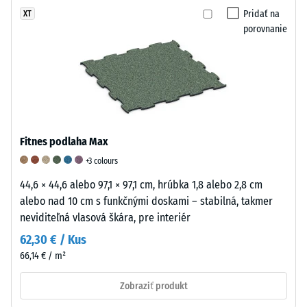
kaučuku
mm
Pridať na
XT
SBR,
zvyšnej
porovnanie
spojenú
preliačiny
polyuretánovým
spojivom.
po
Pri
24
čiernych
hodinách
a
antracitových
odľahčenia
Fitnes podlaha Max
variantoch
(BS
+3 colours
sa
7188)
44,6 × 44,6 alebo 97,1 × 97,1 cm, hrúbka 1,8 alebo 2,8 cm
používa
alebo nad 10 cm s funkčnými doskami – stabilná, takmer
transparentné
neviditeľná vlasová škára, pre interiér
spojivo,
pri
62,30 € / Kus
farebných
/ 5
66,14 € / m²
pigmentované
spojivo,
Zobraziť produkt
ktoré