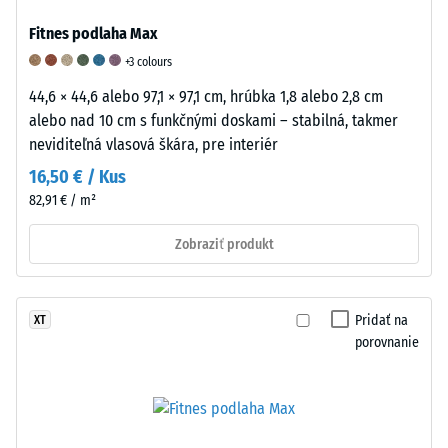
umožní
spoľahlivé
Fitnes podlaha Max
hodnotenie
+3 colours
tlakovej
44,6 × 44,6 alebo 97,1 × 97,1 cm, hrúbka 1,8 alebo 2,8 cm
pevnosti
alebo nad 10 cm s funkčnými doskami – stabilná, takmer
v
neviditeľná vlasová škára, pre interiér
reálnych
podmienkach.
16,50 € / Kus
82,91 € / m²
Zdanlivá
Tlmenie
Odolnosť
Zobraziť produkt
hustota
nárazov,
proti
-
vibrácií
oderu
Pridať na
XT
hodnota
a
–
porovnanie
stupnice
krokového
Odolnosť
5
hluku
proti
=
–
abrazívnemu