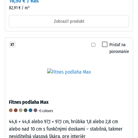
16,50 € / Kus
mm²
82,91 € / m²
(čo
zodpovedá
Zobraziť produkt
1
cm²)
sa
Pridať na
XT
pritlačí
porovnanie
na
vzorku
materiálu
silou
1000
N
(približne
Fitnes podlaha Max
105
+3 colours
kg).
44,6 × 44,6 alebo 97,1 × 97,1 cm, hrúbka 1,8 alebo 2,8 cm
Výsledná
alebo nad 10 cm s funkčnými doskami – stabilná, takmer
hĺbka
neviditeľná vlasová škára, pre interiér