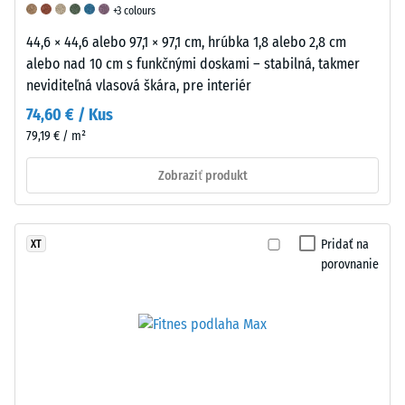
zvyškového
+3 colours
vtlačenia.
44,6 × 44,6 alebo 97,1 × 97,1 cm, hrúbka 1,8 alebo 2,8 cm
Uvedená
alebo nad 10 cm s funkčnými doskami – stabilná, takmer
hodnota
neviditeľná vlasová škára, pre interiér
stupnice
74,60 € / Kus
je
79,19 € / m²
interpolovaná
na
Zobraziť produkt
základe
výsledkov
testov
Pridať na
XT
vykonaných
porovnanie
na
reprezentatívnych
vzorkách
daného
produktu.
Na
posúdenie