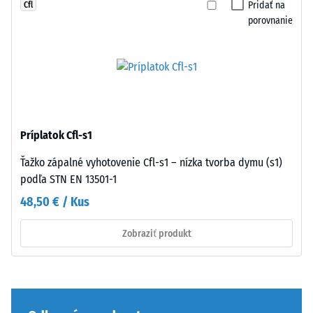
rôznych
Pridať na
Cfl
rozoznateľné,
zariadení.
porovnanie
povrch
Tlaková
pôsobí
pevnosť
súvislo
sa
a
stanovuje
jednotne
pomocou
bez
testovacej
viditeľných
metódy
Príplatok Cfl-s1
spojovacích
podľa
línií.
Ťažko zápalné vyhotovenie Cfl-s1 – nízka tvorba dymu (s1)
normy
Elastickosť
podľa STN EN 13501-1
BS
puzzle
48,50 € / Kus
7188:1998.
systému
Skúšobné
umožňuje
Zobraziť produkt
teleso
malé
s
pohyby
povrchovou
podkladu
plochou
bez
100
porušenia