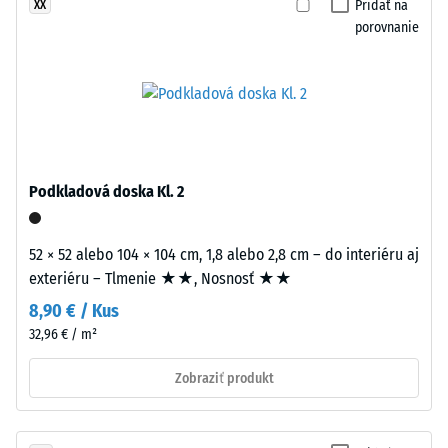
Pridať na
XX
určitej
a
porovnanie
sily.
priložiť
Malá
k
hĺbka
svojej
vtlačenia
susede.
znamená
Ozubenie
vysokú
tesne
tlakovú
zaklapne,
Podkladová doska Kl. 2
pevnosť,
čím
zatiaľ
sa
čo
52 × 52 alebo 104 × 104 cm, 1,8 alebo 2,8 cm – do interiéru aj
vytvárajú
väčšia
exteriéru – Tlmenie ★★, Nosnosť ★★
pevný,
hĺbka
mechanicky
8,90 € / Kus
poukazuje
stabilný
32,96 € / m²
na
spoj.
nižšiu
Zobraziť produkt
Pretože
odolnosť
sú
voči
hrany
bodovým