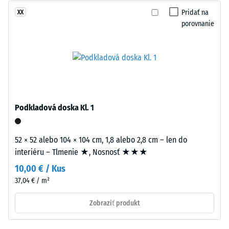
stupnice
prevažne
Pridať na
XX
2 =
čiernom,
porovnanie
Tepelná
jemne
vodivosť
štruktúrovanom
cca 0,12
povrchu
W/(m·K)
viditeľné
Tlaková
ako
jemné
pevnosť
Podkladová doska Kl. 1
bodové
-
akcenty.
Hodnota
52 × 52 alebo 104 × 104 cm, 1,8 alebo 2,8 cm – len do
stupnice
interiéru – Tlmenie ★, Nosnosť ★★★
Inštalácia
5
–
10,00 € / Kus
Spracovanie
=
37,04 € / m²
–
cca
Montáž
Zobraziť produkt
0