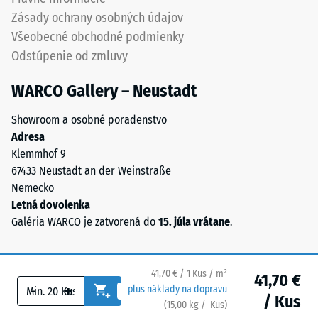
deformáciu.
stavebnými
Zásady ochrany osobných údajov
Okrem
opatreniami.
toho
Všeobecné obchodné podmienky
Pokládka
sa
Odstúpenie od zmluvy
sa
kontroluje,
vykonáva
či
WARCO Gallery – Neustadt
na
materiál
trvalo
Showroom a osobné poradenstvo
v
únosný
Adresa
okolí
podklad.
Klemmhof 9
miesta
Pozri
67433 Neustadt an der Weinstraße
zaťaženia
návod
Nemecko
zostáva
na
Letná dovolenka
neporušený
montáž.
Galéria WARCO je zatvorená do
15. júla vrátane
.
–
bez
prasklín,
trhlín
41,70 € / 1 Kus / m²
41,70 €
-
+
plus náklady na dopravu
alebo
/ Kus
(
15,00
kg
/ Kus)
Bezpečné podlahy.
dier.