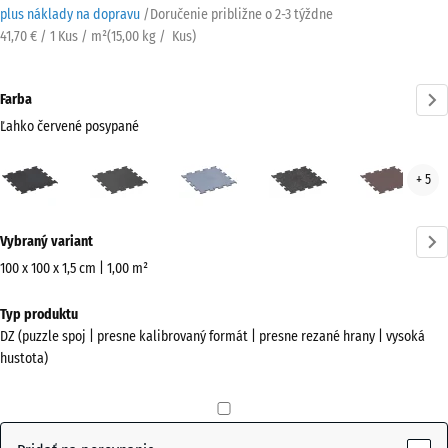
plus náklady na dopravu
/
Doručenie približne o
2-3 týždne
41,70 € / 1 Kus / m²
(
15,00
kg
/ Kus)
Farba
Ľahko červené posypané
Ľahko
Antracit
Hmlistá
Lehko
Mine
+ 5
červené
sivá
sivá
červ
posypané
posypaná
Viac
(active)
Vybraný variant
informácií
o
100 x 100 x 1,5 cm | 1,00 m²
farbách?
Rozmery
Typ produktu
na
Zobraziť
DZ (puzzle spoj | presne kalibrovaný formát | presne rezané hrany | vysoká
prepravu
farebnú
hustota)
1060
paletu
x
Ľahko
1060
červené
x