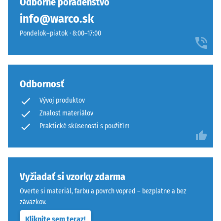
Odborné poradenstvo
mm²
plochy.
(čo
info@warco.sk
zodpovedá
Pondelok–piatok · 8:00–17:00
Štruktúra
1
spodnej
cm²)
strany
sa
pritlačí
Odbornosť
na
vzorku
Vývoj produktov
materiálu
Znalosť materiálov
silou
Praktické skúsenosti s použitím
Spodná
1000
strana
N
je
(približne
rovná
105
bez
Vyžiadať si vzorky zdarma
kg).
vtlačenej
Overte si materiál, farbu a povrch vopred – bezplatne a bez
Výsledná
štruktúry.
záväzkov.
hĺbka
Výrobok
vtlačenia
Kliknite sem teraz!