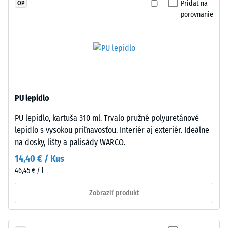
rezané
Pridať na
OP
zaťaženiam.
pravouhlé
porovnanie
Takéto
–
zaťaženie
bez
môže
skosenia
vzniknúť
–
napríklad
vzniká
pri
iba
obuvi
PU lepidlo
sotva
s
viditeľná
PU lepidlo, kartuša 310 ml. Trvalo pružné polyuretánové
vysokými
vlasová
lepidlo s vysokou priľnavosťou. Interiér aj exteriér. Ideálne
podpätkami,
škára.
na dosky, lišty a palisády WARCO.
nohách
Pri
nábytku,
14,40 € / Kus
rovnakej
kvetináčoch
46,45 € / l
farebnej
na
úprave
kolieskach
Zobraziť produkt
sú
alebo
dlaždice
podstavcoch
sotva