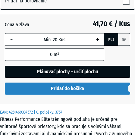
Pridať na porovnanie
(active)
posypané
15
mm
41,70 € / Kus
Cena a zľava
Vybraná
Antracit
- 7,00 €
dimenzia s
-
+
Kus
m²
modrým
orámovaním
Hmlistá
+ 8,30 €
0
m²
sa používa
sivá
na výpočet
potreby
Plánovač plochy – určiť plochu
(pokiaľ nie
Lehko
je v údajoch
sivá
Pridať do košíka
o produkte
posypaná
uvedené
inak).
EAN:
4251469337572
| Č. položky:
3757
Minerálna
100
Fitness Performance Elite tréningová podlaha je určená pre
+ 2,20 €
červená
x
vnútorné športové priestory, kde sa pracuje s voľnými váhami,
100
funkčnými zostavami aj dynamickými presunmi. Povrch z gumového