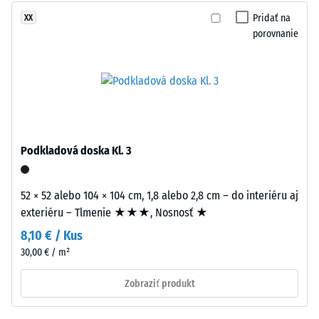
mm
Pridať na
XX
zvyšnej
porovnanie
preliačiny
po
Dlaždice
24
sú
hodinách
presne
odľahčenia
vyrezané
Podkladová doska Kl. 3
z
(BS
väčšieho
7188)
štvorcového
52 × 52 alebo 104 × 104 cm, 1,8 alebo 2,8 cm – do interiéru aj
formátu,
exteriéru – Tlmenie ★★★, Nosnosť ★
pričom
8,10 € / Kus
puzzle
30,00 € / m²
/ 5
ozubenie
vzniká
Zobraziť produkt
na
všetkých