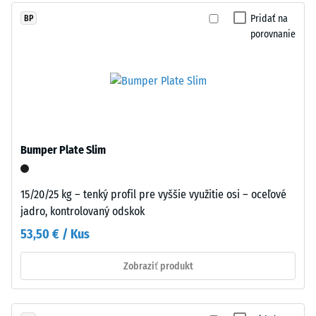
štyroch
Tlaková
Pridať na
BP
hranách.
pevnosť
porovnanie
Ozubenie
materiálu
je
opisuje
tvarované
jeho
tak,
odolnosť
aby
voči
sa
lokálnemu
dlaždice
Bumper Plate Slim
zaťaženiu.
pasovali
Udáva,
zo
do
15/20/25 kg – tenký profil pre vyššie využitie osi – oceľové
všetkých
akej
jadro, kontrolovaný odskok
strán.
miery
Každú
53,50 € / Kus
sa
dlaždicu
materiál
je
Zobraziť produkt
deformuje
možné
pri
orientovať
aplikácii
ľubovoľne