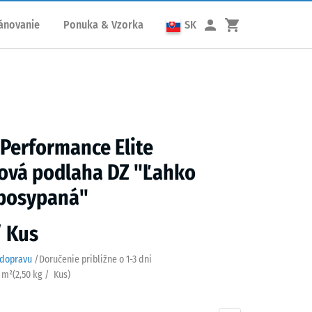
ánovanie
Ponuka & Vzorka
SK
 Performance Elite
ová podlaha DZ "Ľahko
posypaná"
/ Kus
 dopravu
/
Doručenie približne o
1-3 dni
/ m²
(
2,50
kg
/ Kus)