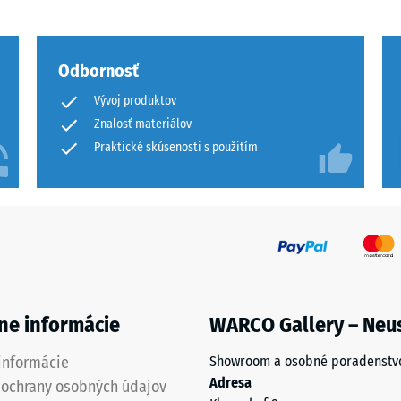
Odbornosť
Vývoj produktov
Znalosť materiálov
a
Praktické skúsenosti s použitím
á
ne informácie
WARCO Gallery – Neu
je
informácie
Showroom a osobné poradenstv
Adresa
 ochrany osobných údajov