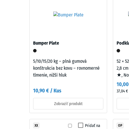
sa uplatňuje najmä vo fitness priestoroch nad ob
–
0
strešných terasách, ak vibrácie prechádzajú prepo
Sestava
mm
sa kladú voľne na seba. Stavebnoakustické posúde
in
konštrukcie vrátane ciest prenosu, nie na samosta
struktura
zvyšn
prelia
po
Bumper Plate
Podkla
24
Jemný
čierny
hodin
5/10/15/20 kg – plná gumová
52 × 5
granulát
konštrukcia bez kovu – rovnomerné
2,8 cm
odľah
ELT
tlmenie, nižší hluk
★, N
(BS
z
10,00
recyklovaných
7188)
10,90 € / Kus
37,04 €
pneumatík
je
Zobraziť produkt
doplnený
približne
5 / 5
o
Pridať na
XX
OP
10