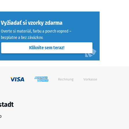
Vyžiadať si vzorky zdarma
Overte si materiál, farbu a povrch vopred –
bezplatne a bez záväzkov.
Kliknite sem teraz!
stadt
o