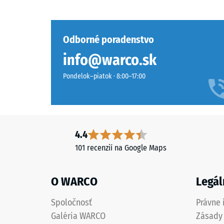
drží
pri
zmes
aplikácii
pohromade.
určitej
Odborné poradenstvo
Farebné
sily.
častice
Malá
info@warco.sk
EPDM
hĺbka
zostávajú
vtlačeni
Pondelok–piatok · 8:00–17:00
v
znamen
prevažne
vysokú
čiernom,
tlakovú
jemne
pevnosť,
4.4
štruktúrovanom
zatiaľ
povrchu
čo
101 recenzií na Google Maps
viditeľné
väčšia
ako
hĺbka
O WARCO
Legál
jemné
poukazu
bodové
na
Spoločnosť
Právne 
akcenty.
nižšiu
Galéria WARCO
Zásady
odolnosť