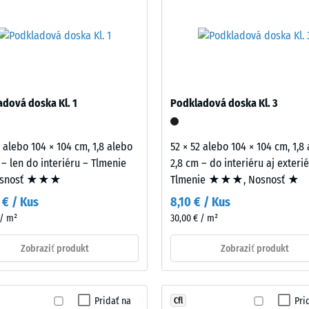
ývanými podlažiami. Do úvahy prichádza aj na balkónoch, pavlačiach 
jenými stavebnými konštrukciami do využívaných priestorov. Všetky 
nie podľa normy STN 73 0532 sa vzťahuje na celú skladbu stavebnej
tnú dlaždicu.
ej
činy
dová doska Kl. 1
Podkladová doska Kl. 3
ách
2 alebo 104 × 104 cm, 1,8 alebo
52 × 52 alebo 104 × 104 cm, 1,8
 – len do interiéru – Tlmenie
2,8 cm – do interiéru aj exteri
čenia
osnosť ★★★
Tlmenie ★★★, Nosnosť ★
 € / Kus
8,10 € / Kus
 / m²
30,00 € / m²
Zobraziť produkt
Zobraziť produkt
Pridať na
Pri
Cfl