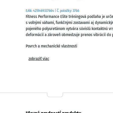
EAN:
4251469337664
| Č. položky:
3766
Fitness Performance Elite tréningová podlaha je urč
s voľnými váhami, funkčnými zostavami aj dynamick
pojeného polyuretánom vytvára súvislú kontaktnú vrs
deformácií a zároveň obmedzuje prenos vibrácií do 
Povrch a mechanické vlastnosti
Štruktúra povrchu zabezpečuje stabilný kontakt obuvi
zobraziť viac
dopadoch činiek alebo kettlebelov sa energia rozkla
podkladu. Podlaha si zachováva rovnomerné správanie
Pri intervalových zostavách s opakovanými dopadmi 
„vybehania“ miest, čím sa eliminuje rozdiel v kontakt
dynamických cvikov zostáva kontakt predvídateľný a
Konštrukcia a výroba
Dosky sa vyrábajú z väčších blokov, ktoré sa po vytv