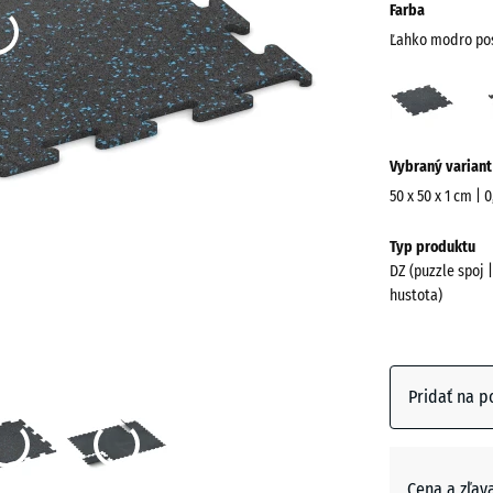
Farba
Ľahko modro po
Ľahk
modr
posy
Viac
(acti
Vybraný variant
informácií
o
50 x 50 x 1 cm | 
farbách?
Rozmery
Typ produktu
na
Zobraziť
DZ (puzzle spoj 
prepravu
farebnú
hustota)
530
paletu
x
Ľahko
530
modro
x
Pridať na p
posypa
10
mm
Vybraná
Cena a zľav