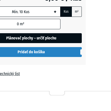
- 1,10 €
+
Kus
m²
m
+ 1,90 €
0
m²
Plánovač plochy – určiť plochu
h
Pridať do košíka
ná
echnický list
na
+ 0,40 €
ová
+ 0,40 €