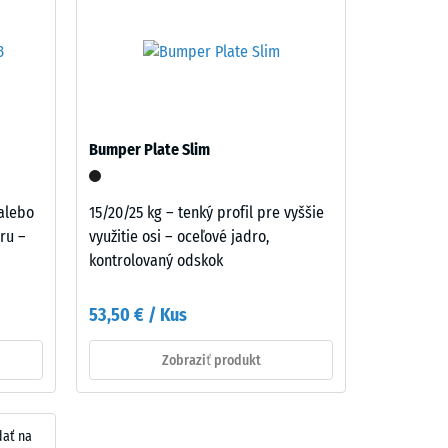
a
vrstvy
Bumper Plate Slim
 alebo
15/20/25 kg – tenký profil pre vyššie
éru –
využitie osi – oceľové jadro,
kontrolovaný odskok
53,50 € / Kus
Zobraziť produkt
dať na