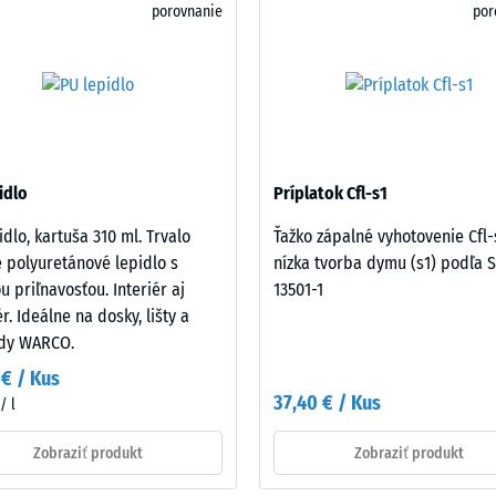
porovnanie
por
u
idlo
Príplatok Cfl-s1
idlo, kartuša 310 ml. Trvalo
Ťažko zápalné vyhotovenie Cfl-
 polyuretánové lepidlo s
nízka tvorba dymu (s1) podľa 
mu
u priľnavosťou. Interiér aj
13501-1
u.
r. Ideálne na dosky, lišty a
ády WARCO.
 € / Kus
37,40 € / Kus
/ l
Zobraziť produkt
Zobraziť produkt
je