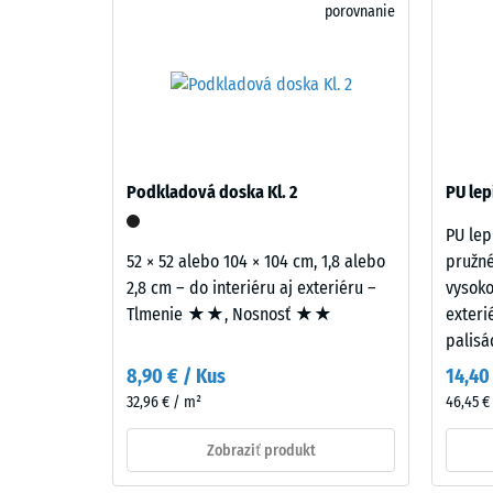
porovnanie
%
farebného
granulátu
Tlaková
EPDM.
pevnosť
EPDM
materiál
(etylén-
opisuje
propylén-
jeho
Podkladová doska Kl. 2
PU lep
dién
odolnosť
PU lep
monomer)
voči
52 × 52 alebo 104 × 104 cm, 1,8 alebo
pružné
je
lokálne
2,8 cm – do interiéru aj exteriéru –
vysoko
syntetický
zaťaženi
Tlmenie ★★, Nosnosť ★★
exterié
kaučuk
Udáva,
palis
pigmentovaný
do
v
akej
8,90 € / Kus
14,40
celej
miery
32,96 € / m²
46,45 € 
hmote.
sa
Polyuretánové
materiál
Zobraziť produkt
spojivo
deformu