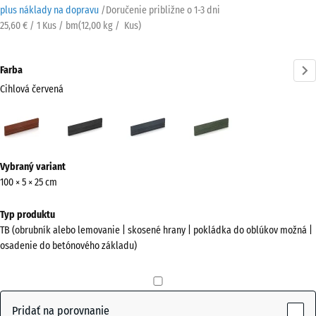
plus náklady na dopravu
/
Doručenie približne o
1-3 dni
25,60 € / 1 Kus / bm
(
12,00
kg
/ Kus)
Farba
Cihlová červená
Cihlová
Antracit
Bridlicová
Trávovo
červená
sivá
zelená
(active)
Viac
Vybraný variant
informácií
100 × 5 × 25 cm
o
farbách?
Typ produktu
TB (obrubník alebo lemovanie | skosené hrany | pokládka do oblúkov možná |
Zobraziť
osadenie do betónového základu)
farebnú
paletu
Cihlová
Pridať na porovnanie
(active)
červená