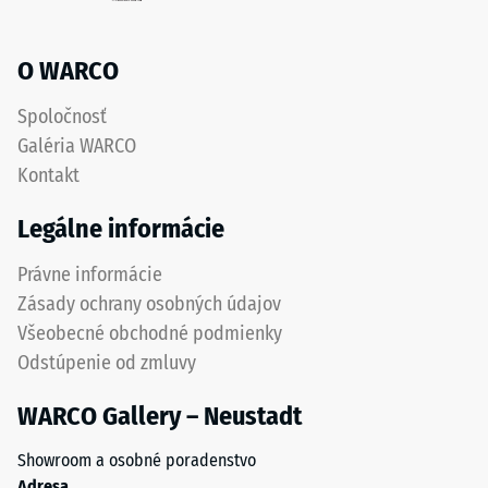
Tepelná
Life
izolácia
Tyres“
–
O WARCO
a
Hodnota
stupnice
označuje
Spoločnosť
5 =
gumu
Galéria WARCO
Tepelná
získanú
vodivosť
Kontakt
recykláciou
cca 0,07
vyradených
W/(m·K)
Legálne informácie
pneumatík.
Tlaková
Z
Právne informácie
chemického
pevnosť
Zásady ochrany osobných údajov
hľadiska
-
Všeobecné obchodné podmienky
ide
Hodnota
o
Odstúpenie od zmluvy
zmes
stupnice
WARCO Gallery – Neustadt
prírodného
4
kaučuku
=
Showroom a osobné poradenstvo
(NR)
Adresa