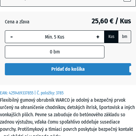
25,60 € / Kus
Antracit
- 0,40 €
Cena a zľava
-
+
Kus
bm
Bridlicová
sivá
0
bm
Pridať do košíka
Trávovo
zelená
EAN:
4251469337855
| Č. položky:
3785
Flexibilný gumový obrubník WARCO je odolný a bezpečný prvok
určený na ohraničenie chodníkov, detských ihrísk, športovísk a iných
vonkajších plôch. Pevne sa zabuduje do betónového základu so
zadnou výstužou, vďaka čomu spoľahlivo oddeľuje susediace
povrchy. Protišmykový a tlmiaci povrch poskytuje bezpečný kontakt