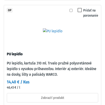
UV-
Priepustnosť
stabilizovaným
vody (EN
Pridať na
OP
polyuretánom.
12616) –
porovnanie
Vrstva
Trieda 5 =
má
Infiltrácia
cca 1000
otvorenú
mm/h (1000
pórovú
l/h/m²)
štruktúru.
Nosná
Protišmykovosť
časť
(EN 16165) –
PU lepidlo
pozostáva
Hodnota
PU lepidlo, kartuša 310 ml. Trvalo pružné polyuretánové
z
stupnice 4 =
lepidlo s vysokou priľnavosťou. Interiér aj exteriér. Ideálne
priemerný
hrubého
akceptačný
na dosky, lišty a palisády WARCO.
čierneho
uhol cca 16°,
gumového
14,40 € / Kus
skupina R10
granulátu
46,45 € / l
z
Tepelná
recyklovaných
Zobraziť produkt
izolácia
pneumatík
–