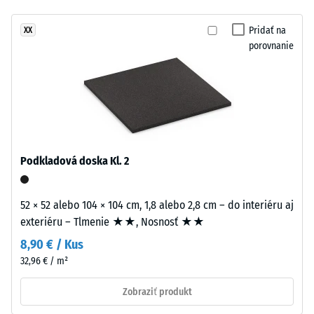
komfortné
mm
tlmenie
Pridať na
XX
hrubú
Trieda
porovnanie
nášľapnú
protišmykovosti
vrstvu
DS (EN 14041) -
z
Hodnota
nového
stupnice 4 =
granulátu
Koeficient
EPDM
trenia cca 0,53
(etylén-
Podkladová doska Kl. 2
Odolnosť
propylén-
proti oderu
dién
– Odolnosť
monomer),
52 × 52 alebo 104 × 104 cm, 1,8 alebo 2,8 cm – do interiéru aj
proti
pigmentovaného
exteriéru – Tlmenie ★★, Nosnosť ★★
abrazívnemu
v
opotrebeniu
8,90 € / Kus
celej
– Hodnota
32,96 € / m²
hmote
stupnice 2 =
"dobrá" (BS
a
Zobraziť produkt
7188)
spojeného