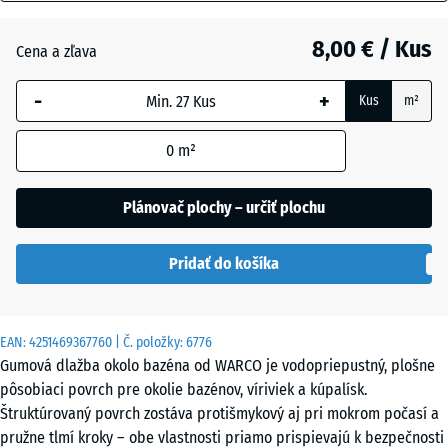
mm
Anglický
trávnik
8,00 € / Kus
Cena a zľava
Vybraná
dimenzia s
-
+
Kus
m²
modrým
Etna
orámovaním
0
m²
sa používa
na výpočet
Levanduľa
potreby
Plánovač plochy – určiť plochu
(pokiaľ nie
je v údajoch
Ratan
Pridať do košíka
o produkte
uvedené
inak).
Sivá
EAN:
4251469367760
| Č. položky:
6776
28,9
žula
Gumová dlažba okolo bazéna od WARCO je vodopriepustný, plošne
x
pôsobiaci povrch pre okolie bazénov, víriviek a kúpalísk.
28,9
Štruktúrovaný povrch zostáva protišmykový aj pri mokrom počasí a
x
Terakota
pružne tlmí kroky – obe vlastnosti priamo prispievajú k bezpečnosti