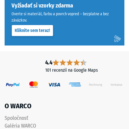
pri
drží
Vyžiadať si vzorky zdarma
aplikácii
hornú
Overte si materiál, farbu a povrch vopred – bezplatne a bez
určitej
vrstvu
záväzkov.
sily.
pohybovo-
Kliknite sem teraz!
Malá
stabilne
hĺbka
a
vtlačenia
zabraňuje
znamená
osovému
vysokú
posunu.
4.4
tlakovú
Pravouhlé
101 recenzií na Google Maps
pevnosť,
hrany
zatiaľ
bez
čo
skosenia
väčšia
vytvárajú
hĺbka
sotva
O WARCO
poukazuje
viditeľnú
na
vlasovú
Spoločnosť
nižšiu
škáru
Galéria WARCO
odolnosť
s