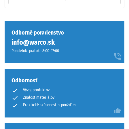
pevný
spoj
a
Tlaková
bráni
pevnosť
sklzávaniu
Odborné poradenstvo
materiálu
ozubenia
info@warco.sk
opisuje
pri
jeho
pohybe.
Pondelok–piatok · 8:00–17:00
odolnosť
Vrchná
voči
vrstva
lokálnemu
v
zaťaženiu.
sendviči
Odbornosť
Udáva,
–
Vývoj produktov
do
vrstva
akej
Znalosť materiálov
sa
miery
položí
Praktické skúsenosti s použitím
sa
na
materiál
seba,
deformuje
ozubenie