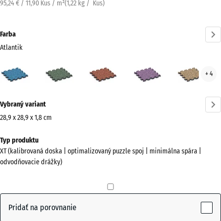
95,24 € / 11,90 Kus / m²
(
1,22
kg
/ Kus)
Farba
Atlantik
Atlantik
Anglický
Etna
Levanduľa
Rata
+ 4
(active)
trávnik
Viac
Vybraný variant
informácií
o
28,9 x 28,9 x 1,8 cm
farbách?
Rozmery
Typ produktu
na
Zobraziť
XT (kalibrovaná doska | optimalizovaný puzzle spoj | minimálna spára |
prepravu
farebnú
odvodňovacie drážky)
315
paletu
x
(active)
Atlantik
315
x
Pridať na porovnanie
18