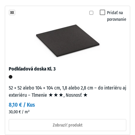
hodinách
žiadny
obrazu.
odľahčenia
produkt
Povrch
Pridať na
XX
(BS 7188)
na
porovnanie
pripomína
porovnanie.
Zdanlivá
otvorenú
hustota
vodnú
-
hladinu.
hodnota
stupnice
1 = do
Material
780
–
Podkladová doska Kl. 3
kg/m³
Sestava
in
Tlmenie
52 × 52 alebo 104 × 104 cm, 1,8 alebo 2,8 cm – do interiéru aj
struktura
nárazov,
exteriéru – Tlmenie ★★★, Nosnosť ★
vibrácií a
krokového
8,10 € / Kus
Dvojvrstvová
hluku –
30,00 € / m²
doska
Hodnota
má
stupnice 2
Zobraziť produkt
približne
=
3,3