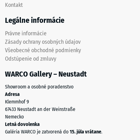
Kontakt
voči
jemným
bodovým
prechodom
Legálne informácie
zaťaženiam.
medzi
Takéto
dlaždicami.
Právne informácie
zaťaženie
Výsledkom
Zásady ochrany osobných údajov
môže
je
Všeobecné obchodné podmienky
vzniknúť
jednotný
Odstúpenie od zmluvy
napríklad
vzhľad
pri
povrchu
WARCO Gallery – Neustadt
obuvi
bez
s
výrazne
Showroom a osobné poradenstvo
vysokými
viditeľných
Adresa
podpätkami,
spojov.
Klemmhof 9
nohách
Elastická
67433 Neustadt an der Weinstraße
nábytku,
štruktúra
Nemecko
kvetináčoch
ozubenia
Letná dovolenka
na
umožňuje
Galéria WARCO je zatvorená do
15. júla vrátane
.
kolieskach
flexibilitu