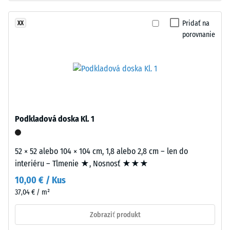
Hodnota
(ELT
stupnice
–
Pridať na
XX
2 =
End
porovnanie
Tepelná
of
vodivosť
Life
cca 0,12
Tyres),
W/(m·K)
spojeného
Mrazuvzdorný
polyuretánovým
spojivom.
Tlaková
Lisuje
Podkladová doska Kl. 1
pevnosť
sa
-
pri
52 × 52 alebo 104 × 104 cm, 1,8 alebo 2,8 cm – len do
nízkej
Hodnota
interiéru – Tlmenie ★, Nosnosť ★★★
objemovej
stupnice
10,00 € / Kus
hustote.
1
37,04 € / m²
=
Inštalácia
Zobraziť produkt
–
cca