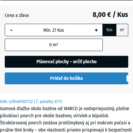
mm
Anglický
trávnik
8,00 € / Kus
Cena a zľava
Vybraná
dimenzia s
-
+
Kus
m²
modrým
Atlantik
orámovaním
0
m²
sa používa
na výpočet
Etna
potreby
Plánovač plochy – určiť plochu
(pokiaľ nie
je v údajoch
Levanduľa
Pridať do košíka
o produkte
uvedené
inak).
Ratan
EAN:
4251469367722
| Č. položky:
6772
28,9
Gumová dlažba okolo bazéna od WARCO je vodopriepustný, plošne
x
pôsobiaci povrch pre okolie bazénov, víriviek a kúpalísk.
28,9
Sivá
Štruktúrovaný povrch zostáva protišmykový aj pri mokrom počasí a
x
žula
pružne tlmí kroky – obe vlastnosti priamo prispievajú k bezpečnosti