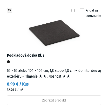
komfortné
mm
tlmenie
Pridať na
XX
hrubú
Trieda
porovnanie
nášľapnú
protišmykovosti
vrstvu
DS (EN 14041) -
z
Hodnota
nového
stupnice 4 =
granulátu
Koeficient
EPDM
trenia cca 0,53
(etylén-
Podkladová doska Kl. 2
Odolnosť
propylén-
proti oderu
dién
– Odolnosť
monomer),
52 × 52 alebo 104 × 104 cm, 1,8 alebo 2,8 cm – do interiéru aj
proti
pigmentovaného
exteriéru – Tlmenie ★★, Nosnosť ★★
abrazívnemu
v
opotrebeniu
8,90 € / Kus
celej
– Hodnota
32,96 € / m²
hmote
stupnice 2 =
"dobrá" (BS
a
Zobraziť produkt
7188)
spojeného