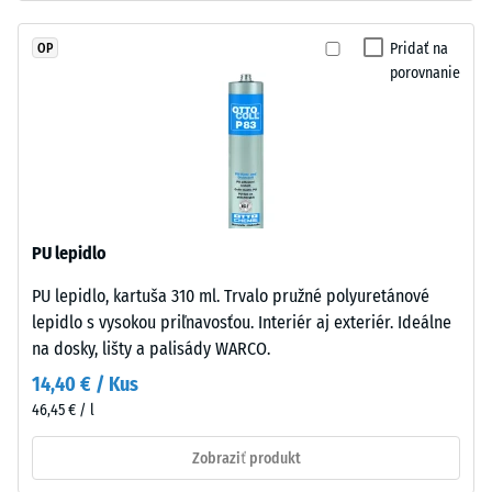
UV-
Priepustnosť
stabilizovaným
vody (EN
Pridať na
OP
polyuretánom.
12616) –
porovnanie
Vrstva
Trieda 5 =
má
Infiltrácia
cca 1000
otvorenú
mm/h (1000
pórovú
l/h/m²)
štruktúru.
Nosná
Protišmykovosť
časť
(EN 16165) –
PU lepidlo
pozostáva
Hodnota
PU lepidlo, kartuša 310 ml. Trvalo pružné polyuretánové
z
stupnice 4 =
lepidlo s vysokou priľnavosťou. Interiér aj exteriér. Ideálne
priemerný
hrubého
akceptačný
na dosky, lišty a palisády WARCO.
čierneho
uhol cca 16°,
gumového
14,40 € / Kus
skupina R10
granulátu
46,45 € / l
z
Tepelná
recyklovaných
Zobraziť produkt
izolácia
pneumatík
–