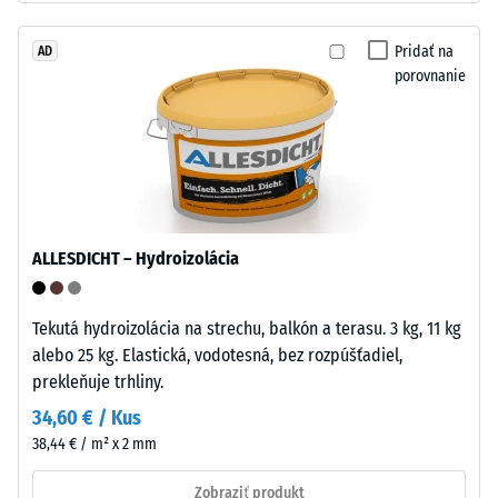
Spracovanie
1
–
Pridať na
AD
mm
Montáž
porovnanie
zvyšnej
preliačiny
Puzzle
ozubenie
po
s
24
vlnitými
hodinách
zubami
ALLESDICHT – Hydroizolácia
na
odľahčenia
všetkých
(BS
stranách
Tekutá hydroizolácia na strechu, balkón a terasu. 3 kg, 11 kg
7188)
zaistí
alebo 25 kg. Elastická, vodotesná, bez rozpúšťadiel,
pevný
prekleňuje trhliny.
spoj
34,60 € / Kus
a
38,44 € / m² x 2 mm
bráni
/ 5
sklzávaniu
Zobraziť produkt