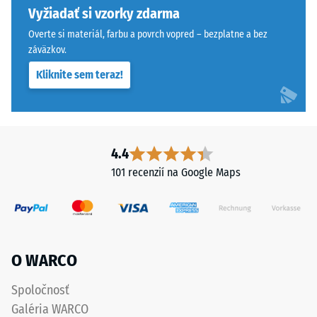
pri
a
Vyžiadať si vzorky zdarma
aplikácii
zabraňuje
Overte si materiál, farbu a povrch vopred – bezplatne a bez
určitej
osovému
záväzkov.
sily.
posunu.
Kliknite sem teraz!
Malá
Pravouhlé
hĺbka
hrany
vtlačenia
bez
znamená
skosenia
vysokú
vytvárajú
4.4
tlakovú
sotva
101 recenzií na Google Maps
pevnosť,
viditeľnú
zatiaľ
vlasovú
čo
škáru
väčšia
s
hĺbka
jemným
O WARCO
poukazuje
prechodom
na
medzi
Spoločnosť
nižšiu
dlaždicami.
Galéria WARCO
odolnosť
Výsledkom