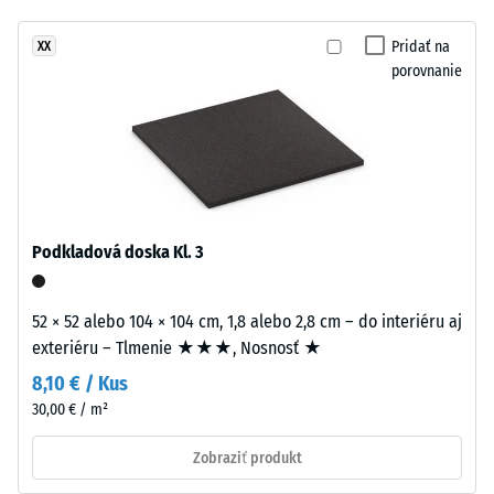
hodinách
žiadny
evokuje
odľahčenia
produkt
prírodnú
Pridať na
XX
(BS 7188)
na
porovnanie
keramiku
porovnanie.
Zdanlivá
a
hustota
stredomorské
-
materiály.
hodnota
stupnice
1 = do
Material
780
–
Podkladová doska Kl. 3
kg/m³
Sestava
in
Tlmenie
52 × 52 alebo 104 × 104 cm, 1,8 alebo 2,8 cm – do interiéru aj
struktura
nárazov,
exteriéru – Tlmenie ★★★, Nosnosť ★
vibrácií a
krokového
8,10 € / Kus
Dvojvrstvová
hluku –
30,00 € / m²
doska
Hodnota
má
stupnice 2
Zobraziť produkt
približne
=
3,3