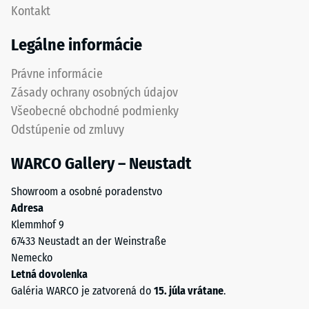
Kontakt
voči
je
bodovým
jednotný
Legálne informácie
zaťaženiam.
vzhľad
Takéto
povrchu
Právne informácie
zaťaženie
bez
Zásady ochrany osobných údajov
môže
výrazne
Všeobecné obchodné podmienky
vzniknúť
viditeľných
Odstúpenie od zmluvy
napríklad
spojov.
pri
Elastická
WARCO Gallery – Neustadt
obuvi
štruktúra
s
ozubenia
Showroom a osobné poradenstvo
vysokými
umožňuje
Adresa
podpätkami,
flexibilitu
Klemmhof 9
nohách
a
67433 Neustadt an der Weinstraße
nábytku,
dlhodobú
Nemecko
kvetináčoch
mechanickú
Letná dovolenka
na
stabilitu
Galéria WARCO je zatvorená do
15. júla vrátane
.
kolieskach
bez