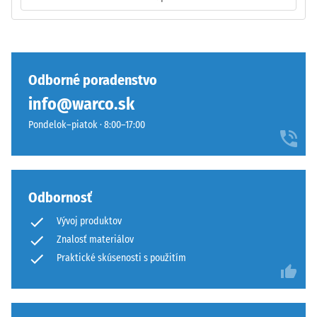
ozubenia
pri
pohybe.
Tlaková
Vrchná
pevnosť
vrstva
Odborné poradenstvo
materiálu
v
info@warco.sk
opisuje
sendviči
jeho
–
Pondelok–piatok · 8:00–17:00
odolnosť
vrstva
voči
sa
lokálnemu
položí
zaťaženiu.
na
Odbornosť
Udáva,
seba,
Vývoj produktov
do
ozubenie
akej
Znalosť materiálov
drží
miery
hornú
Praktické skúsenosti s použitím
sa
vrstvu
materiál
pohybovo-
deformuje
stabilne