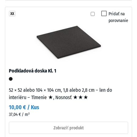
Hodnota
(ELT
stupnice
–
Pridať na
XX
2 =
End
porovnanie
Tepelná
of
vodivosť
Life
cca 0,12
Tyres),
W/(m·K)
spojeného
Mrazuvzdorný
polyuretánovým
spojivom.
Tlaková
Lisuje
Podkladová doska Kl. 1
pevnosť
sa
-
pri
52 × 52 alebo 104 × 104 cm, 1,8 alebo 2,8 cm – len do
nízkej
Hodnota
interiéru – Tlmenie ★, Nosnosť ★★★
objemovej
stupnice
10,00 € / Kus
hustote.
1
37,04 € / m²
=
Inštalácia
Zobraziť produkt
–
cca