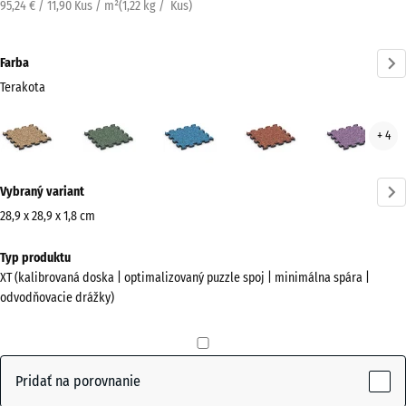
95,24 € / 11,90 Kus / m²
(
1,22
kg
/ Kus)
Farba
Terakota
Terakota
Anglický
Atlantik
Etna
Leva
+ 4
(active)
trávnik
Viac
Vybraný variant
informácií
o
28,9 x 28,9 x 1,8 cm
farbách?
Rozmery
Typ produktu
na
Zobraziť
XT (kalibrovaná doska | optimalizovaný puzzle spoj | minimálna spára |
prepravu
farebnú
odvodňovacie drážky)
315
paletu
x
(active)
Terakota
315
x
Pridať na porovnanie
18