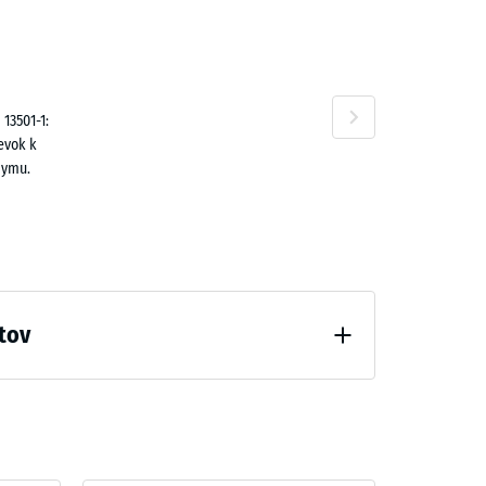
n
50 €
13501-1:
evok k
dymu.
tov
ahčenia (BS 7188)