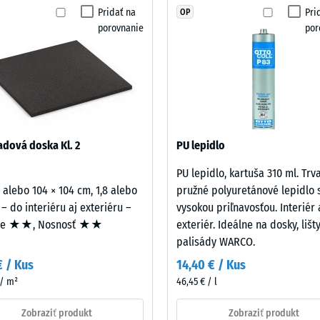
žiadny
Pridať na
Pri
OP
rotišmykovosti DS (EN 14041) - Hodnota stupnice 4 = Koeficient trenia cca 0,53
produkt
porovnanie
por
na
ť proti oderu – Odolnosť proti abrazívnemu opotrebeniu – Hodnota stupnice 2 
porovnanie.
nosť vody (EN 12616) – Trieda 5 = Infiltrácia cca 1000 mm/h (1000 l/h/m²)
ykovosť (EN 16165) – Hodnota stupnice 4 = priemerný akceptačný uhol cca 16°, 
izolácia – Hodnota stupnice 2 = Tepelná vodivosť cca 0,12 W/(m·K)
zdorný
dová doska Kl. 2
PU lepidlo
vá
PU lepidlo, kartuša 310 ml. Trv
sť
2 alebo 104 × 104 cm, 1,8 alebo
pružné polyuretánové lepidlo 
 – do interiéru aj exteriéru –
vysokou priľnavosťou. Interiér 
ie ★★, Nosnosť ★★
exteriér. Ideálne na dosky, lišt
ota
palisády WARCO.
ice
€ / Kus
14,40 € / Kus
 / m²
46,45 € / l
Zobraziť produkt
Zobraziť produkt