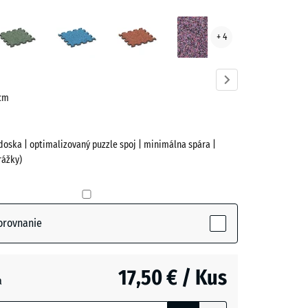
ota
Anglický
Atlantik
Etna
Levanduľa
+ 4
ve)
trávnik
 cm
doska | optimalizovaný puzzle spoj | minimálna spára |
rážky)
(active)
a
orovnanie
17,50 € / Kus
a