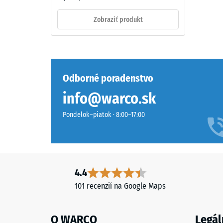
dién
monomer),
Zobraziť produkt
pigmentovaného
v
Tlaková
celej
pevnosť
hmote
materiál
a
Odborné poradenstvo
opisuje
spojeného
jeho
info@warco.sk
UV-
odolnosť
stabilizovaným
Pondelok–piatok · 8:00–17:00
voči
polyuretánom.
lokálne
Vrstva
zaťaženi
má
Udáva,
otvorenú
do
pórovú
4.4
akej
štruktúru.
101 recenzií na Google Maps
miery
Nosná
sa
časť
materiál
O WARCO
Legál
pozostáva