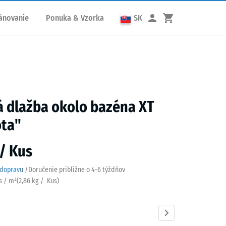
ánovanie
Ponuka & Vzorka
SK
 dlažba okolo bazéna XT
ota"
 / Kus
 dopravu
/
Doručenie približne o
4-6 týždňov
s / m²
(
2,86
kg
/ Kus)