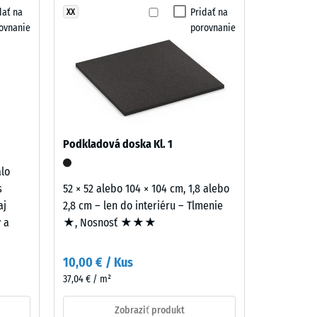
dať na
Pridať na
XX
ovnanie
porovnanie
= "dobrá" (BS 7188)
skupina R10
Podkladová doska Kl. 1
alo
s
52 × 52 alebo 104 × 104 cm, 1,8 alebo
aj
2,8 cm – len do interiéru – Tlmenie
y a
★, Nosnosť ★★★
10,00 € / Kus
37,04 € / m²
Zobraziť produkt