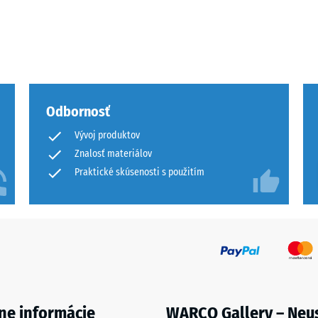
u
Odbornosť
Vývoj produktov
Znalosť materiálov
Praktické skúsenosti s použitím
mu
u.
ne informácie
WARCO Gallery – Neu