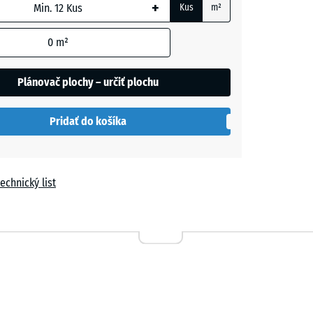
+
Kus
m²
m
0
m²
Plánovač plochy – určiť plochu
h
ľa
Pridať do košíka
echnický list
vá