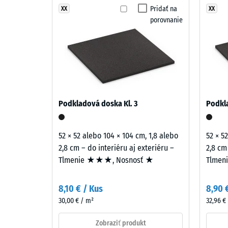
Cotta
Pridať na
XX
XX
Trieda p
porovnanie
kombinuje
Odolnos
teplé
hnedé
Priepust
a
Protišm
tehlové
tóny.
Tepelná 
Povrch
Mrazuv
Podkladová doska Kl. 3
Podkla
evokuje
Tlako
prírodnú
keramiku
pevno
52 × 52 alebo 104 × 104 cm, 1,8 alebo
52 × 5
a
2,8 cm – do interiéru aj exteriéru –
2,8 cm
-
stredomorské
Tlmenie ★★★, Nosnosť ★
Tlmen
Hodn
materiály.
stupn
8,10 € / Kus
8,90 
1
Material
30,00 € / m²
32,96 €
–
=
Sestava
Zobraziť produkt