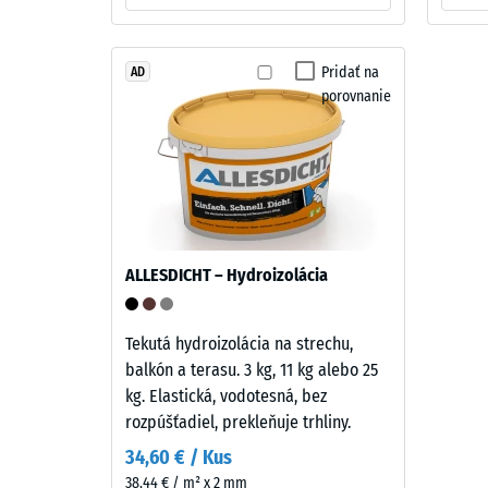
cca
in
1
struktura
Pridať na
mm
AD
porovnanie
Dvojvrstvová
zvyšn
doska
prelia
má
po
približne
3,3
24
mm
hodin
hrubú
ALLESDICHT – Hydroizolácia
odľah
nášľapnú
vrstvu
(BS
z
Tekutá hydroizolácia na strechu,
7188)
nového
balkón a terasu. 3 kg, 11 kg alebo 25
granulátu
kg. Elastická, vodotesná, bez
EPDM
rozpúšťadiel, prekleňuje trhliny.
(etylén-
34,60 € / Kus
1 / 5
propylén-
38,44 € / m² x 2 mm