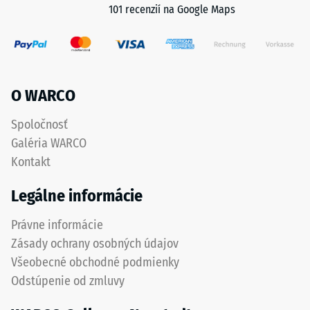
stupnice
101 recenzií na Google Maps
spojivo.
2
=
Inštalácia
cca
–
Spracovanie
0,75
O WARCO
–
mm
Montáž
Spoločnosť
zvyšnej
Galéria WARCO
preliačiny
Hrany
Kontakt
dlaždiiec
po
sú
Legálne informácie
24
tvarované
hodinách
Právne informácie
ako
puzzle
Zásady ochrany osobných údajov
odľahčenia
ozubenie
Všeobecné obchodné podmienky
(BS
s
Odstúpenie od zmluvy
7188)
presným
pasovaním