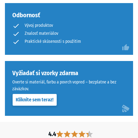
vrstva
skupina R10
z
Odbornosť
hrubšieho
Tepelná
granulátu
izolácia
Vývoj produktov
–
podporuje
Znalosť materiálov
Hodnota
pružnosť,
Praktické skúsenosti s použitím
stupnice
tlmenie
4 =
nárazov
Tepelná
a
vodivosť
priepustnosť
cca 0,09
Vyžiadať si vzorky zdarma
vody.
W/(m·K)
Overte si materiál, farbu a povrch vopred – bezplatne a bez
Pri
záväzkov.
Mrazuvzdorný
čiernych
a
Tlaková
Kliknite sem teraz!
antracitových
pevnosť
variantoch
-
sa
používa
Hodnota
4.4
transparentné