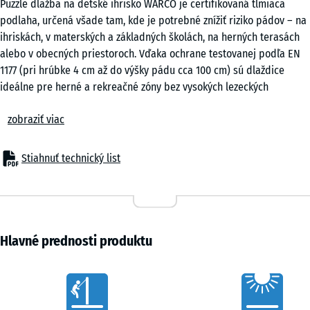
Puzzle dlažba na detské ihrisko WARCO je certifikovaná tlmiaca
cm
podlaha, určená všade tam, kde je potrebné znížiť riziko pádov – na
|
ihriskách, v materských a základných školách, na herných terasách
0,25
alebo v obecných priestoroch. Vďaka ochrane testovanej podľa EN
m²
1177 (pri hrúbke 4 cm až do výšky pádu cca 100 cm) sú dlaždice
ideálne pre herné a rekreačné zóny bez vysokých lezeckých
konštrukcií alebo plošín. Rovnako v domovoch pre seniorov, pri
50
zobraziť viac
rehabilitácii alebo vo fitness zónach predstavujú puzzle dlaž...
x
Typické použitie
50
– Herné plochy pre malé deti, balančné a pohybové zóny
x 2
Stiahnuť technický list
- 6,30 €
– Školské a obecné ihriská
cm
– Terasy s hernými prvkami alebo odpočinkové plochy
|
– Fitness a outdoor fitness zóny
0,25
– Domovy pre seniorov, rehabilitačné a terapeutické zariadenia
m²
Materiál & konštrukcia
Hlavné prednosti produktu
Dlažba je vyrobená z PU viazaného gumového granulátu a má
pružný, protišmykový povrch. V hrúbkach 3 alebo 4 cm zaisťuje
50
Characteristics
spoľahlivé tlmenie nárazov pri nízkej stavebnej výške. Bočný puzzle
x
spoj zabezpečuje presné a pevné spojenie, zatiaľ čo jemne zrazené
50