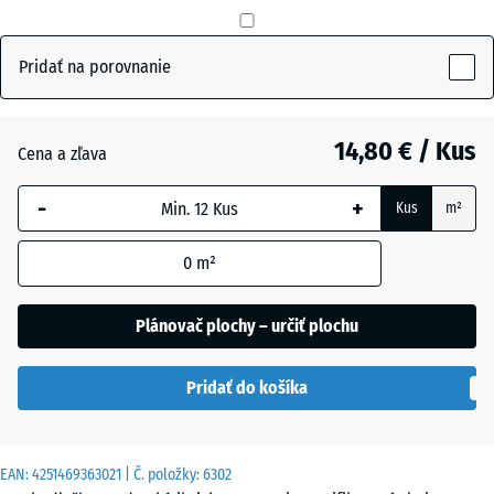
mm
Bridlicová
+ 0,50 €
sivá
Vybraná
Pridať na porovnanie
dimenzia s
modrým
Cihlová
+ 0,50 €
orámovaním
14,80 € / Kus
červená
Cena a zľava
sa používa
na výpočet
-
+
Kus
m²
potreby
Trávovo
(pokiaľ nie
+ 1,00 €
zelená
0
m²
je v údajoch
o produkte
uvedené
Plánovač plochy – určiť plochu
inak).
Pridať do košíka
50
x
50
EAN:
4251469363021
| Č. položky:
6302
x 4