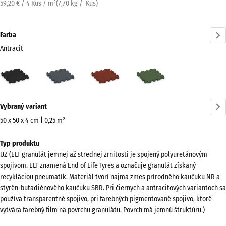
59,20 € / 4 Kus / m²
(
7,70
kg
/ Kus)
Farba
Antracit
Antracit
Bridlicová
Cihlová
Trávovo
(active)
sivá
červená
zelená
Viac
Vybraný variant
informácií
o
50 x 50 x 4 cm | 0,25 m²
farbách?
Rozmery
Typ produktu
na
Zobraziť
UZ (ELT granulát jemnej až strednej zrnitosti je spojený polyuretánovým
prepravu
farebnú
spojivom. ELT znamená End of Life Tyres a označuje granulát získaný
540
paletu
recykláciou pneumatík. Materiál tvorí najmä zmes prírodného kaučuku NR a
x
styrén-butadiénového kaučuku SBR. Pri čiernych a antracitových variantoch sa
(active)
Antracit
540
používa transparentné spojivo, pri farebných pigmentované spojivo, ktoré
x
vytvára farebný film na povrchu granulátu. Povrch má jemnú štruktúru.)
40