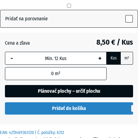
mm
Bridlicová
+ 0,50 €
sivá
Vybraná
Pridať na porovnanie
dimenzia s
modrým
Cihlová
+ 0,50 €
orámovaním
8,50 € / Kus
červená
Cena a zľava
sa používa
na výpočet
-
+
Kus
m²
potreby
Trávovo
(pokiaľ nie
+ 1,00 €
zelená
0
m²
je v údajoch
o produkte
uvedené
Plánovač plochy – určiť plochu
inak).
Pridať do košíka
50
x
50
EAN:
4251469363120
| Č. položky:
6312
x 2