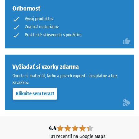
z
Odbornosť
hrubšieho
Tepelná
granulátu
izolácia
Vývoj produktov
–
podporuje
Znalosť materiálov
Hodnota
pružnosť,
Praktické skúsenosti s použitím
stupnice
tlmenie
3 =
nárazov
Tepelná
a
vodivosť
priepustnosť
cca 0,11
Vyžiadať si vzorky zdarma
vody.
W/(m·K)
Overte si materiál, farbu a povrch vopred – bezplatne a bez
Pri
záväzkov.
Mrazuvzdorný
čiernych
a
Tlaková
Kliknite sem teraz!
antracitových
pevnosť
variantoch
-
sa
používa
Hodnota
4.4
transparentné
stupnice
101 recenzií na Google Maps
spojivo.