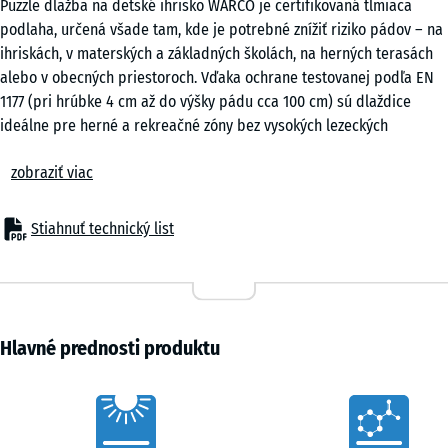
Puzzle dlažba na detské ihrisko WARCO je certifikovaná tlmiaca
cm
podlaha, určená všade tam, kde je potrebné znížiť riziko pádov – na
|
ihriskách, v materských a základných školách, na herných terasách
0,25
alebo v obecných priestoroch. Vďaka ochrane testovanej podľa EN
m²
1177 (pri hrúbke 4 cm až do výšky pádu cca 100 cm) sú dlaždice
ideálne pre herné a rekreačné zóny bez vysokých lezeckých
konštrukcií alebo plošín. Rovnako v domovoch pre seniorov, pri
50
zobraziť viac
rehabilitácii alebo vo fitness zónach predstavujú puzzle dlaž...
x
Typické použitie
50
– Herné plochy pre malé deti, balančné a pohybové zóny
x 3
Stiahnuť technický list
+ 2,90 €
– Školské a obecné ihriská
cm
– Terasy s hernými prvkami alebo odpočinkové plochy
|
– Fitness a outdoor fitness zóny
0,25
– Domovy pre seniorov, rehabilitačné a terapeutické zariadenia
m²
Materiál & konštrukcia
Hlavné prednosti produktu
Dlažba je vyrobená z PU viazaného gumového granulátu a má
pružný, protišmykový povrch. V hrúbkach 3 alebo 4 cm zaisťuje
50
Characteristics
spoľahlivé tlmenie nárazov pri nízkej stavebnej výške. Bočný puzzle
x
spoj zabezpečuje presné a pevné spojenie, zatiaľ čo jemne zrazené
50