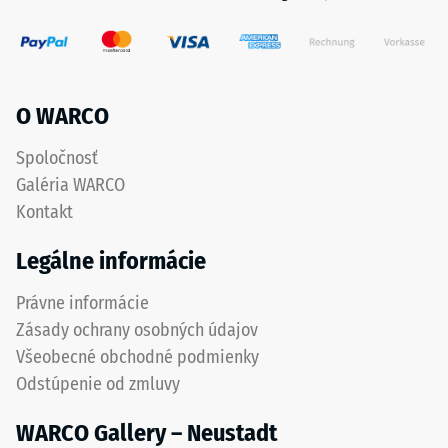
2
=
Inštalácia
cca
–
Spracovanie
0,75
O WARCO
–
mm
Montáž
Spoločnosť
zvyšnej
Galéria WARCO
preliačiny
Kontakt
po
Legálne informácie
24
hodinách
Právne informácie
Zásady ochrany osobných údajov
odľahčenia
Hrany
Všeobecné obchodné podmienky
(BS
dlaždiiec
Odstúpenie od zmluvy
7188)
sú
tvarované
WARCO Gallery – Neustadt
ako