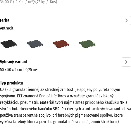
34,00 € / 4 Kus / m²
(
4,75
kg
/ Kus)
Farba
Antracit
Antracit
Bridlicová
Cihlová
Trávovo
(active)
sivá
červená
zelená
Viac
Vybraný variant
informácií
o
50 x 50 x 2 cm | 0,25 m²
farbách?
Rozmery
Typ produktu
na
Zobraziť
UZ (ELT granulát jemnej až strednej zrnitosti je spojený polyuretánovým
prepravu
farebnú
spojivom. ELT znamená End of Life Tyres a označuje granulát získaný
540
paletu
recykláciou pneumatík. Materiál tvorí najmä zmes prírodného kaučuku NR a
x
styrén-butadiénového kaučuku SBR. Pri čiernych a antracitových variantoch sa
(active)
Antracit
540
používa transparentné spojivo, pri farebných pigmentované spojivo, ktoré
x
vytvára farebný film na povrchu granulátu. Povrch má jemnú štruktúru.)
20