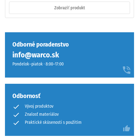
pohybe.
Zobraziť produkt
Vrchná
vrstva
Tlaková
v
pevnosť
sendviči
materiálu
–
Odborné poradenstvo
opisuje
vrstva
jeho
info@warco.sk
sa
odolnosť
položí
Pondelok–piatok · 8:00–17:00
voči
na
lokálnemu
seba,
zaťaženiu.
ozubenie
Udáva,
drží
Odbornosť
do
hornú
akej
Vývoj produktov
vrstvu
miery
Znalosť materiálov
pohybovo-
sa
stabilne
Praktické skúsenosti s použitím
materiál
a
deformuje
zabraňuje