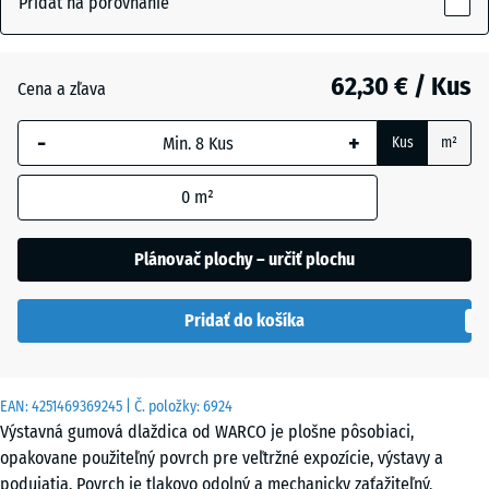
Pridať na porovnanie
18
mm
Atlantik
62,30 € / Kus
Cena a zľava
Vybraná
dimenzia s
-
+
Kus
m²
modrým
Etna
orámovaním
0
m²
sa používa
na výpočet
Levanduľa
potreby
Plánovač plochy – určiť plochu
(pokiaľ nie
je v údajoch
Ratan
Pridať do košíka
o produkte
uvedené
inak).
Sivá
EAN:
4251469369245
| Č. položky:
6924
97,1
žula
Výstavná gumová dlaždica od WARCO je plošne pôsobiaci,
x
opakovane použiteľný povrch pre veľtržné expozície, výstavy a
97,1
podujatia. Povrch je tlakovo odolný a mechanicky zaťažiteľný,