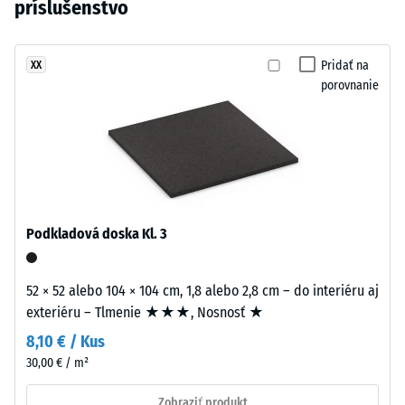
do
príslušenstvo
preliačiny
vybraný
hustého
po 24
žiadny
sýteho
hodinách
produkt
vzhľadu.
Pridať na
XX
odľahčenia
na
porovnanie
Povrch
(BS 7188)
porovnanie.
pripomína
Zdanlivá
udržiavaný
hustota
parkový
-
trávnik.
hodnota
stupnice
4 = 900
Material
Podkladová doska Kl. 3
až 1000
–
kg/m³
Sestava
52 × 52 alebo 104 × 104 cm, 1,8 alebo 2,8 cm – do interiéru aj
in
Tlmenie
exteriéru – Tlmenie ★★★, Nosnosť ★
struktura
nárazov,
vibrácií a
8,10 € / Kus
krokového
30,00 € / m²
Uzavretá
hluku –
nášľapná
Hodnota
Zobraziť produkt