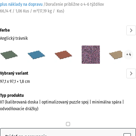
plus náklady na dopravu
/
Doručenie približne o
4-6 týždňov
66,14 € / 1,06 Kus / m²
(
17,19
kg
/ Kus)
Farba
Anglický trávnik
Anglický
Atlantik
Etna
Levanduľa
Rata
+ 4
trávnik
(active)
Viac
Vybraný variant
informácií
o
97,1 x 97,1 × 1,8 cm
farbách?
Rozmery
Typ produktu
na
Zobraziť
XT (kalibrovaná doska | optimalizovaný puzzle spoj | minimálna spára |
prepravu
farebnú
odvodňovacie drážky)
1010
paletu
x
Anglický
1010
(active)
trávnik
x