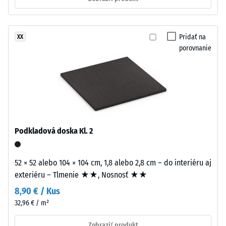
vrstva
stupnice 1
s
= citeľné
hrúbkou
tlmenie
Pridať na
XX
približne
Trieda
porovnanie
2
protišmykovosti
mm
DS (EN 14041) -
je
Hodnota
z
stupnice 2 =
nového
Koeficient
granulátu
trenia cca 0,38
EPDM
Podkladová doska Kl. 2
Odolnosť
(etylén-
proti oderu
propylén-
– Odolnosť
dién
52 × 52 alebo 104 × 104 cm, 1,8 alebo 2,8 cm – do interiéru aj
proti
monomer),
exteriéru – Tlmenie ★★, Nosnosť ★★
abrazívnemu
pigmentovaného
opotrebeniu
8,90 € / Kus
v
– Hodnota
32,96 € / m²
celej
stupnice 3 =
"veľmi
hmote
Zobraziť produkt