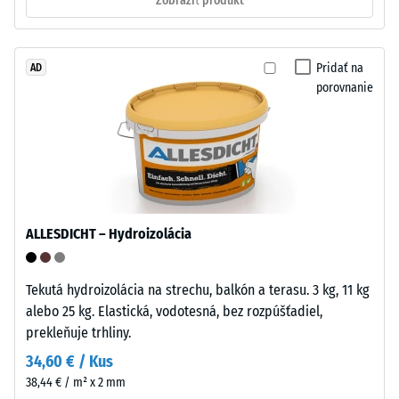
Zobraziť produkt
0,25
Montáž
mm
Puzzle
zvyšnej
Pridať na
AD
ozubenie
porovnanie
preliačiny
s
po
vlnitými
zubami
24
na
hodinách
všetkých
odľahčenia
stranách
ALLESDICHT – Hydroizolácia
zaistí
(BS
pevný
7188)
spoj
Tekutá hydroizolácia na strechu, balkón a terasu. 3 kg, 11 kg
a
alebo 25 kg. Elastická, vodotesná, bez rozpúšťadiel,
bráni
prekleňuje trhliny.
sklzávaniu
34,60 € / Kus
/ 5
ozubenia
38,44 € / m² x 2 mm
pri