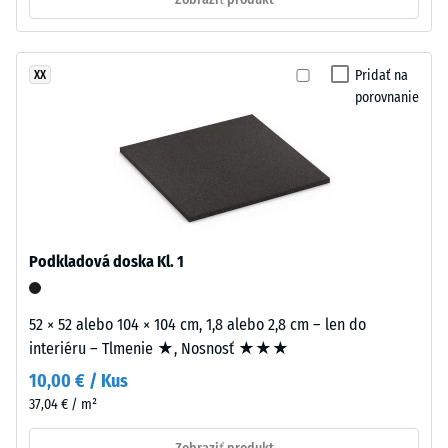
of
–
Hodnota
Life
stupnice
Tyres),
Pridať na
XX
2 =
viazanej
porovnanie
Tepelná
polyuretánovým
vodivosť
spojivom.
cca 0,12
Vyššia
W/(m·K)
objemová
Tlaková
hustota
vytvára
pevnosť
kompaktnejšiu
Podkladová doska Kl. 1
-
nosnú
Hodnota
štruktúru.
52 × 52 alebo 104 × 104 cm, 1,8 alebo 2,8 cm – len do
stupnice
interiéru – Tlmenie ★, Nosnosť ★★★
4
Inštalácia
10,00 € / Kus
–
=
37,04 € / m²
Spracovanie
cca
–