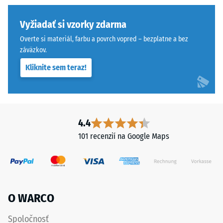
pri
osovému
aplikácii
posunu.
Vyžiadať si vzorky zdarma
určitej
Pravouhlé
sily.
Overte si materiál, farbu a povrch vopred – bezplatne a bez
hrany
Malá
záväzkov.
bez
hĺbka
Kliknite sem teraz!
skosenia
vtlačenia
vytvárajú
znamená
sotva
vysokú
viditeľnú
tlakovú
vlasovú
4.4
pevnosť,
škáru
zatiaľ
101 recenzií na Google Maps
s
čo
jemným
väčšia
prechodom
hĺbka
medzi
poukazuje
dlaždicami.
na
O WARCO
Výsledkom
nižšiu
je
odolnosť
Spoločnosť