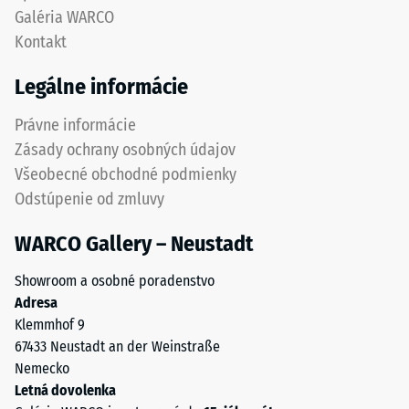
jednotný
voči
Galéria WARCO
vzhľad
bodovým
Kontakt
povrchu
zaťaženiam.
bez
Takéto
Legálne informácie
výrazne
zaťaženie
viditeľných
môže
Právne informácie
spojov.
vzniknúť
Zásady ochrany osobných údajov
Elastická
napríklad
Všeobecné obchodné podmienky
štruktúra
pri
Odstúpenie od zmluvy
ozubenia
obuvi
umožňuje
s
WARCO Gallery – Neustadt
flexibilitu
vysokými
a
podpätkami,
Showroom a osobné poradenstvo
dlhodobú
nohách
Adresa
mechanickú
nábytku,
Klemmhof 9
stabilitu
kvetináčoch
67433 Neustadt an der Weinstraße
bez
na
Nemecko
porušenia
kolieskach
Letná dovolenka
spojov
alebo