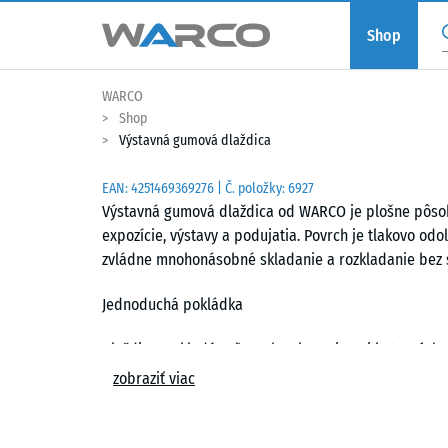
Shop
WARCO
Shop
Výstavná gumová dlaždica
EAN:
4251469369276
| Č. položky:
6927
Výstavná gumová dlaždica od WARCO je plošne pôsobi
expozície, výstavy a podujatia. Povrch je tlakovo od
zvládne mnohonásobné skladanie a rozkladanie bez st
Jednoduchá pokládka
Dlaždice sa kladú voľne – bez lepenia ani kotevných 
puzzle-spoj presne do seba zapadne, pevne spoji dla
zobraziť viac
neviditeľný a vytvára vlasovú škáru. Prírezy možno v
Jednotlivé dlaždice sa dajú kedykoľvek vymeniť ale
pripravenej na pokládku, prirezanú podľa pôdorysu 