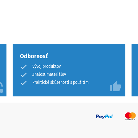
u
Odbornosť
Vývoj produktov
Znalosť materiálov
mu
Praktické skúsenosti s použitím
u.
je