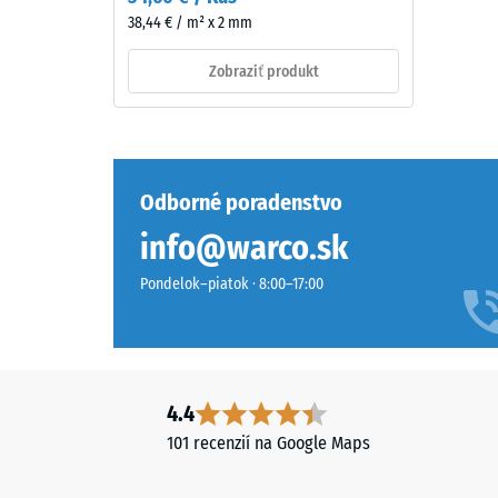
dién
38,44 € / m² x 2 mm
monomer),
pigmentovaného
Zobraziť produkt
v
Tlaková
celej
pevnosť
hmote
materiál
a
opisuje
spojeného
jeho
Odborné poradenstvo
UV-
odolnosť
info@warco.sk
stabilizovaným
voči
polyuretánom.
lokálne
Pondelok–piatok · 8:00–17:00
Nosná
zaťaženi
vrstva
Udáva,
pozostáva
do
z
akej
jemného
4.4
miery
čierneho
sa
101 recenzií na Google Maps
gumového
materiál
granulátu
deformu