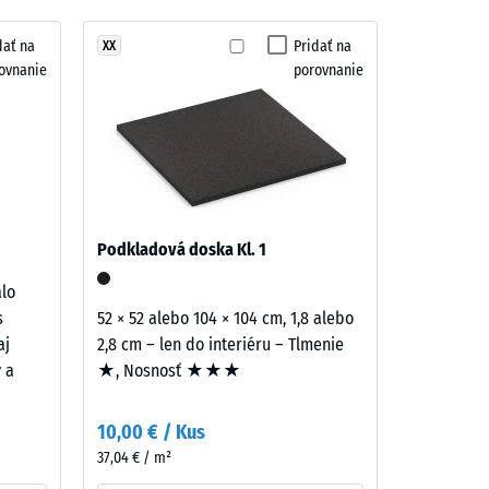
dať na
Pridať na
XX
ovnanie
porovnanie
= "veľmi dobrá" (BS 7188)
skupina R10
Podkladová doska Kl. 1
alo
s
52 × 52 alebo 104 × 104 cm, 1,8 alebo
aj
2,8 cm – len do interiéru – Tlmenie
y a
★, Nosnosť ★★★
10,00 € / Kus
37,04 € / m²