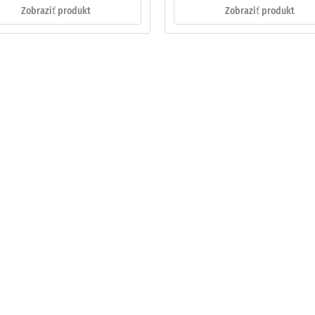
Zobraziť produkt
Zobraziť produkt
ej
činy
ách
čenia