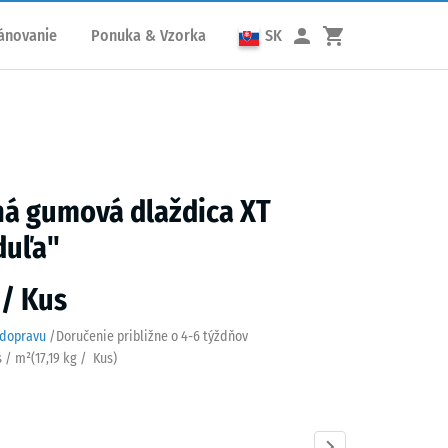
ánovanie
Ponuka & Vzorka
SK
ná gumová dlaždica XT
duľa"
 / Kus
 dopravu
/
Doručenie približne o
4-6 týždňov
s / m²
(
17,19
kg
/ Kus)