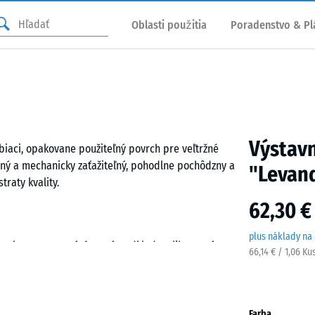
Oblasti použitia
Poradenstvo & Pl
Výstav
aci, opakovane použiteľný povrch pre veľtržné
olný a mechanicky zaťažiteľný, pohodlne pochôdzny a
"Levan
raty kvality.
62,30 €
plus náklady na
prvkov – na rovný, únosný podklad. Kalibrovaný
66,14 € / 1,06 Ku
ždice a vďaka absencii skosenia je v ploche takmer
ykonať priamočiarou alebo okružnou pílou.
bo doplniť. Na žiadosť WARCO dodá podlahu
stánku s rovnými vonkajšími hranami alebo s
Farba