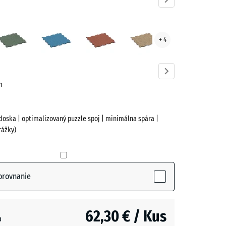
nduľa
Anglický
Atlantik
Etna
Ratan
+ 4
ve)
trávnik
cm
doska | optimalizovaný puzzle spoj | minimálna spára |
rážky)
(active)
ľa
orovnanie
62,30 € / Kus
a