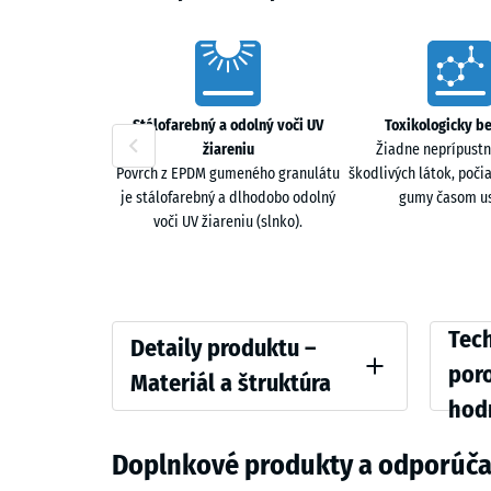
Characteristics
Stálofarebný a odolný voči UV
Toxikologicky b
žiareniu
Žiadne neprípustn
Povrch z EPDM gumeného granulátu
škodlivých látok, poči
je stálofarebný a dlhodobo odolný
gumy časom us
voči UV žiareniu (slnko).
Detaily
Compar
Tech
Detaily produktu –
produktu
values
por
Materiál a štruktúra
–
hod
Farba
Tlaková
Materiál
Levanduľa
Doplnkové produkty a odporúča
a
Zdanliv