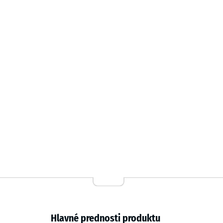
a stability. Sendvičový systém zabraňuje napätiam, 
doskách, predlžuje životnosť výstavnej podlahy a zni
Dvojvrstvová konštrukcia
Dlaždica má dvojvrstvovú stavbu: úžitková vrstva z 
odolného voči farbivám, zabezpečuje farebnú stálosť 
recyklovaného granulátu ELT preberá nosnosť a tlme
Hlavné prednosti produktu