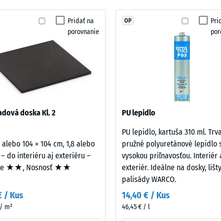
vybraný
 nárazov, vibrácií a krokového hluku – Hodnota stupnice 1 = citeľné tlmenie
žiadny
Pridať na
Pri
OP
rotišmykovosti DS (EN 14041) - Hodnota stupnice 2 = Koeficient trenia cca 0,38
produkt
porovnanie
por
na
ť proti oderu – Odolnosť proti abrazívnemu opotrebeniu – Hodnota stupnice 3 
porovnanie.
nosť vody (EN 12616) – Trieda 2 = Infiltrácia do 10 mm/h (10 l/h/m²)
ykovosť (EN 16165) – Hodnota stupnice 3 = priemerný akceptačný uhol cca 15°, 
izolácia – Hodnota stupnice 2 = Tepelná vodivosť cca 0,12 W/(m·K)
vá
dová doska Kl. 2
PU lepidlo
sť
PU lepidlo, kartuša 310 ml. Trv
2 alebo 104 × 104 cm, 1,8 alebo
pružné polyuretánové lepidlo 
ota
 – do interiéru aj exteriéru –
vysokou priľnavosťou. Interiér 
ie ★★, Nosnosť ★★
exteriér. Ideálne na dosky, lišt
ice
palisády WARCO.
€ / Kus
14,40 € / Kus
 / m²
46,45 € / l