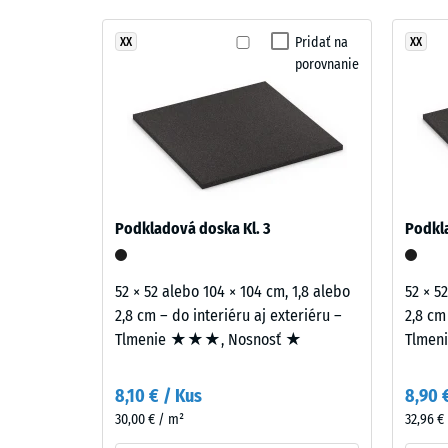
štruktúra
Tlmenie
Levanduľová
kombinuje
Pridať na
XX
XX
Trieda p
porovnanie
fialové,
Odolnos
modré
a
Priepust
jemne
Protišm
červené
odtiene.
Tepelná 
Farebný
Tlako
Podkladová doska Kl. 3
Podkla
obraz
pevno
pôsobí
-
pokojne
52 × 52 alebo 104 × 104 cm, 1,8 alebo
52 × 5
a
Hodn
2,8 cm – do interiéru aj exteriéru –
2,8 cm
mäkko.
Tlmenie ★★★, Nosnosť ★
Tlmen
stupn
4
Material
8,10 € / Kus
8,90 
=
–
30,00 € / m²
32,96 €
Sestava
cca