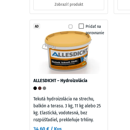
in
Zobraziť produkt
0,25
struktura
mm
zvyšn
Pridať na
AD
Uzavretá
porovnanie
nášľapná
prelia
vrstva
po
s
24
hrúbkou
približne
hodin
2
odľah
mm
ALLESDICHT – Hydroizolácia
(BS
je
z
7188)
nového
Tekutá hydroizolácia na strechu,
granulátu
balkón a terasu. 3 kg, 11 kg alebo 25
EPDM
kg. Elastická, vodotesná, bez
(etylén-
rozpúšťadiel, prekleňuje trhliny.
4 / 5
propylén-
34,60 € / Kus