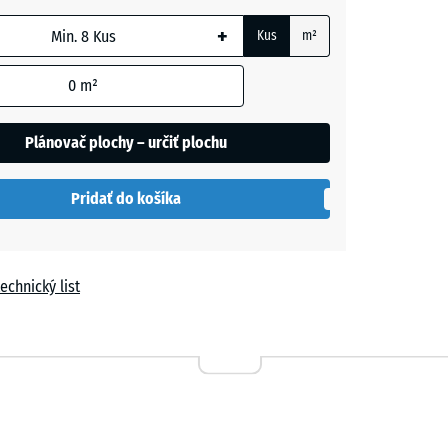
+
Kus
m²
m
0
m²
Plánovač plochy – určiť plochu
h
Pridať do košíka
echnický list
a
vá