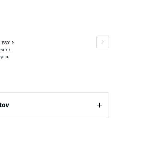
n
,80 €
13501-1:
evok k
dymu.
tov
odľahčenia (BS 7188)