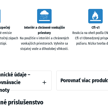
žula
44,6
x
44,6
Travertí
- 45
x
ezpečný
Interiér a chránené vonkajšie
Cfl-s1
1,8
é emisie
priestory
Reakcia na oheň podľa EN 
cm
atočný zápach
Na použitie v interiéri a chránených
Cfl-s1 Obmedzený prísp
túpi.
vonkajších priestoroch. Vyhnite sa
požiaru. Nízka tvorba 
stojatej vode a dlhodobej vlhkosti.
ative
nické údaje –
Porovnať viac produk
ovnávacie
noty
 pevnosť - Hodnota stupnice 4 = cca 0,25 mm zvyšnej preliačiny po 24 hodinách 
Zatiaľ
né príslušenstvo
nebol
á hustota - hodnota stupnice 4 = 900 až 1000 kg/m³